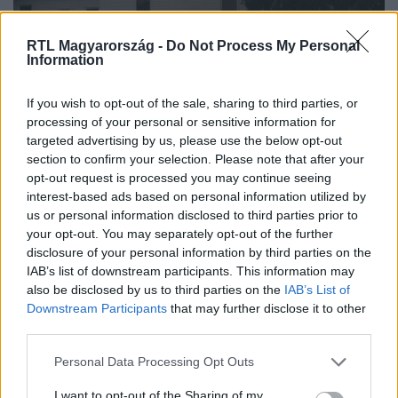
Baleset-bűnügy
RTL Magyarország -
Do Not Process My Personal
2023. december 19. 20:53
Information
Lakástűzben égett halálra öt gyerek, miközben
apjuk intézte a karácsonyi bevásárlást
If you wish to opt-out of the sale, sharing to third parties, or
processing of your personal or sensitive information for
A legfiatalabb áldozat kétéves, a legidősebb pedig
targeted advertising by us, please use the below opt-out
tizenhárom esztendős volt. Apjuk két és fél órára hagyta
section to confirm your selection. Please note that after your
őket a házban, amíg élelmiszert és karácsonyi
opt-out request is processed you may continue seeing
ajándékokat vásárolt.
interest-based ads based on personal information utilized by
us or personal information disclosed to third parties prior to
your opt-out. You may separately opt-out of the further
disclosure of your personal information by third parties on the
IAB’s list of downstream participants. This information may
also be disclosed by us to third parties on the
IAB’s List of
Downstream Participants
that may further disclose it to other
third parties.
Please note that this website/app uses one or more Google
Personal Data Processing Opt Outs
services and may gather and store information including but
not limited to your visit or usage behaviour. You may click to
I want to opt-out of the Sharing of my