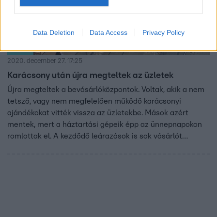
Data Deletion
Data Access
Privacy Policy
Híradó
2020. december 27. 17:25
Karácsony után újra megteltek az üzletek
Újra megteltek a bevásárlóközpontok. Voltak, akik a nem
tetsző, vagy nem megfelelően működő karácsonyi
ajándékokat vitték vissza az üzletekbe. Mások azért
mentek, mert a háztartási gépeik épp az ünnepnapokon
romlottak el. A kezdődő leárazások is sok vásárlót
vonzottak.