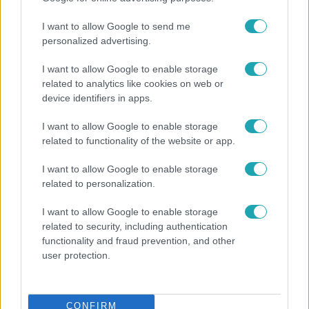
I want to allow Google to send me
personalized advertising.
Híradó
2021. november 27. 17:21
I want to allow Google to enable storage
Megrohamozták a határmenti magyar
related to analytics like cookies on web or
bevásárlóközpontokat a szlovák vásárlók
device identifiers in apps.
A héten jelentette be a szlovák kormány, hogy
I want to allow Google to enable storage
csütörtöktől két hétig kijárási tilalmat vezetnek be az
related to functionality of the website or app.
országban. Az élelmiszerüzleteken kívül, csak a
nélkülözhetetlen termékeket áruló boltok nyithatnak ki.
I want to allow Google to enable storage
Ezért a határhoz közeli településekről sokan
related to personalization.
Magyarországon intézik a karácsonyi bevásárlást.
I want to allow Google to enable storage
related to security, including authentication
functionality and fraud prevention, and other
2:02
user protection.
CONFIRM