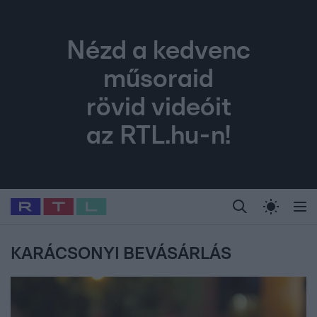
Nézd a kedvenc
műsoraid
rövid videóit
az RTL.hu-n!
Legfrissebb
RTL Híradó
Fókusz
Sztárhírek
Randi
Celeb vagyok, me
#
Babits Marcella
#
Szellő István
#
Most Wanted
#
Gallusz Niko
KARÁCSONYI BEVÁSÁRLÁS