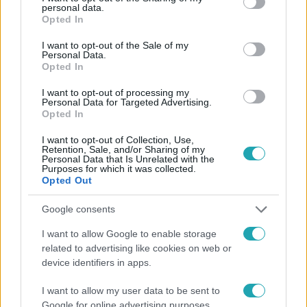
personal data.
grant or deny consent to Google and its third-party tags to
Opted In
use your data for below specified purposes in below Google
Életmód
consent section.
I want to opt-out of the Sale of my
2021. december 13. 12:02
Personal Data.
Opted In
Áruhiány, akadozó kiszállítás: mit tegyünk, hogy ne
csak kinyomtatott email legyen a fa alatt?
I want to opt-out of processing my
Personal Data for Targeted Advertising.
A karácsonyi ajándékok beszerzése idén nehézkesebb,
Opted In
mint valaha. December második felében van még
I want to opt-out of Collection, Use,
esélyünk online ajándékot venni, vagy próbáljuk-e inkább
Retention, Sale, and/or Sharing of my
Personal Data that Is Unrelated with the
helyben elintézni az ajándékvásárlást?
Purposes for which it was collected.
Opted Out
Google consents
1:37
I want to allow Google to enable storage
related to advertising like cookies on web or
device identifiers in apps.
I want to allow my user data to be sent to
Google for online advertising purposes.