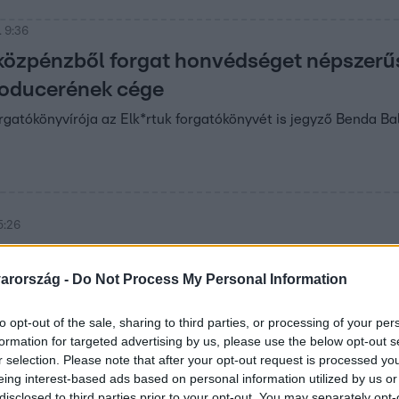
 9:36
 közpénzből forgat honvédséget népszerűs
roducerének cége
rgatókönyvírója az Elk*rtuk forgatókönyvét is jegyző Benda Ba
5:26
é az állami ünnepségről posztolt, miköz
arország -
Do Not Process My Personal Information
lt Bayer Zsolttal
 ez félreértésre adott okot.
to opt-out of the sale, sharing to third parties, or processing of your per
formation for targeted advertising by us, please use the below opt-out s
r selection. Please note that after your opt-out request is processed y
eing interest-based ads based on personal information utilized by us or
disclosed to third parties prior to your opt-out. You may separately opt-