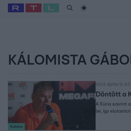
#
Babits Marcella
#
Szellő István
#
Most Wanted
#
Gallusz Ni
KÁLOMISTA GÁBO
2024. április 12. 6:2
Döntött a 
A Kúria szerint 
be, így elutasít
Kultúra