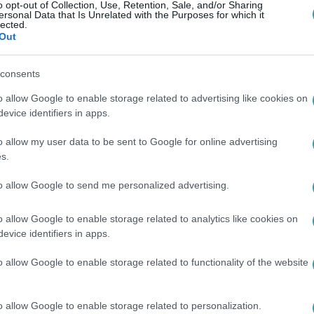
o opt-out of Collection, Use, Retention, Sale, and/or Sharing
: A bíróság szerint tűrnöm kell, hogy e
ersonal Data that Is Unrelated with the Purposes for which it
lected.
ett hazugságokat tényként állítsanak r
Out
, másodfokon Kálomista Gábor győzött az Elkxrtuk-perben. A k
consents
t neki kell fizetnie.
o allow Google to enable storage related to advertising like cookies on
evice identifiers in apps.
o allow my user data to be sent to Google for online advertising
s.
másodfokon már Kálomista Gábor győzöt
to allow Google to send me personalized advertising.
emény-kutató igazgatója a jó hírnévhez való személyiségi jo
o allow Google to enable storage related to analytics like cookies on
kxrtuk című film producerét.
evice identifiers in apps.
o allow Google to enable storage related to functionality of the website
12:21
r: Kálomista Gábor ellen hozott ítéletet 
o allow Google to enable storage related to personalization.