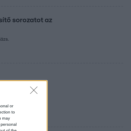
ítő sorozatot az
lázs.
ben
sonal or
ection to
ou may
 personal
out of the