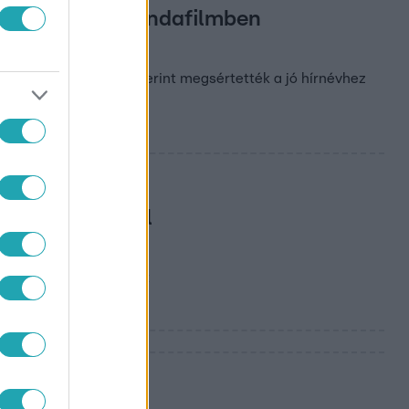
gy ócska propagandafilmben
ólam
özvélemény-kutató szerint megsértették a jó hírnévhez
t Hann Endrével
gának megsértése miatt
a bíróság