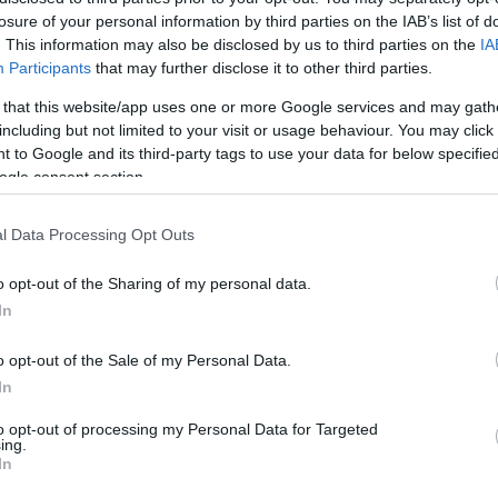
losure of your personal information by third parties on the IAB’s list of
5
. This information may also be disclosed by us to third parties on the
IA
Gábor fia és Bayer Zsolt
Participants
that may further disclose it to other third parties.
ít Mongóliáról
 that this website/app uses one or more Google services and may gath
including but not limited to your visit or usage behaviour. You may click 
n elmondta, hogy „amikor bemutatta a film
 to Google and its third-party tags to use your data for below specifi
ynak, azonnal jóváhagyta”.
ogle consent section.
l Data Processing Opt Outs
7
a letiltatni rasszizmus miatt Kálomista 
o opt-out of the Sharing of my personal data.
íjas filmrendező
In
an nem hagyta, hogy a darab szerzője beleszóljon a színház 
o opt-out of the Sale of my Personal Data.
In
to opt-out of processing my Personal Data for Targeted
ing.
In