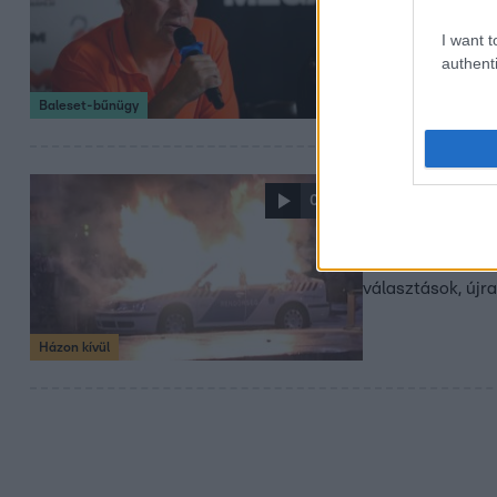
Az elsőfokú dönté
I want t
kell megfizetnie 
authenti
Baleset-bűnügy
2021. október 21. 13
0:34
Előzetes: 
Áldozatok, rendő
választások, újra
Házon kívül