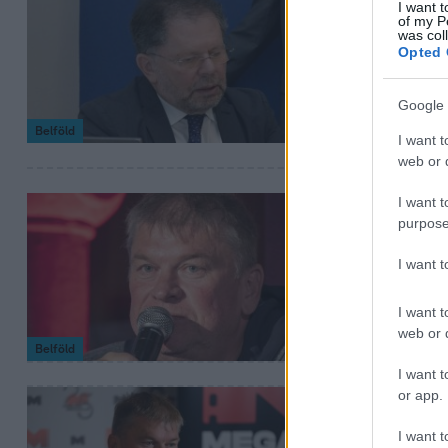
I want t
Hann Endre
of my P
was col
szemenszed
Opted 
Első fokon Hann
Google 
való jogát, de mos
Belföld
I want t
web or d
I want t
2023. május 4. 11:13
purpose
Fordulat: 
I want 
szemben
A Medián közvél
I want t
perelte be az El
web or d
Belföld
I want t
or app.
2022. december 16. 
Elkxrtuk-pe
I want t