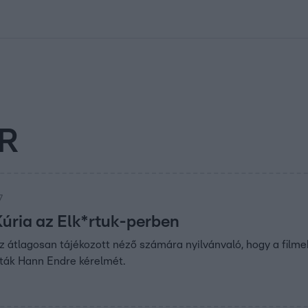
kolett
#
Időjárás
#
RTL műsor
#
Víz
#
Magyar Péter
#
Csillagjeg
R
7
Kúria az Elk*rtuk-perben
az átlagosan tájékozott néző számára nyilvánvaló, hogy a fi
ották Hann Endre kérelmét.