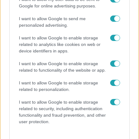
Google for online advertising purposes.
I want to allow Google to send me
personalized advertising.
I want to allow Google to enable storage
related to analytics like cookies on web or
device identifiers in apps.
I want to allow Google to enable storage
Külföld
related to functionality of the website or app.
2023. július 6. 12:27
I want to allow Google to enable storage
Mérgező gázt használtak az illegális bányászok,
related to personalization.
megöltek vele 16 embert
Arany feldolgozására használták a nitrátgázt.
I want to allow Google to enable storage
related to security, including authentication
functionality and fraud prevention, and other
user protection.
1:31