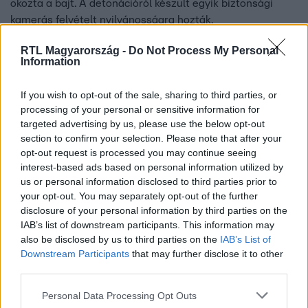
okozta a bajt. A detonációról készült egyik biztonsági
kamerás felvételt nyilvánosságra hozták.
RTL Magyarország -
Do Not Process My Personal
Information
If you wish to opt-out of the sale, sharing to third parties, or
processing of your personal or sensitive information for
targeted advertising by us, please use the below opt-out
section to confirm your selection. Please note that after your
opt-out request is processed you may continue seeing
interest-based ads based on personal information utilized by
us or personal information disclosed to third parties prior to
your opt-out. You may separately opt-out of the further
disclosure of your personal information by third parties on the
Külföld
IAB’s list of downstream participants. This information may
2023. július 21. 13:15
also be disclosed by us to third parties on the
IAB’s List of
Akkora robbanás volt Johannesburgban, hogy
Downstream Participants
that may further disclose it to other
third parties.
kisbuszok repkedtek a levegőben
Egyszer csak felrobbant a útburkolat és megemelte az
Please note that this website/app uses one or more Google
Personal Data Processing Opt Outs
autókat. A balesetben egy ember meghalt, míg 41-en
services and may gather and store information including but