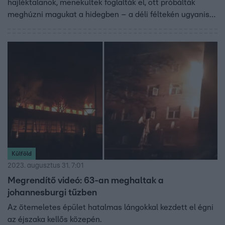
hajléktalanok, menekültek foglalták el, ott próbálták
meghúzni magukat a hidegben – a déli féltekén ugyanis
most tél van. A tűzoltók emeletről emeletre fésülik át a
belvárosi épületet, és félő, hogy további holttestekre
bukkannak.
Külföld
2023. augusztus 31. 7:01
Megrendítő videó: 63-an meghaltak a
johannesburgi tűzben
Az ötemeletes épület hatalmas lángokkal kezdett el égni
az éjszaka kellős közepén.