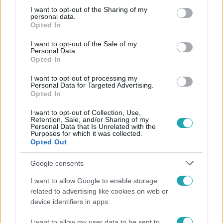
not limited to your visit or usage behaviour. You may click to
I want to opt-out of the Sharing of my
megsérültek.
personal data.
grant or deny consent to Google and its third-party tags to
Opted In
use your data for below specified purposes in below Google
consent section.
I want to opt-out of the Sale of my
Personal Data.
Opted In
I want to opt-out of processing my
Personal Data for Targeted Advertising.
Opted In
I want to opt-out of Collection, Use,
Retention, Sale, and/or Sharing of my
Personal Data that Is Unrelated with the
Purposes for which it was collected.
Opted Out
Külföld
2023. július 11. 12:40
Google consents
11 év után havazik egy dél-afrikai nagyvárosban
I want to allow Google to enable storage
Johannesburgban utoljára 2012-ben esett a hó.
related to advertising like cookies on web or
device identifiers in apps.
I want to allow my user data to be sent to