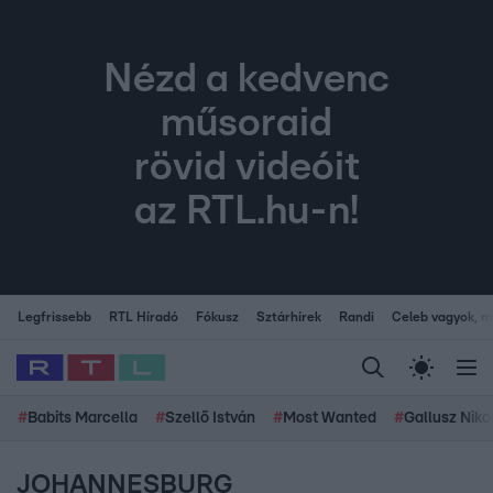
Nézd a kedvenc
műsoraid
rövid videóit
az RTL.hu-n!
Legfrissebb
RTL Híradó
Fókusz
Sztárhírek
Randi
Celeb vagyok, me
#
Babits Marcella
#
Szellő István
#
Most Wanted
#
Gallusz Niko
JOHANNESBURG