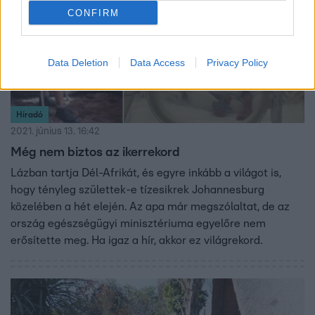
CONFIRM
Data Deletion
Data Access
Privacy Policy
Híradó
2021. június 13. 16:42
Még nem biztos az ikerrekord
Lázban tartja Dél-Afrikát, és egyre inkább a világot is,
hogy tényleg születtek-e tízesikrek Johannesburg
közelében a hét elején. Az apa már megszólaltat, de az
ország egészségügyi minisztériuma egyelőre nem
erősítette meg. Ha igaz a hír, akkor ez világrekord.