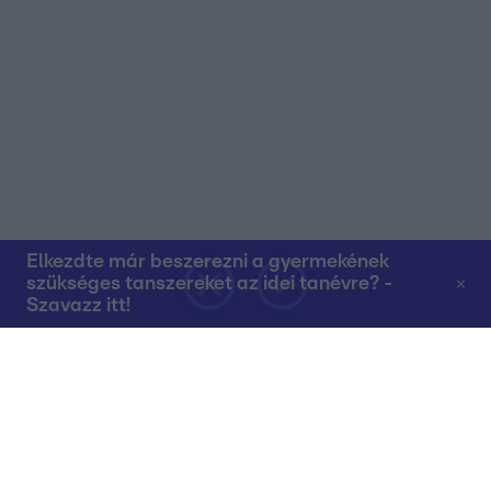
Elkezdte már beszerezni a gyermekének
szükséges tanszereket az idei tanévre? -
Szavazz itt!