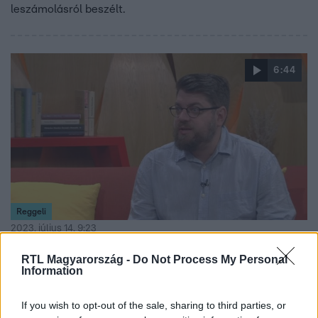
leszámolásról beszélt.
6:44
Reggeli
2023. július 14. 9:23
Háttér Társaság: Lehetnek még könyvesbolt-
RTL Magyarország -
Do Not Process My Personal
bírságok, nem világos a szabályozás
Information
A szabályozás, ami alapján most bírságolnak, eredetileg a
pedofil a bűncselekmények elleni törvény tervezete volt,
If you wish to opt-out of the sale, sharing to third parties, or