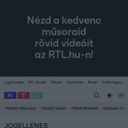
Nézd a kedvenc
műsoraid
rövid videóit
az RTL.hu-n!
Legfrissebb
RTL Híradó
Fókusz
Sztárhírek
Randi
Celeb vagyok, me
#
Babits Marcella
#
Szellő István
#
Most Wanted
#
Gallusz Niko
JOGELLENES