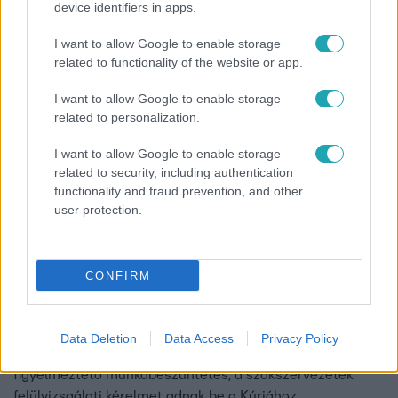
magyaroknak
device identifiers in apps.
Ez legalább 40 ezer magyar gyereket érinthet.
I want to allow Google to enable storage
related to functionality of the website or app.
I want to allow Google to enable storage
related to personalization.
I want to allow Google to enable storage
related to security, including authentication
functionality and fraud prevention, and other
user protection.
CONFIRM
Belföld
2022. február 10. 19:34
A sztrájkoló tanárok a Kúriához fordulnak
Data Deletion
Data Access
Privacy Policy
A Fővárosi Ítélőtábla szerint jogellenes volt a kétórás
figyelmeztető munkabeszüntetés, a szakszervezetek
felülvizsgálati kérelmet adnak be a Kúriához.