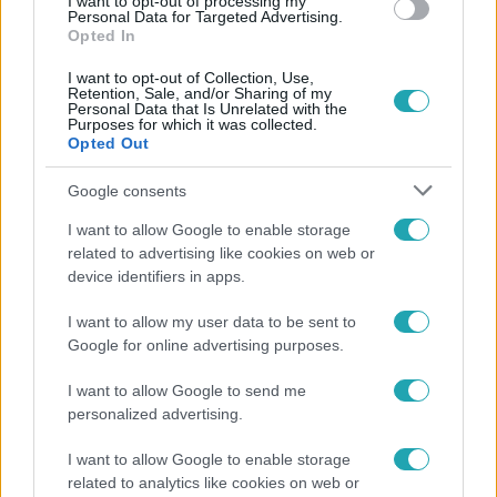
I want to opt-out of processing my
Personal Data for Targeted Advertising.
igénybe vehető parkolóhelyeken bírságolhatnak, a tiltott
Opted In
területen álló autók büntetése a rendőrség, illetve a
közterület-felügyelet hatáskörébe tartozik.
I want to opt-out of Collection, Use,
Retention, Sale, and/or Sharing of my
Personal Data that Is Unrelated with the
Purposes for which it was collected.
Opted Out
Google consents
I want to allow Google to enable storage
related to advertising like cookies on web or
device identifiers in apps.
I want to allow my user data to be sent to
Google for online advertising purposes.
Külföld
I want to allow Google to send me
2022. június 16. 10:18
personalized advertising.
Döntött az Európai Bíróság: az osztrákok nem
I want to allow Google to enable storage
fizethetnek kevesebb családi pótlékot a
related to analytics like cookies on web or