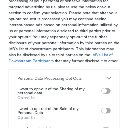
processing of your personal or sensitive information for
de az utolsó pillanatban a parlamentben egy homofób
targeted advertising by us, please use the below opt-out
törvénnyé alakították – mondta el Dombos Tamás, a
section to confirm your selection. Please note that after your
Háttér Társaság jogi programjának munkatársa a
opt-out request is processed you may continue seeing
Reggeliben.
interest-based ads based on personal information utilized by
us or personal information disclosed to third parties prior to
your opt-out. You may separately opt-out of the further
disclosure of your personal information by third parties on the
IAB’s list of downstream participants. This information may
also be disclosed by us to third parties on the
IAB’s List of
Downstream Participants
that may further disclose it to other
third parties.
Please note that this website/app uses one or more Google
Personal Data Processing Opt Outs
services and may gather and store information including but
not limited to your visit or usage behaviour. You may click to
I want to opt-out of the Sharing of my
personal data.
grant or deny consent to Google and its third-party tags to
Belföld
Opted In
use your data for below specified purposes in below Google
2023. július 3. 13:21
consent section.
I want to opt-out of the Sale of my
Illegálisan bírságolhatják a tilosban parkoló
Personal Data.
Opted In
autókat Zuglóban
A Totalcar szerint a zuglói parkolóőrök csak a legálisan