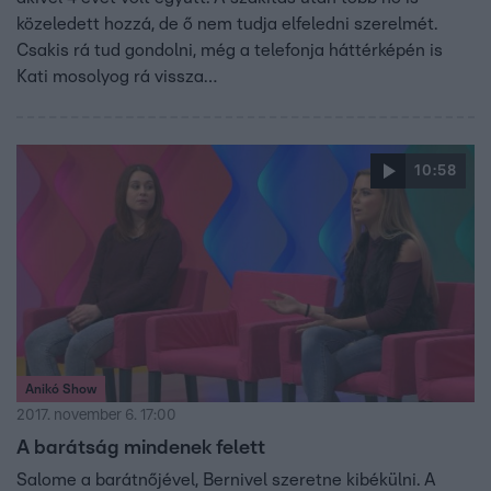
közeledett hozzá, de ő nem tudja elfeledni szerelmét.
Csakis rá tud gondolni, még a telefonja háttérképén is
Kati mosolyog rá vissza…
10:58
Anikó Show
2017. november 6. 17:00
A barátság mindenek felett
Salome a barátnőjével, Bernivel szeretne kibékülni. A