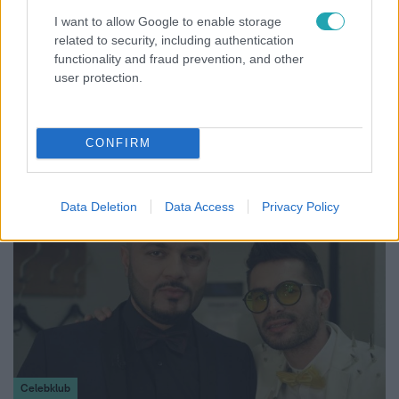
Agyhártyagyulladás: nehezen kapható az egyik
I want to allow Google to enable storage
oltás
related to security, including authentication
A gennyes agyhártyagyulladás gyakran 24 órán belül
functionality and fraud prevention, and other
user protection.
halált okoz, főként a csecsemőknél - a Híradónak
nyilatkozó szakorvos szerint. Kedden számoltunk be arról,
hogy Hevesen egy hét hónapos csecsemő halt meg –
feltehetően agyhártyagyulladásban. A betegség két
CONFIRM
törzse ellen is van védőoltás. Az egyik több mint százezer
forintba kerül, a másik ingyenes, ebből viszont hiány van
patikákban.
Data Deletion
Data Access
Privacy Policy
Celebklub