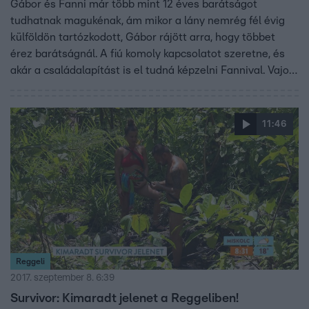
Gábor és Fanni már több mint 12 éves barátságot
tudhatnak magukénak, ám mikor a lány nemrég fél évig
külföldön tartózkodott, Gábor rájött arra, hogy többet
érez barátságnál. A fiú komoly kapcsolatot szeretne, és
akár a családalapítást is el tudná képzelni Fannival. Vajon
a lány felrúgja a 12 éves barátságot egy kapcsolatért?
11:46
Reggeli
2017. szeptember 8. 6:39
Survivor: Kimaradt jelenet a Reggeliben!