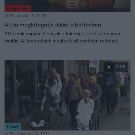
Barátok közt
2016. március 8. 20:25
Attila meglátogatja Júliát a börtönben
Attilának nagyon hiányzik a felesége, kezd szétesni a
család. A látogatások megható pillanatokat rejtenek.
2:29
Híradó
2015. december 14. 17:22