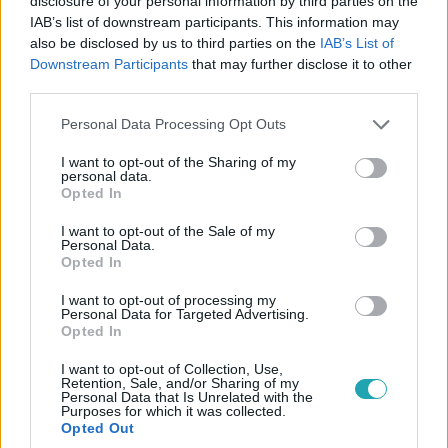
disclosure of your personal information by third parties on the
Oltóanyaghiányra panaszkodnak a kismamák
IAB’s list of downstream participants. This information may
Továbbra is oltóanyaghiányra panaszkodnak a kismamák,
also be disclosed by us to third parties on the
IAB’s List of
akik az 5 legsúlyosabb betegség elleni, kötelező
Downstream Participants
that may further disclose it to other
csecsemőkori védőoltást keresik a háziorvosoknál. A
third parties.
gyártó szerint ők folyamatosan szállítanak az állami
Please note that this website/app uses one or more Google
Personal Data Processing Opt Outs
raktárakba. Egy háziorvos azt írta Híradónknak, délután
services and may gather and store information including but
levelet kaptak a járási tisztiorvostól, amelyben azt
not limited to your visit or usage behaviour. You may click to
I want to opt-out of the Sharing of my
közölték velük, augusztus elsején egyszerre szállítják ki
personal data.
grant or deny consent to Google and its third-party tags to
Opted In
nekik a júliusi, augusztusi és szeptemberi adagot.
use your data for below specified purposes in below Google
5:17
consent section.
I want to opt-out of the Sale of my
Personal Data.
Opted In
I want to opt-out of processing my
Personal Data for Targeted Advertising.
Opted In
I want to opt-out of Collection, Use,
Retention, Sale, and/or Sharing of my
Personal Data that Is Unrelated with the
Purposes for which it was collected.
Anikó Show
Opted Out
2017. július 26. 15:22