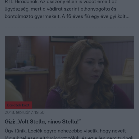
RTL Híradónak. Az asszony ellen is vádat emelt az
ügyészség, mert a vádirat szerint elhanyagolta és
bántalmazta gyermekeit. A 16 éves fiú egy éve gyilkolt
meg két hajléktalant Tatabányán.
Barátok közt
2018. február 7. 19:50
Gizi: „Volt Stella, nincs Stella!”
Úgy tűnik, Laciék egyre nehezebbe viselik, hogy nevelt
lányuk teljesen eltávolodott tőlük, és ez ellen nem tudnak