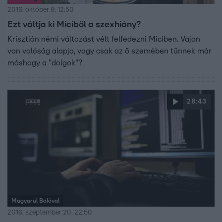
2016. október 9. 12:50
Ezt váltja ki Miciből a szexhiány?
Krisztián némi változást vélt felfedezni Miciben. Vajon
van valóság alapja, vagy csak az ő szemében tűnnek már
máshogy a "dolgok"?
28:43
Magyarul Balóval
2016. szeptember 20. 22:50