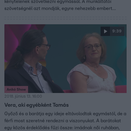
kénytelenek szövetkezni egymással. A munkáltatói
szövetségnél azt mondják, egyre nehezebb embert
találni, pedig egyre több munkahelyet kínálnának.
Szerintük 100 ezer állami alkalmazottat lehetne elküldeni,
és részben az ő felvételükkel orvosolható lenne a rekord
9:39
magas munkaerőhiányt.
Anikó Show
2018. június 13. 16:00
Vera, aki egyébként Tamás
Győző és a barátja egy ideje eltávolodtak egymástól, de a
férfi most szeretné rendezni a viszonyukat. A barátokat
egy közös érdeklődés fűzi össze: imádnak női ruhában,