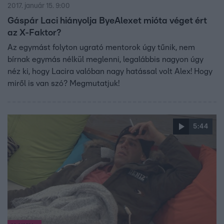
2017. január 15. 9:00
Gáspár Laci hiányolja ByeAlexet mióta véget ért
az X-Faktor?
Az egymást folyton ugrató mentorok úgy tűnik, nem
bírnak egymás nélkül meglenni, legalábbis nagyon úgy
néz ki, hogy Lacira valóban nagy hatással volt Alex! Hogy
miről is van szó? Megmutatjuk!
5:44