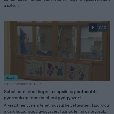
a szíve"...
2:12
Híradó
2017. december 15. 17:25
Sehol sem lehet kapni az egyik legfontosabb
gyermek epilepszia elleni gyógyszert
A készítményt nem lehet mással helyettesíteni, kizárólag
másik hatóanyagú gyógyszert tudnak felírni az orvosok,