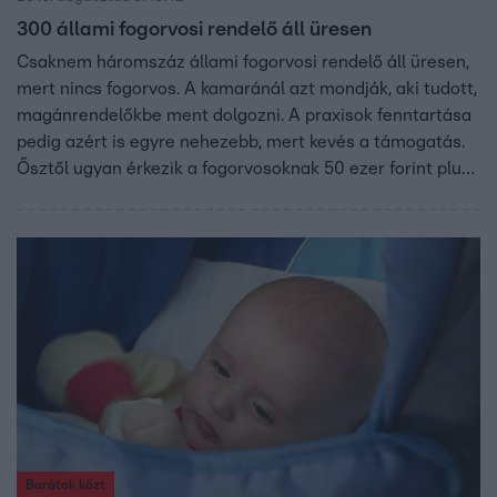
300 állami fogorvosi rendelő áll üresen
Csaknem háromszáz állami fogorvosi rendelő áll üresen,
mert nincs fogorvos. A kamaránál azt mondják, aki tudott,
magánrendelőkbe ment dolgozni. A praxisok fenntartása
pedig azért is egyre nehezebb, mert kevés a támogatás.
Ősztől ugyan érkezik a fogorvosoknak 50 ezer forint plusz
pénz, de szerintük ennek a tízszeresére lenne szükség.
Barátok közt