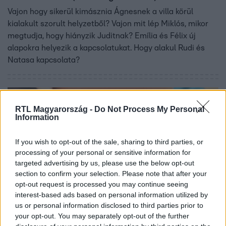
Vajon hogy sikerül kimásznia Ágnesnek a villa körül
kialakult szorult helyzetből? Vajon mit lép Miklós, mikor
megtudja, hogy hiányzik Juditnak? Emília és Félix új
alapokra helyezik a kapcsolatukat. Hogy alakul Rudi és
Natasa kapcsolata?
1:55
RTL Magyarország -
Do Not Process My Personal
Information
If you wish to opt-out of the sale, sharing to third parties, or
processing of your personal or sensitive information for
targeted advertising by us, please use the below opt-out
section to confirm your selection. Please note that after your
opt-out request is processed you may continue seeing
interest-based ads based on personal information utilized by
Híradó
us or personal information disclosed to third parties prior to
2017. július 27. 16:29
your opt-out. You may separately opt-out of the further