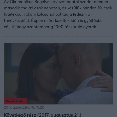
Az Ökumenikus Segélyszervezet adatai szerint minden
második család csak nehezen, és közülük minden 10. csak
hitelekből, rokoni kölcsönökből tudja fedezni a
tanévkezdést. Éppen ezért kezdtek idén is gyűjtésbe,
céljuk, hogy szeptemberig 1000 rászoruló gyerek
iskolatáskáját töltsék meg tanszerekkel. A teljes adást ITT
nézheti meg!
Barátok közt
2017. augusztus 18. 19:20
Következő rész (2017. augusztus 21.)