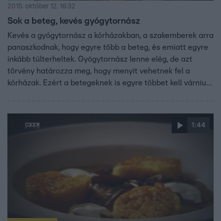
2015. október 12. 16:32
Sok a beteg, kevés gyógytornász
Kevés a gyógytornász a kórházakban, a szakemberek arra
panaszkodnak, hogy egyre több a beteg, és emiatt egyre
inkább túlterheltek. Gyógytornász lenne elég, de azt
törvény határozza meg, hogy menyit vehetnek fel a
kórházak. Ezért a betegeknek is egyre többet kell várniuk,
mire bejutnak a speciális tornára. Az államtitkárságnál
azt mondták, hivatalosan senki nem jelezte nekik, hogy
kevés lenne a gyógytornász.
1:44