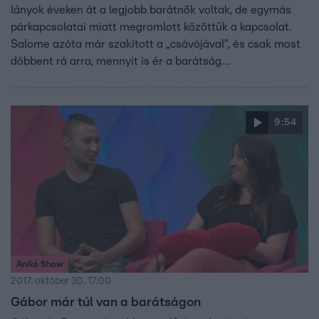
lányok éveken át a legjobb barátnők voltak, de egymás
párkapcsolatai miatt megromlott közöttük a kapcsolat.
Salome azóta már szakított a „csávójával”, és csak most
döbbent rá arra, mennyit is ér a barátság…
9:54
Anikó Show
2017. október 30. 17:00
Gábor már túl van a barátságon