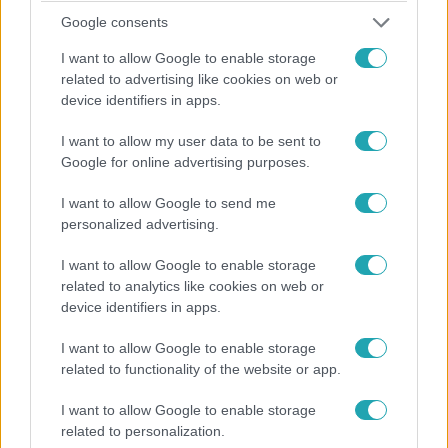
Krisztián: "Szeretem a Micit még mindig..."
Google consents
Nemcsak Mici, de Krisztián is bevallotta, hogy nagyon
I want to allow Google to enable storage
hiányzik neki Mici, és még mindig szereti. Bár mindketten
related to advertising like cookies on web or
tudják, miért jutottak el idáig, azzal is tisztába vannak,
device identifiers in apps.
hogy a kapcsolatuk csak úgy működhet, ha változtatnak.
I want to allow my user data to be sent to
Google for online advertising purposes.
I want to allow Google to send me
2:10
personalized advertising.
I want to allow Google to enable storage
related to analytics like cookies on web or
device identifiers in apps.
I want to allow Google to enable storage
related to functionality of the website or app.
Híradó
I want to allow Google to enable storage
2017. június 7. 16:25
related to personalization.