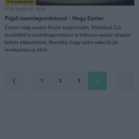
A Konyhafőnök
2015. április 30. 18:05
Pájsli zsemlegombóccal - Nagy Eszter
Eszter még sosem főzött szalontüdőt. Ráadásul Zoli
jóvoltából a szalvétagombócot is hiányos recept alapján
kellett elkészítenie. Remélte, hogy azért sikerült jól
lemásolnia az ételt.
1
2
3
4