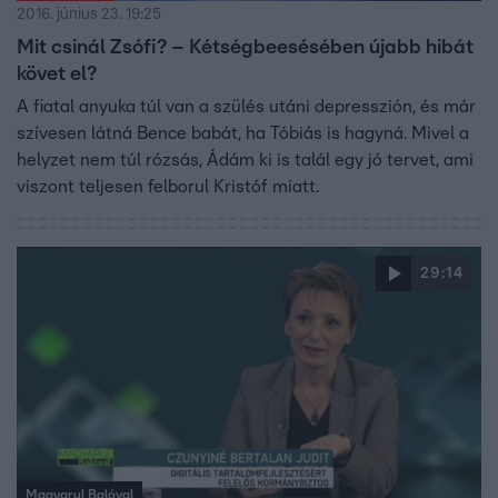
2016. június 23. 19:25
Mit csinál Zsófi? – Kétségbeesésében újabb hibát
követ el?
A fiatal anyuka túl van a szülés utáni depresszión, és már
szívesen látná Bence babát, ha Tóbiás is hagyná. Mivel a
helyzet nem túl rózsás, Ádám ki is talál egy jó tervet, ami
viszont teljesen felborul Kristóf miatt.
29:14
Magyarul Balóval