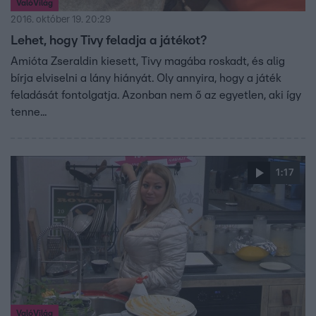
ValóVilág
2016. október 19. 20:29
Lehet, hogy Tivy feladja a játékot?
Amióta Zseraldin kiesett, Tivy magába roskadt, és alig
bírja elviselni a lány hiányát. Oly annyira, hogy a játék
feladását fontolgatja. Azonban nem ő az egyetlen, aki így
tenne...
1:17
ValóVilág