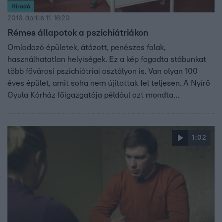
Híradó
2016. április 11. 16:20
Rémes állapotok a pszichiátriákon
Omladozó épületek, átázott, penészes falak,
használhatatlan helyiségek. Ez a kép fogadta stábunkat
több fővárosi pszichiátriai osztályon is. Van olyan 100
éves épület, amit soha nem újítottak fel teljesen. A Nyírő
Gyula Kórház főigazgatója például azt mondta
Híradónknak: támogatás hiányában, volt, hogy az egyik
mosdójukat egy gyógyult betegük újította fel.
1:02