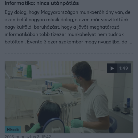
Informatika: nincs utánpótlás
Egy dolog, hogy Magyarországon munkaerőhiány van, de
ezen belül nagyon másik dolog, s ezen már veszítettünk
nagy külföldi beruházást, hogy a jövőt meghatározó
informatikában több tízezer munkahelyet nem tudnak
betölteni. Évente 3 ezer szakember megy nyugdíjba, de a
képzés még ezzel sem tart lépést. Szakértők szerint a
kilátások sem jók, rövidtávon nem várható javulás és
ennek egyik oka, hogy a XXI. század talán legfontosabb és
1:49
leggyorsabban fejlődő szakmáját XX. századi, tehát
sokszorosan elavult módszerekkel tanítják.
Híradó
2016. augusztus 3. 16:42