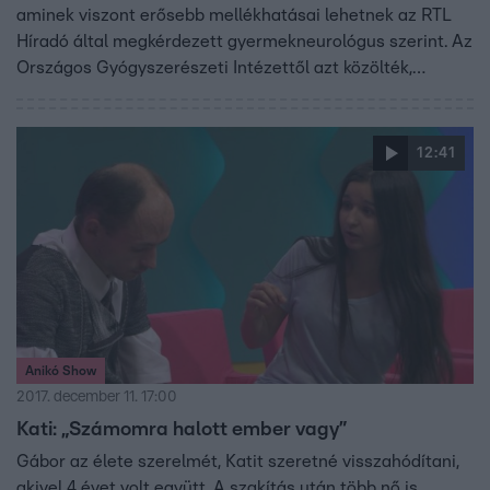
aminek viszont erősebb mellékhatásai lehetnek az RTL
Híradó által megkérdezett gyermekneurológus szerint. Az
Országos Gyógyszerészeti Intézettől azt közölték,
március végig tart a készlethiány, addig, akinek sürgős,
külföldről beszerezheti. Ott viszont jóval drágábban
árulják, mint itthon.
12:41
Anikó Show
2017. december 11. 17:00
Kati: „Számomra halott ember vagy”
Gábor az élete szerelmét, Katit szeretné visszahódítani,
akivel 4 évet volt együtt. A szakítás után több nő is