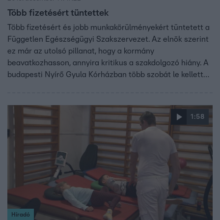
Több fizetésért tüntettek
Több fizetésért és jobb munkakörülményekért tüntetett a
Független Egészségügyi Szakszervezet. Az elnök szerint
ez már az utolsó pillanat, hogy a kormány
beavatkozhasson, annyira kritikus a szakdolgozó hiány. A
budapesti Nyírő Gyula Kórházban több szobát le kellett
zárni, mert kevés a nővér és nem tudták volna
biztonságosan ellátni a betegeket. Pénteken a
Semmelweis Egyetemen egyik klinikájáról mutattunk be
1:58
felvételeket, ahol szintén több szobát zártak le a
nővérhiány miatt.
Híradó