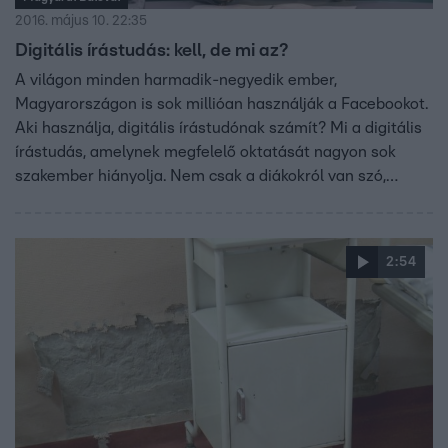
2016. május 10. 22:35
Digitális írástudás: kell, de mi az?
A világon minden harmadik-negyedik ember,
Magyarországon is sok millióan használják a Facebookot.
Aki használja, digitális írástudónak számít? Mi a digitális
írástudás, amelynek megfelelő oktatását nagyon sok
szakember hiányolja. Nem csak a diákokról van szó,
hanem több nemzedékről is, mivel nagyon sok embert
felnőtt életének más-más időszakában talált el a digitális
robbanás. A tét: jó állást, jó fizetést előbb-utóbb kizárólag
2:54
az kaphat, aki képes eligazodni a digitális világban. Hol
tartunk ebben?