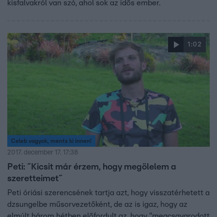
kisfalvakról van szó, ahol sok az idős ember.
1:02
Celeb vagyok, ments ki innen!
2017. december 17. 17:38
Peti: ˝Kicsit már érzem, hogy megölelem a
szeretteimet˝
Peti óriási szerencsének tartja azt, hogy visszatérhetett a
dzsungelbe műsorvezetőként, de az is igaz, hogy az
elmúlt három hétben előfordult az, hogy "megcsavarodott