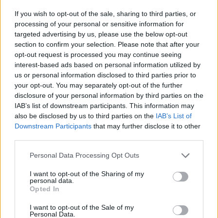
projektjei is izgalmassá teszik az idei évet.
If you wish to opt-out of the sale, sharing to third parties, or
processing of your personal or sensitive information for
targeted advertising by us, please use the below opt-out
section to confirm your selection. Please note that after your
15:05
opt-out request is processed you may continue seeing
interest-based ads based on personal information utilized by
us or personal information disclosed to third parties prior to
your opt-out. You may separately opt-out of the further
disclosure of your personal information by third parties on the
IAB’s list of downstream participants. This information may
also be disclosed by us to third parties on the
IAB’s List of
Downstream Participants
that may further disclose it to other
third parties.
Nyerő Páros
Please note that this website/app uses one or more Google
2024. október 29. 9:25
Personal Data Processing Opt Outs
services and may gather and store information including but
„Hujber Ferit képmutatónak tartom” – Exkluzív
not limited to your visit or usage behaviour. You may click to
I want to opt-out of the Sharing of my
kibeszélő a Nyerő Páros második kiesőivel, Herceg
personal data.
grant or deny consent to Google and its third-party tags to
Opted In
Dáviddal és Herceg-Pál Biankával
use your data for below specified purposes in below Google
consent section.
A Nyerő Páros nyolcadik évadának második kiesői Herceg
I want to opt-out of the Sale of my
Personal Data.
Dávid és felesége, Herceg-Pál Bianka voltak. A sztárpár