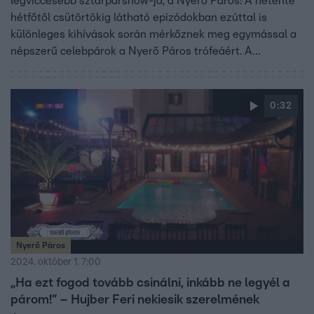
legviccesebb sztárpárshow-ja, a Nyerő Páros! A hetente
hétfőtől csütörtökig látható epizódokban ezúttal is
különleges kihívások során mérkőznek meg egymással a
népszerű celebpárok a Nyerő Páros trófeáért. A
műsorvezető, Sebestyén Balázs és lelkes segítője, Kabát
Péter a jól megszokott humor mellett izgalommal,
drámával, feszültséggel és elképesztő feladatokkal várja
0:32
a nézőket. A vadonatúj évad számos olyan meglepetést
és váratlan fordulatot garantál, amelyre még a
megszállott Nyerő Páros rajongók sem számítanak.
Nyerő Páros
2024. október 1. 7:00
„Ha ezt fogod tovább csinálni, inkább ne legyél a
párom!” – Hujber Feri nekiesik szerelmének