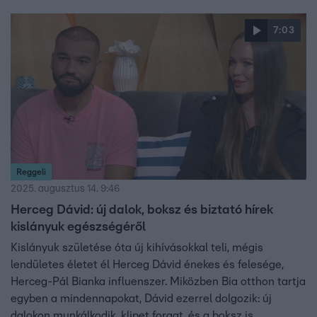
7:03
Reggeli
2025. augusztus 14. 9:46
Herceg Dávid: új dalok, boksz és biztató hírek
kislányuk egészségéről
Kislányuk születése óta új kihívásokkal teli, mégis
lendületes életet él Herceg Dávid énekes és felesége,
Herceg-Pál Bianka influenszer. Miközben Bia otthon tartja
egyben a mindennapokat, Dávid ezerrel dolgozik: új
dalokon munkálkodik, klipet forgat, és a boksz is