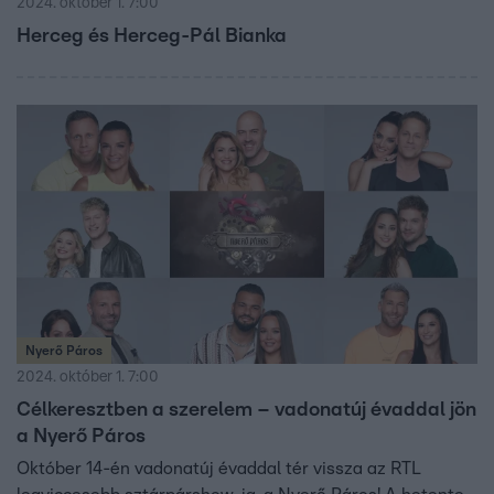
2024. október 1. 7:00
Herceg és Herceg-Pál Bianka
Nyerő Páros
2024. október 1. 7:00
Célkeresztben a szerelem – vadonatúj évaddal jön
a Nyerő Páros
Október 14-én vadonatúj évaddal tér vissza az RTL