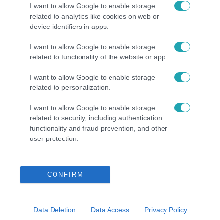
I want to allow Google to enable storage
Sokan meglepő fordulatként élték meg, hogy Herceg
related to analytics like cookies on web or
Dávid és felesége Herceg-Pál Bianka estek ki a Nyerő
device identifiers in apps.
Párosból. Hogy hogyan jöttek ki a többiekkel, kivel nem
találták meg a közös hangot és mi volt a legjobb
I want to allow Google to enable storage
élményük, ezekről beszéltek a Reggeliben.
related to functionality of the website or app.
I want to allow Google to enable storage
related to personalization.
1:57
I want to allow Google to enable storage
related to security, including authentication
functionality and fraud prevention, and other
user protection.
CONFIRM
Nyerő Páros
2024. október 8. 10:00
Data Deletion
Data Access
Privacy Policy
Herceg bosszantó hálószobatitkot árult el