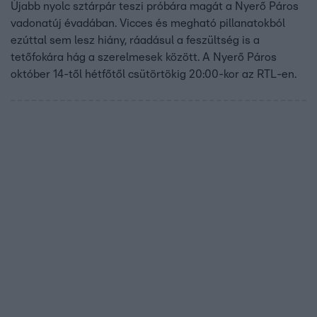
Újabb nyolc sztárpár teszi próbára magát a Nyerő Páros
vadonatúj évadában. Vicces és megható pillanatokból
ezúttal sem lesz hiány, ráadásul a feszültség is a
tetőfokára hág a szerelmesek között. A Nyerő Páros
október 14-től hétfőtől csütörtökig 20:00-kor az RTL-en.