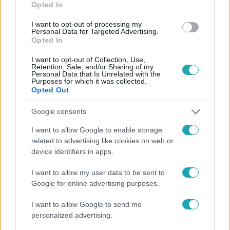
Opted In
Kabát Petinek mesélt az rtl.hu-n a villában töltött hét nap
élményeiről, majd többek között azt is elárulták, hogyan
I want to opt-out of processing my
Personal Data for Targeted Advertising.
vélekednek Hujber Feriről, és mit gondolnak pontosan
Opted In
Jauri párjáról, Berényi Dorináról.
I want to opt-out of Collection, Use,
Retention, Sale, and/or Sharing of my
Personal Data that Is Unrelated with the
11:25
Purposes for which it was collected.
Opted Out
Google consents
I want to allow Google to enable storage
related to advertising like cookies on web or
device identifiers in apps.
I want to allow my user data to be sent to
Google for online advertising purposes.
Reggeli
2024. október 24. 15:41
I want to allow Google to send me
Herceg Dávid a Nyerő Párosról: Nyertesként
personalized advertising.
szálltunk ki ebből a műsorból