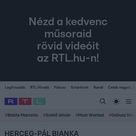
Nézd a kedvenc
műsoraid
rövid videóit
az RTL.hu-n!
Legfrissebb
RTL Híradó
Fókusz
Sztárhírek
Randi
Celeb vagyok, me
#
Babits Marcella
#
Szellő István
#
Most Wanted
#
Gallusz Niko
HERCEG-PÁL BIANKA