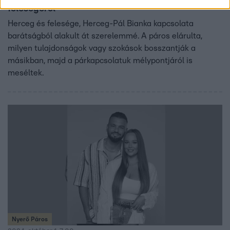
feleségéről
Herceg és felesége, Herceg-Pál Bianka kapcsolata
barátságból alakult át szerelemmé. A páros elárulta,
milyen tulajdonságok vagy szokások bosszantják a
másikban, majd a párkapcsolatuk mélypontjáról is
meséltek.
Nyerő Páros