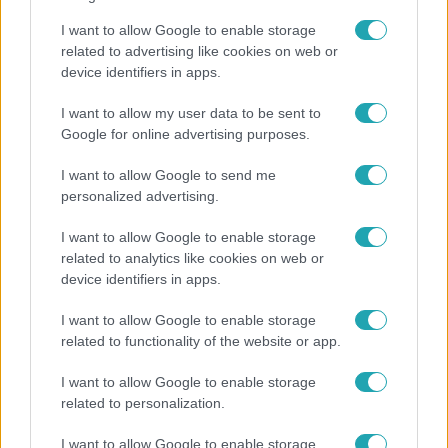
bőrhelyettesítőt gyártó vállalkozásból.
I want to allow Google to enable storage
related to advertising like cookies on web or
device identifiers in apps.
2:05
I want to allow my user data to be sent to
Google for online advertising purposes.
I want to allow Google to send me
personalized advertising.
I want to allow Google to enable storage
related to analytics like cookies on web or
device identifiers in apps.
Cápák között
2024. február 11. 19:40
I want to allow Google to enable storage
related to functionality of the website or app.
Állati eredetű termékek helyett gombákból
készítenek etikus bőrhelyettesítőt a Fraxinea
I want to allow Google to enable storage
vállalkozói
related to personalization.
A bőr az emberiség kezdete óta jelen van, és a legelső
emberi innovációk egyikének tekinthetjük az állati bőrök
I want to allow Google to enable storage