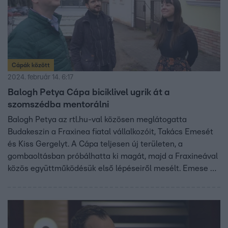
Cápák között
2024. február 14. 6:17
Balogh Petya Cápa biciklivel ugrik át a
szomszédba mentorálni
Balogh Petya az rtl.hu-val közösen meglátogatta
Budakeszin a Fraxinea fiatal vállalkozóit, Takács Emesét
és Kiss Gergelyt. A Cápa teljesen új területen, a
gombaoltásban próbálhatta ki magát, majd a Fraxineával
közös együttműködésük első lépéseiről mesélt. Emese és
Gergely próbálják lecsökkenteni a házukban – és a zoknik
között – található gombák mennyiségét, azonban az apró
élőlények észrevétlenül is teret hódítanak maguknak. A
fiatal vállalkozók elárulták, milyen hatással van közös