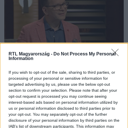
vállalkozásuk a párkapcsolatukra.
Cápák között
RTL Magyarország -
Do Not Process My Personal
2024. február 11. 19:40
Information
Rovarból készült élelmiszerekkel, gombabőrrel,
kürtőskaláccsal és antik telefonba épített
If you wish to opt-out of the sale, sharing to third parties, or
kamerával akartak Cápát fogni a vállalkozók
processing of your personal or sensitive information for
targeted advertising by us, please use the below opt-out
A Cápák között 7. évadának 6. részében megismerhettük
section to confirm your selection. Please note that after your
a Kürtős Legenda, a Cricks, a Memoring és a Fraxinea
opt-out request is processed you may continue seeing
vállalkozást is. A befektetők közül Balogh Petya volt most
interest-based ads based on personal information utilized by
az egyetlen, aki a négy vállalkozó egyikének üzleti
us or personal information disclosed to third parties prior to
ajánlatot tett.
your opt-out. You may separately opt-out of the further
disclosure of your personal information by third parties on the
IAB’s list of downstream participants. This information may