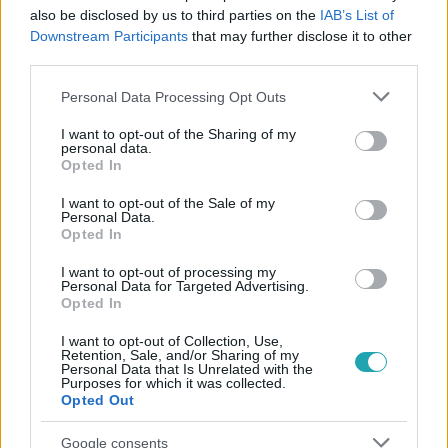
also be disclosed by us to third parties on the
IAB’s List of
2:58
Downstream Participants
that may further disclose it to other
third parties.
Please note that this website/app uses one or more Google
Personal Data Processing Opt Outs
services and may gather and store information including but
not limited to your visit or usage behaviour. You may click to
I want to opt-out of the Sharing of my
personal data.
grant or deny consent to Google and its third-party tags to
Opted In
use your data for below specified purposes in below Google
consent section.
I want to opt-out of the Sale of my
Personal Data.
Opted In
Cápák között
2024. február 11. 19:40
I want to opt-out of processing my
Orbók Ilona a gombabőr vállalkozás 100%-át
Personal Data for Targeted Advertising.
Opted In
akarta megszerezni, de végül Balogh Petya
szerezte meg a Fraxineát
I want to opt-out of Collection, Use,
Retention, Sale, and/or Sharing of my
Balogh Petyához közel áll az a téma és hitvallás, amit a
Personal Data that Is Unrelated with the
Purposes for which it was collected.
Fraxinea vállalkozói képviselnek, így ajánlatott tett Kiss
Opted Out
Gergelynek és Takács Emesének. Orbók Ilona azonban
ettől jóval nagyobbat harapott volna az etikus
Google consents