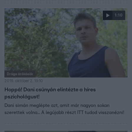
1:10
Drága örökösök
2019. október 2. 19:10
Hoppá! Dani csúnyán elintézte a híres
pszichológust!
Dani simán meglépte azt, amit már nagyon sokan
szerettek volna... A legújabb részt ITT tudod visszanézni!