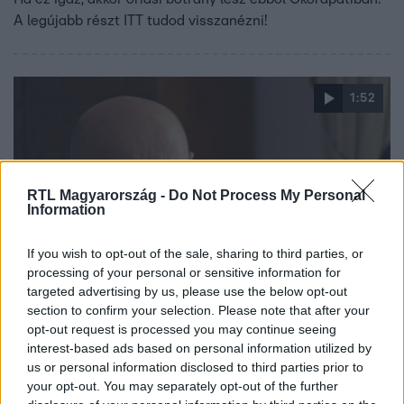
A legújabb részt ITT tudod visszanézni!
1:52
RTL Magyarország -
Do Not Process My Personal
Information
If you wish to opt-out of the sale, sharing to third parties, or
processing of your personal or sensitive information for
Drága örökösök
targeted advertising by us, please use the below opt-out
2019. szeptember 25. 19:10
section to confirm your selection. Please note that after your
Kiderült hát a titok: felbecsülhetetlen kincsre lelt
opt-out request is processed you may continue seeing
Szappanos Tibi!
interest-based ads based on personal information utilized by
us or personal information disclosed to third parties prior to
Úgy tűnik, Valinak mégsem volt igaza abban, hogy az a
your opt-out. You may separately opt-out of the further
váza értéktelen, amit Tibi talált a padláson - vagy