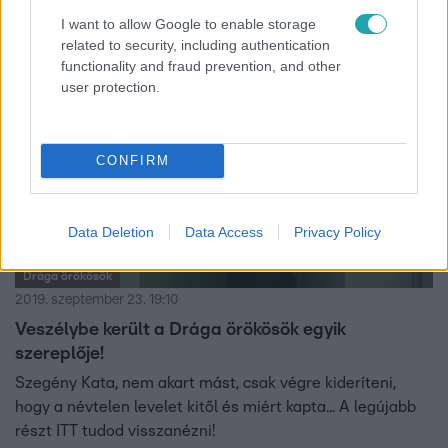
I want to allow Google to enable storage
related to security, including authentication
functionality and fraud prevention, and other
2:22
user protection.
CONFIRM
Data Deletion
Data Access
Privacy Policy
Drága örökösök
2019. szeptember 23. 19:10
Veszélybe került a Drága örökösök egyik
szereplője!
Szegény Kata, nem akart mást, csak végre kideríteni,
hogy a névtelen levelet kitől és miért kapta... A legújabb
részt ITT tudod visszanézni!