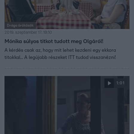
Drága örökösök
2019. szeptember 17. 19:10
Mónika súlyos titkot tudott meg Olgáról!
A kérdés csak az, hogy mit lehet kezdeni egy ekkora
titokkal... A legújabb részeket ITT tudod visszanézni!
1:01