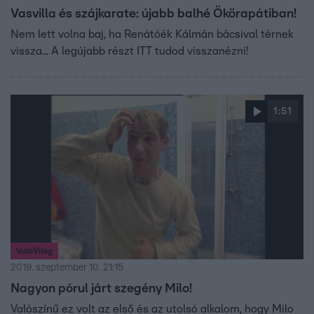
Vasvilla és szájkarate: újabb balhé Ökörapátiban!
Nem lett volna baj, ha Renátóék Kálmán bácsival térnek
vissza... A legújabb részt ITT tudod visszanézni!
1:51
ValóVilág
2019. szeptember 10. 21:15
Nagyon pórul járt szegény Milo!
Valószínű ez volt az első és az utolsó alkalom, hogy Milo