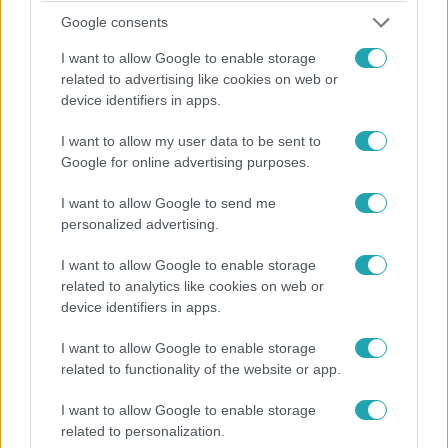
Szláven sem bírt ki könnyek nélkül… A legújabb részt ITT
Google consents
tudod visszanézni!
I want to allow Google to enable storage
related to advertising like cookies on web or
device identifiers in apps.
1:49
I want to allow my user data to be sent to
Google for online advertising purposes.
I want to allow Google to send me
personalized advertising.
I want to allow Google to enable storage
related to analytics like cookies on web or
device identifiers in apps.
Drága örökösök
2019. szeptember 24. 19:10
I want to allow Google to enable storage
Stefi teljesen összeomlott?
related to functionality of the website or app.
Szegény Renátó, nem akart ő rosszat, csak elfecsegte azt
I want to allow Google to enable storage
a pletykát, hogy Szappanos Kata babát vár... A legújabb
related to personalization.
részt ITT tudod visszanézni!