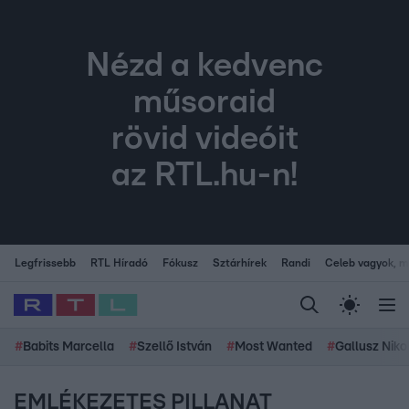
Nézd a kedvenc
műsoraid
rövid videóit
az RTL.hu-n!
Legfrissebb
RTL Híradó
Fókusz
Sztárhírek
Randi
Celeb vagyok, me
#
Babits Marcella
#
Szellő István
#
Most Wanted
#
Gallusz Niko
EMLÉKEZETES PILLANAT