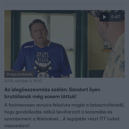
0:47
Drága örökösök
2019. október 4. 19:10
Az idegösszeomlás szélén: Sándort ilyen
brutálisnak még sosem láttuk!
A focimeccsen annyira felszívta magát a katasztrófavédő,
hogy gondolkodás nélkül beviharzott a kocsmába és
szembement a félelmével… A legújabbr részt ITT tudod
visszanézni!