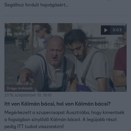
Segálhoz fordult hajvágásért...
3:03
Drága örökösök
2019. szeptember 10. 19:10
Itt van Kálmán bácsi, hol van Kálmán bácsi?
Megérkezett a szupercsapat Ausztriába, hogy kimentsék
a fogságban sínylődő Kálmán bácsit. A legújabb részt
pedig ITT tudod visszanézni!