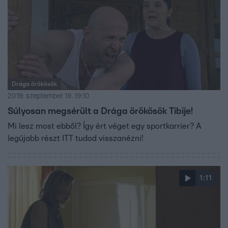
Drága örökösök
2019. szeptember 19. 19:10
Súlyosan megsérült a Drága örökösök Tibije!
Mi lesz most ebből? Így ért véget egy sportkarrier? A
legújabb részt ITT tudod visszanézni!
1:11