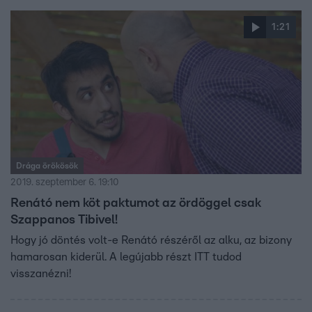
1:21
Drága örökösök
2019. szeptember 6. 19:10
Renátó nem köt paktumot az ördöggel csak
Szappanos Tibivel!
Hogy jó döntés volt-e Renátó részéről az alku, az bizony
hamarosan kiderül. A legújabb részt ITT tudod
visszanézni!