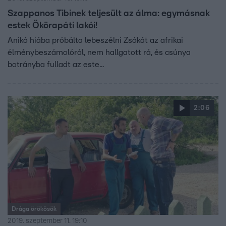
Szappanos Tibinek teljesült az álma: egymásnak
estek Ökörapáti lakói!
Anikó hiába próbálta lebeszélni Zsókát az afrikai
élménybeszámolóról, nem hallgatott rá, és csúnya
botrányba fulladt az este...
2:06
Drága örökösök
2019. szeptember 11. 19:10