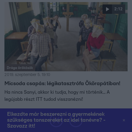
2:12
Drága örökösök
2019. szeptember 5. 19:10
Micsoda csapás: légikatasztrófa Ökörapátiban!
Ha nincs Sanyi, akkor ki tudja, hogy mi történik... A
legújabb részt ITT tudod visszanézni!
Elkezdte már beszerezni a gyermekének
szükséges tanszereket az idei tanévre? -
0:41
Szavazz itt!