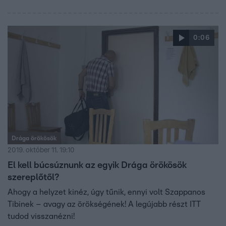
0:06
Drága örökösök
2019. október 11. 19:10
El kell búcsúznunk az egyik Drága örökösök
szereplőtől?
Ahogy a helyzet kinéz, úgy tűnik, ennyi volt Szappanos
Tibinek – avagy az örökségének! A legújabb részt ITT
tudod visszanézni!