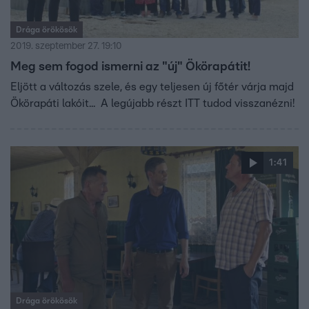
Drága örökösök
2019. szeptember 27. 19:10
Meg sem fogod ismerni az "új" Ökörapátit!
Eljött a változás szele, és egy teljesen új főtér várja majd
Ökörapáti lakóit... A legújabb részt ITT tudod visszanézni!
1:41
Drága örökösök