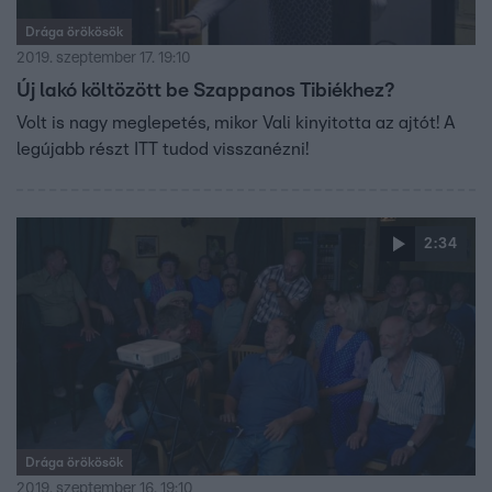
Drága örökösök
2019. szeptember 17. 19:10
Új lakó költözött be Szappanos Tibiékhez?
Volt is nagy meglepetés, mikor Vali kinyitotta az ajtót! A
legújabb részt ITT tudod visszanézni!
2:34
Drága örökösök
2019. szeptember 16. 19:10