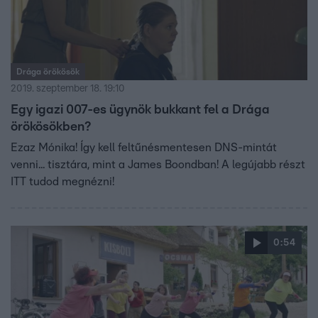
Drága örökösök
2019. szeptember 18. 19:10
Egy igazi 007-es ügynök bukkant fel a Drága
örökösökben?
Ezaz Mónika! Így kell feltűnésmentesen DNS-mintát
venni... tisztára, mint a James Boondban! A legújabb részt
ITT tudod megnézni!
0:54