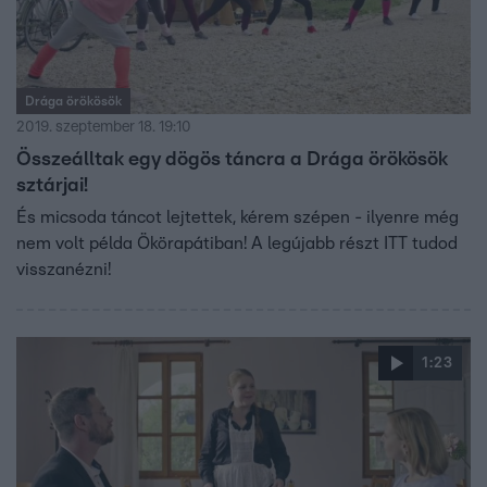
Drága örökösök
2019. szeptember 18. 19:10
Összeálltak egy dögös táncra a Drága örökösök
sztárjai!
És micsoda táncot lejtettek, kérem szépen - ilyenre még
nem volt példa Ökörapátiban! A legújabb részt ITT tudod
visszanézni!
1:23