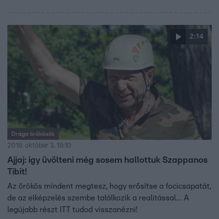
2:14
Drága örökösök
2019. október 3. 19:10
Ajjaj: így üvölteni még sosem hallottuk Szappanos
Tibit!
Az örökös mindent megtesz, hogy erősítse a focicsapatát,
de az elképzelés szembe találkozik a realitással… A
legújabb részt ITT tudod visszanézni!