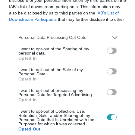
disclosure of your personal information by third parties on the
mégsem tévedett? A legújabb részt ITT tudod
IAB’s list of downstream participants. This information may
visszanézni!
also be disclosed by us to third parties on the
IAB’s List of
Downstream Participants
that may further disclose it to other
third parties.
Please note that this website/app uses one or more Google
Personal Data Processing Opt Outs
1:38
services and may gather and store information including but
not limited to your visit or usage behaviour. You may click to
I want to opt-out of the Sharing of my
personal data.
grant or deny consent to Google and its third-party tags to
Opted In
use your data for below specified purposes in below Google
consent section.
I want to opt-out of the Sale of my
Personal Data.
Opted In
I want to opt-out of processing my
Personal Data for Targeted Advertising.
Drága örökösök
Opted In
2019. szeptember 24. 19:10
I want to opt-out of Collection, Use,
Könnyekben tört ki a Drága örökösök Szlávenje:
Retention, Sale, and/or Sharing of my
Personal Data that Is Unrelated with the
nehéz volt a búcsú!
Purposes for which it was collected.
Opted Out
A sorozat egyik jelenete igen meghatóra sikerült, amit