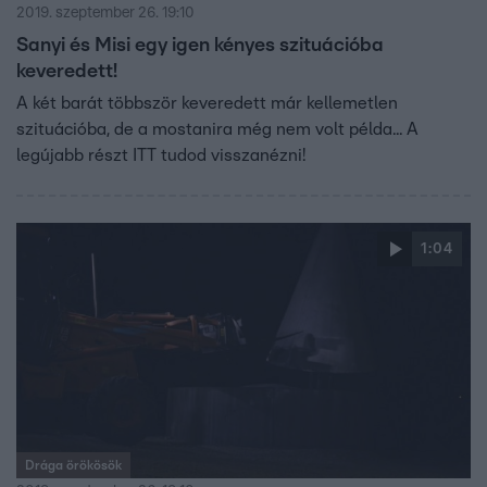
2019. szeptember 26. 19:10
Sanyi és Misi egy igen kényes szituációba
keveredett!
A két barát többször keveredett már kellemetlen
szituációba, de a mostanira még nem volt példa... A
legújabb részt ITT tudod visszanézni!
1:04
Drága örökösök