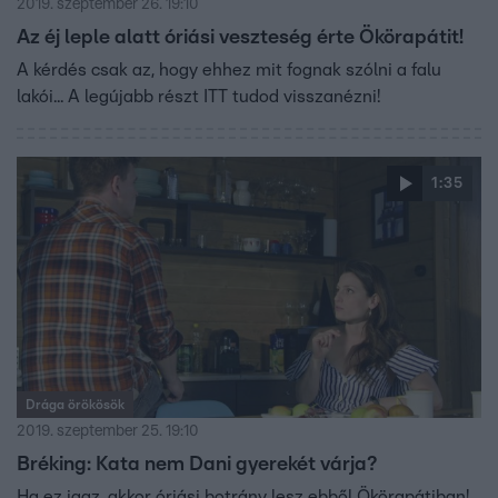
2019. szeptember 26. 19:10
Az éj leple alatt óriási veszteség érte Ökörapátit!
A kérdés csak az, hogy ehhez mit fognak szólni a falu
lakói... A legújabb részt ITT tudod visszanézni!
1:35
Drága örökösök
2019. szeptember 25. 19:10
Bréking: Kata nem Dani gyerekét várja?
Ha ez igaz, akkor óriási botrány lesz ebből Ökörapátiban!