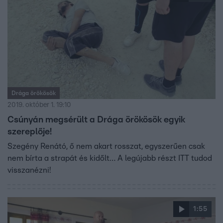
Drága örökösök
2019. október 1. 19:10
Csúnyán megsérült a Drága örökösök egyik
szereplője!
Szegény Renátó, ő nem akart rosszat, egyszerűen csak
nem bírta a strapát és kidőlt… A legújabb részt ITT tudod
visszanézni!
1:55