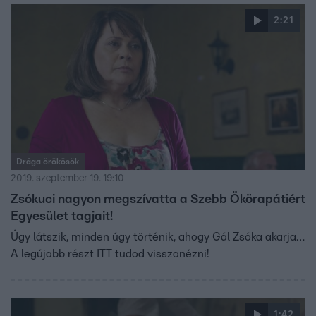
2:21
Drága örökösök
2019. szeptember 19. 19:10
Zsókuci nagyon megszívatta a Szebb Ökörapátiért
Egyesület tagjait!
Úgy látszik, minden úgy történik, ahogy Gál Zsóka akarja…
A legújabb részt ITT tudod visszanézni!
1:42