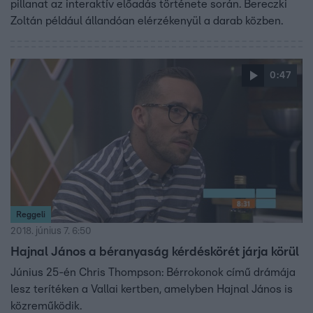
pillanat az interaktív előadás története során. Bereczki
Zoltán például állandóan elérzékenyül a darab közben.
0:47
Reggeli
2018. június 7. 6:50
Hajnal János a béranyaság kérdéskörét járja körül
Június 25-én Chris Thompson: Bérrokonok című drámája
lesz terítéken a Vallai kertben, amelyben Hajnal János is
közreműködik.