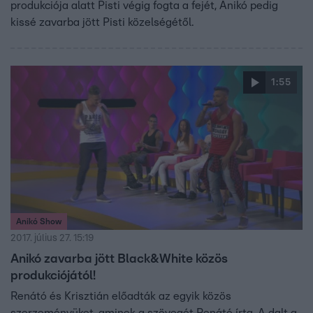
produkciója alatt Pisti végig fogta a fejét, Anikó pedig
kissé zavarba jött Pisti közelségétől.
1:55
Anikó Show
2017. július 27. 15:19
Anikó zavarba jött Black&White közös
produkciójától!
Renátó és Krisztián előadták az egyik közös
szerzeményüket, aminek a szövegét Renátó írta. A dalt a