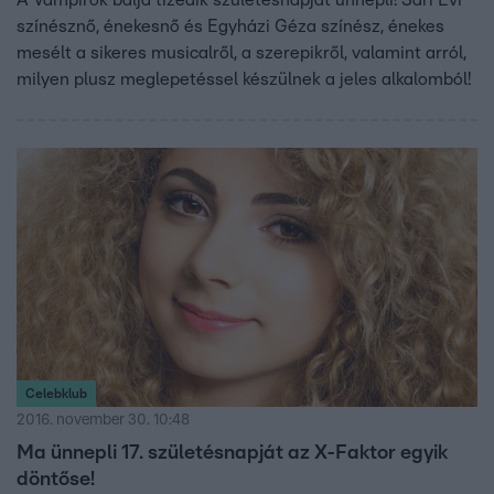
A Vámpírok bálja tizedik születésnapját ünnepli! Sári Évi
színésznő, énekesnő és Egyházi Géza színész, énekes
mesélt a sikeres musicalről, a szerepikről, valamint arról,
milyen plusz meglepetéssel készülnek a jeles alkalomból!
Celebklub
2016. november 30. 10:48
Ma ünnepli 17. születésnapját az X-Faktor egyik
döntőse!