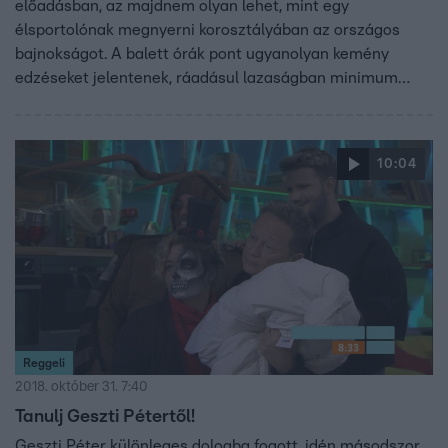
előadásban, az majdnem olyan lehet, mint egy
élsportolónak megnyerni korosztályában az országos
bajnokságot. A balett órák pont ugyanolyan kemény
edzéseket jelentenek, ráadásul lazaságban minimum
elvárás, hogy a spárgát mindenféle módon tudja valaki. A
lányok persze világhírű balerinák szeretnének lenni, a fiúk
pedig nem titkolják, hogy az előítéletekkel is meg kell
10:04
küzdeniük.
Reggeli
2018. október 31. 7:40
Tanulj Geszti Pétertől!
Geszti Péter különleges dologba fogott, idén másodszor