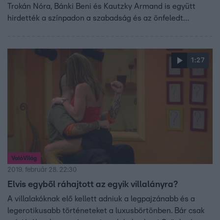
Trokán Nóra, Bánki Beni és Kautzky Armand is együtt
hirdették a színpadon a szabadság és az önfeledt
szeretet fontosságát.
1:27
ValóVilág
2019. február 28. 22:30
Elvis egyből ráhajtott az egyik villalányra?
A villalakóknak elő kellett adniuk a legpajzánabb és a
legerotikusabb történeteket a luxusbörtönben. Bár csak