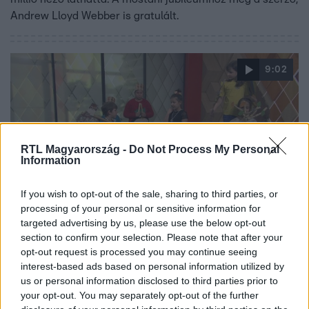
Andrew Lloyd Webber is gratulált.
9:02
RTL Magyarország -
Do Not Process My Personal
Information
If you wish to opt-out of the sale, sharing to third parties, or
processing of your personal or sensitive information for
Reggeli
targeted advertising by us, please use the below opt-out
2018. március 23. 8:08
section to confirm your selection. Please note that after your
Gyermekelőadás: Légy ökosabb!
opt-out request is processed you may continue seeing
A kerepesi Széchenyi István Általános Iskola fontosnak
interest-based ads based on personal information utilized by
us or personal information disclosed to third parties prior to
tartja a környezetvédelmet, így a jövő héten a diákok egy
your opt-out. You may separately opt-out of the further
előadássorozatba kezdenek diáktársaiknak, hogy ezzel