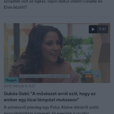
színjáték volt az egész, vajon alakul valami Csöpke és
Elvis között?
7:31
Reggeli
2019. február 6. 8:27
Gubás Gabi: "A művészet arról szól, hogy az
ember egy kicsi lámpást mutasson"
A színésznő jelenleg egy Polcz Alaine életéről szóló
monodrámában szerepel, és szerinte a pozitív