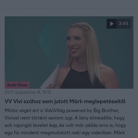
Eszenyi Enikő technikailag egy ultramodern előadást
hozott létre.
3:45
Anikó Show
2017. augusztus 14. 15:12
VV Vivi szóhoz sem jutott Márk meglepetéseitől
Mióta véget ért a ValóVilág powered by Big Brother,
Vivivel nem történt semmi izgi. A lány elmesélte, hogy
sok rajongói levelet kap, és volt már példa arra is, hogy
egy fiú mindent megmutatott neki egy videóban. Márk