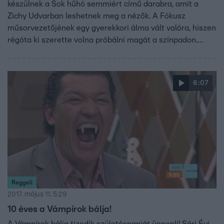
készülnek a Sok hűhó semmiért című darabra, amit a
Zichy Udvarban leshetnek meg a nézők. A Fókusz
műsorvezetőjének egy gyerekkori álma vált valóra, hiszen
régóta ki szerette volna próbálni magát a színpadon.
Józan Laci Los Angeles-i nyaralásáról mesélt, és az is
kiderült, hogyan lépett félre Puskás Peti kedvese.
6:07
Reggeli
2017. május 11. 5:29
10 éves a Vámpírok bálja!