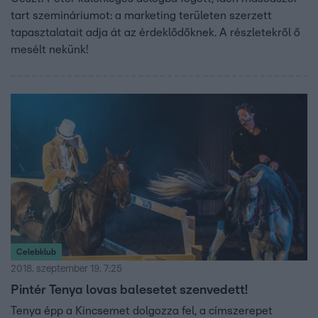
tart szemináriumot: a marketing területen szerzett
tapasztalatait adja át az érdeklődőknek. A részletekről ő
mesélt nekünk!
Celebklub
2018. szeptember 19. 7:25
Pintér Tenya lovas balesetet szenvedett!
Tenya épp a Kincsemet dolgozza fel, a címszerepet