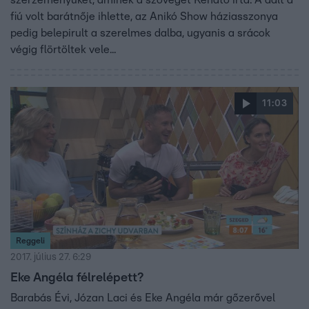
fiú volt barátnője ihlette, az Anikó Show háziasszonya
pedig belepirult a szerelmes dalba, ugyanis a srácok
végig flörtöltek vele...
11:03
Reggeli
2017. július 27. 6:29
Eke Angéla félrelépett?
Barabás Évi, Józan Laci és Eke Angéla már gőzerővel