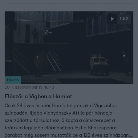
1:52
Híradó
2017. szeptember 19. 16:43
Először a Vígben a Hamlet
Csak 24 éves és már Hamletet játszik a Vígszínház
színpadán. Ifjabb Vidnyánszky Attila pár hónapja
szerződött a társulathoz, ő kapta a címszerepet a
teátrum legújabb előadásában. Ezt a Shakespeare
darabot még sosem mutatták be a 122 éves színházban,