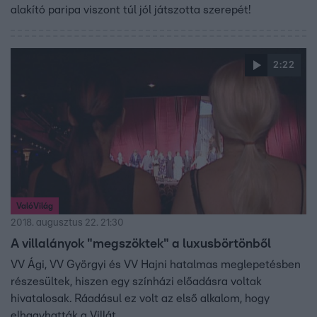
alakító paripa viszont túl jól játszotta szerepét!
2:22
ValóVilág
2018. augusztus 22. 21:30
A villalányok "megszöktek" a luxusbörtönből
VV Ági, VV Györgyi és VV Hajni hatalmas meglepetésben
részesültek, hiszen egy színházi előadásra voltak
hivatalosak. Ráadásul ez volt az első alkalom, hogy
elhagyhatták a Villát.