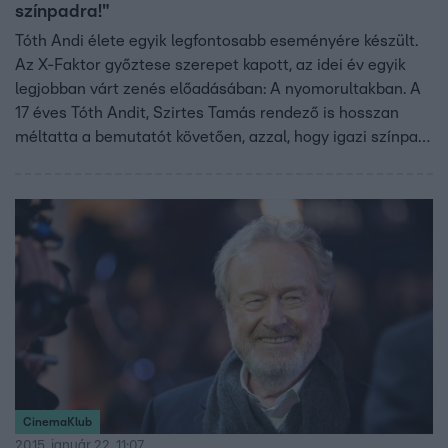
színpadra!"
Tóth Andi élete egyik legfontosabb eseményére készült.
Az X-Faktor győztese szerepet kapott, az idei év egyik
legjobban várt zenés előadásában: A nyomorultakban. A
17 éves Tóth Andit, Szirtes Tamás rendező is hosszan
méltatta a bemutatót követően, azzal, hogy igazi színpadi
őstehetség. Andi nagyon boldog, hogy szerepelhet a
darabban, mert a színházzal, ahogy mondja egy új
családja lett.
CinemaKlub
2015. január 22. 11:07