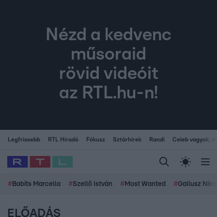
Nézd a kedvenc
műsoraid
rövid videóit
az RTL.hu-n!
Legfrissebb
RTL Híradó
Fókusz
Sztárhírek
Randi
Celeb vagyok, me
#
Babits Marcella
#
Szellő István
#
Most Wanted
#
Gallusz Niko
ELŐADÁS