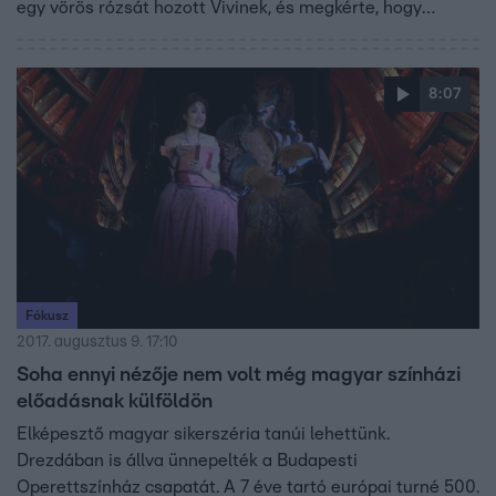
egy vörös rózsát hozott Vivinek, és megkérte, hogy
dedikálja a vonatjegyét. Ezen kívül a fiú egy dallal is
készült kedvencének, Vivi pedig totál zavarba jött Márk
előadásától.
8:07
Fókusz
2017. augusztus 9. 17:10
Soha ennyi nézője nem volt még magyar színházi
előadásnak külföldön
Elképesztő magyar sikerszéria tanúi lehettünk.
Drezdában is állva ünnepelték a Budapesti
Operettszínház csapatát. A 7 éve tartó európai turné 500.