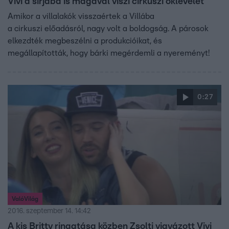
Vivi a sírjába is magával viszi cirkuszi oklevelét
Amikor a villalakók visszaértek a Villába
a cirkuszi előadásról, nagy volt a boldogság. A párosok
elkezdték megbeszélni a produkcióikat, és
megállapították, hogy bárki megérdemli a nyereményt!
0:27
ValóVilág
2016. szeptember 14. 14:42
A kis Britty ringatása közben Zsolti vigyázott Vivi