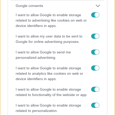
Google consents
feltűnnek a színpadon.
I want to allow Google to enable storage
related to advertising like cookies on web or
device identifiers in apps.
10:47
I want to allow my user data to be sent to
Google for online advertising purposes.
I want to allow Google to send me
personalized advertising.
I want to allow Google to enable storage
related to analytics like cookies on web or
device identifiers in apps.
Reggeli
2017. december 14. 7:45
I want to allow Google to enable storage
December végén jön az Álomutazó!
related to functionality of the website or app.
Hamarosan debütál a Játékkészítő alkotóinak új
I want to allow Google to enable storage
szuperprodukciója, az Álomutazó, amiben igazi
related to personalization.
sztárparádé várható. Rippel Feri és Illés Gabriella avatták