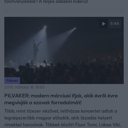
tanítványaikkal? A teljes adásból kiderül!
5:44
Fókusz
2019. március 18. 18:50
PILVAKER: modern márciusi ifjak, akik évről évre
megvívják a szavak forradalmát!
Több, mint tízezer nézővel, teltházas koncertet adtak a
legnépszerűbb magyar előadók, akik lázadás helyett
rímekkel harcolnak. Többek között Fluor Tomi, Lábas Viki,