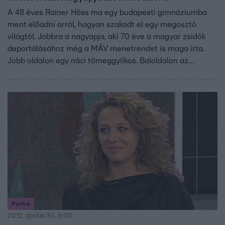
A 48 éves Rainer Höss ma egy budapesti gimnáziumba
ment előadni arról, hogyan szakadt el egy megosztó
világtól. Jobbra a nagyapja, aki 70 éve a magyar zsidók
deportálásához még a MÁV menetrendet is maga írta.
Jobb oldalon egy náci tömeggyilkos. Baloldalon az
unokája, a nácikat szívből gyűlölő aktivista.
Portré
2012. április 30. 5:00