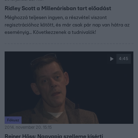
Ridley Scott a Millenárisban tart előadást
Méghozzá teljesen ingyen, a részvétel viszont
regisztrációhoz kötött, és már csak pár nap van hátra az
eseményig... Következzenek a tudnivalók!
4:45
Fókusz
2014. november 20. 15:15
Reiner Höss: Nagyapja szelleme kísérti