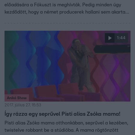
előadására a Fókuszt is meghívták. Pedig minden úgy
kezdődött, hogy a német producerek hallani sem akartak
róla, hogy a magyarok játsszák a szerepeket. Polyák Lilla
és Homonnay Zsolt házassága időközben szétesett, most
azt is láttuk hogyan lépnek együtt színpadra kisebbik
1:44
fiúkkal úgy, hogy Lilla új párja szinte soha nem engedi el
szerelme kezét. A teljes adást itt nézheti meg!
Anikó Show
2017. július 27. 15:53
Így rázza egy seprűvel Pisti alias Zsóka mama!
Pisti alias Zsóka mama otthonkában, seprűvel a kezében,
twistelve robbant be a stúdióba. A mama rögtönzött