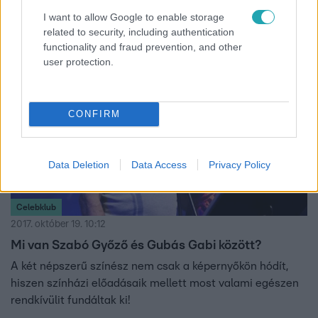
be a nézőket az előadás kulisszatitkaiba.
I want to allow Google to enable storage
related to security, including authentication
functionality and fraud prevention, and other
user protection.
CONFIRM
Data Deletion
Data Access
Privacy Policy
Celebklub
2017. október 19. 10:12
Mi van Szabó Győző és Gubás Gabi között?
A két népszerű színész nem csak a képernyőkön hódít,
hiszen színházi előadásaik mellett most valami egészen
rendkívülit fundáltak ki!