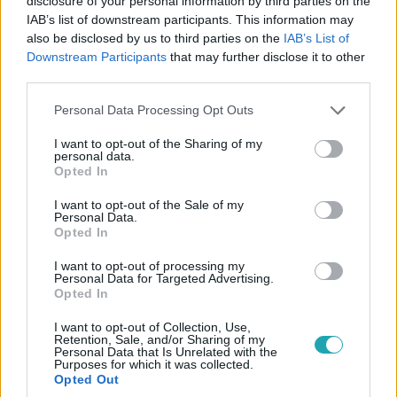
disclosure of your personal information by third parties on the
ösztönözzenek mindenkit a szelektív hulladékgyűjtés
IAB’s list of downstream participants. This information may
fontosságára.
also be disclosed by us to third parties on the
IAB’s List of
Downstream Participants
that may further disclose it to other
third parties.
Please note that this website/app uses one or more Google
Personal Data Processing Opt Outs
services and may gather and store information including but
not limited to your visit or usage behaviour. You may click to
I want to opt-out of the Sharing of my
personal data.
grant or deny consent to Google and its third-party tags to
Opted In
use your data for below specified purposes in below Google
consent section.
I want to opt-out of the Sale of my
Personal Data.
Opted In
I want to opt-out of processing my
Personal Data for Targeted Advertising.
Celebklub
Opted In
2018. január 22. 12:54
I want to opt-out of Collection, Use,
Mi Solti Ádám szíve csücske?
Retention, Sale, and/or Sharing of my
Personal Data that Is Unrelated with the
A Les Misérables - A nyomorultak musical kerek századik
Purposes for which it was collected.
előadását ünnepelte! A Barátok közt színésze is játszik a
Opted Out
darabban, ráadásul egykori X-Faktor versenyzők is