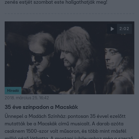
zenés estjét szombat este hallgathatják meg!
2:02
Híradó
2018. március 25. 16:42
35 éve színpadon a Macskák
Ünnepel a Madách Színház: pontosan 35 évvel ezelőtt
mutatták be a Macskák című musicalt. A darab azóta
csaknem 1500-szor volt műsoron, és több mint másfél
millió néző láthatta. A mostani jubileumhoz még a szerző,