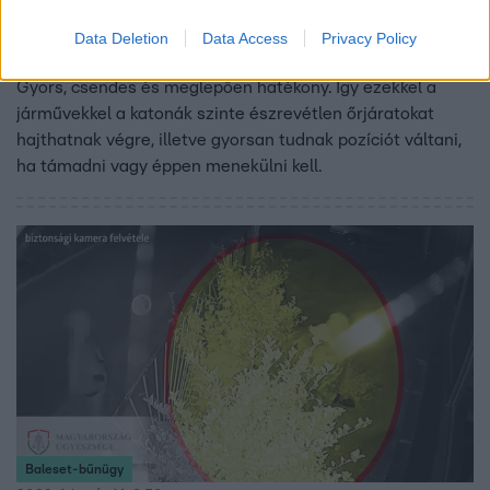
Új ukrán csodafegyver: elektromos kerékpárra
Data Deletion
Data Access
Privacy Policy
szerelt tankelhárító rakéta
Gyors, csendes és meglepően hatékony. Így ezekkel a
járművekkel a katonák szinte észrevétlen őrjáratokat
hajthatnak végre, illetve gyorsan tudnak pozíciót váltani,
ha támadni vagy éppen menekülni kell.
Baleset-bűnügy