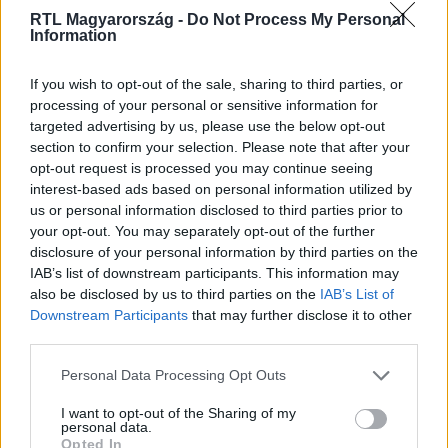
RTL Magyarország -
Do Not Process My Personal
Information
If you wish to opt-out of the sale, sharing to third parties, or
Baleset-bűnügy
processing of your personal or sensitive information for
2023. március 27. 16:32
targeted advertising by us, please use the below opt-out
section to confirm your selection. Please note that after your
Elektromos rolleres vágódott elektromos
opt-out request is processed you may continue seeing
biciklisbe a balatoni bringaúton
interest-based ads based on personal information utilized by
Balatonfüred felől Csopak irányába száguldott rollerén
us or personal information disclosed to third parties prior to
your opt-out. You may separately opt-out of the further
egy budapesti férfi, aki elvétette a kanyart, és
disclosure of your personal information by third parties on the
összeütközött a szemből érkező biciklissel.
IAB’s list of downstream participants. This information may
also be disclosed by us to third parties on the
IAB’s List of
Downstream Participants
that may further disclose it to other
third parties.
Please note that this website/app uses one or more Google
Personal Data Processing Opt Outs
services and may gather and store information including but
not limited to your visit or usage behaviour. You may click to
I want to opt-out of the Sharing of my
personal data.
grant or deny consent to Google and its third-party tags to
Opted In