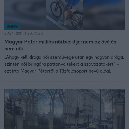
Belföld
2024. április 23. 15:25
Magyar Péter milliós női biciklije: nem az övé és
nem női
„Ahogy kell, drága női szemüvege után egy nagyon drága,
szintén női bringára pattanva tekert a szavazatokért” –
ezt írta Magyar Péterről a Tűzfalcsoport nevű oldal.