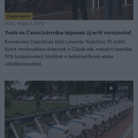
Cápák között
2020. május 4. 20:12
Yoshi és Csani bármibe képesek új erőt varázsolni!
Komáromy Csanád és Kaló Levente Yoshihiro 10 millió
forint reményében érkeztek a Cápák elé, melyért cserébe
10% tulajdonrészt kínáltak a befektetőknek ebike
vállalkozásukból.
2:05