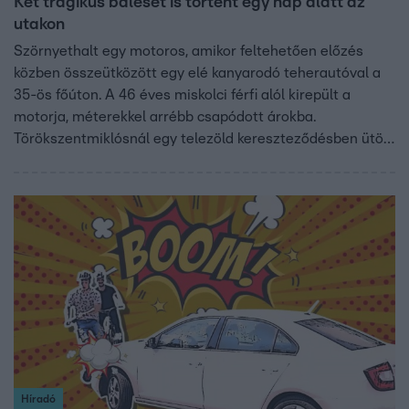
Két tragikus baleset is történt egy nap alatt az
utakon
Szörnyethalt egy motoros, amikor feltehetően előzés
közben összeütközött egy elé kanyarodó teherautóval a
35-ös főúton. A 46 éves miskolci férfi alól kirepült a
motorja, méterekkel arrébb csapódott árokba.
Törökszentmiklósnál egy telezöld kereszteződésben ütött
el egy elektromos biciklist egy kamion. A középkorú nő
életét sem lehetett már megmenteni.
Híradó