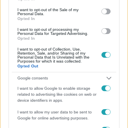
use your data for below specified purposes in below Google
consent section.
I want to opt-out of the Sale of my
Personal Data.
Opted In
Külföld
I want to opt-out of processing my
2023. március 7. 13:36
Personal Data for Targeted Advertising.
Opted In
Videó: felrobbant egy elektromos bicikli
akkumulátora, a teljes épület leégett
I want to opt-out of Collection, Use,
Retention, Sale, and/or Sharing of my
Egyre több tüzet okoznak az efféle járművek.
Personal Data that Is Unrelated with the
Purposes for which it was collected.
Opted Out
Google consents
I want to allow Google to enable storage
related to advertising like cookies on web or
device identifiers in apps.
I want to allow my user data to be sent to
Google for online advertising purposes.