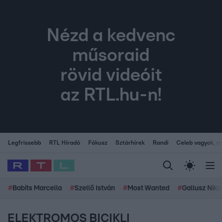
Nézd a kedvenc
műsoraid
rövid videóit
az RTL.hu-n!
Legfrissebb
RTL Híradó
Fókusz
Sztárhírek
Randi
Celeb vagyok, me
#
Babits Marcella
#
Szellő István
#
Most Wanted
#
Gallusz Niko
ELEKTROMOS BICIKLI