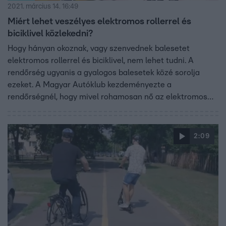
2021. március 14. 16:49
Miért lehet veszélyes elektromos rollerrel és
biciklivel közlekedni?
Hogy hányan okoznak, vagy szenvednek balesetet
elektromos rollerrel és biciklivel, nem lehet tudni. A
rendőrség ugyanis a gyalogos balesetek közé sorolja
ezeket. A Magyar Autóklub kezdeményezte a
rendőrségnél, hogy mivel rohamosan nő az elektromos
eszközök a száma az utakon, mielőbb szabályozzák a
használatukat.
2:09