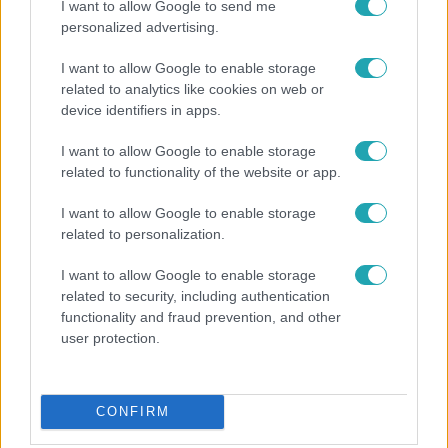
I want to allow Google to send me
personalized advertising.
Belföld
2022. június 21. 10:11
I want to allow Google to enable storage
Hamarosan módosulhat a KRESZ
related to analytics like cookies on web or
device identifiers in apps.
A változások várhatóan az új közlekedési eszközöket és a
vasúti átjárókat érintik majd.
I want to allow Google to enable storage
related to functionality of the website or app.
I want to allow Google to enable storage
related to personalization.
I want to allow Google to enable storage
related to security, including authentication
functionality and fraud prevention, and other
user protection.
CONFIRM
Külföld
2022. május 26. 16:12