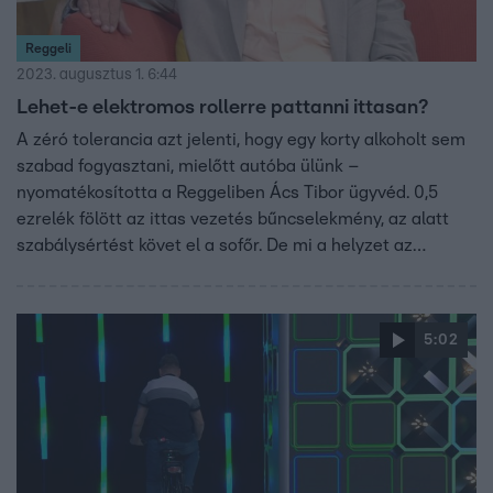
Reggeli
2023. augusztus 1. 6:44
Lehet-e elektromos rollerre pattanni ittasan?
A zéró tolerancia azt jelenti, hogy egy korty alkoholt sem
szabad fogyasztani, mielőtt autóba ülünk –
nyomatékosította a Reggeliben Ács Tibor ügyvéd. 0,5
ezrelék fölött az ittas vezetés bűncselekmény, az alatt
szabálysértést követ el a sofőr. De mi a helyzet az
úttesten előforduló többi járművel? Ács Tibor azt mondta:
a Kúria döntése szerint az elektromos jármű – így az
elektromos roller vagy bicikli – is gépjárműnek minősül,
5:02
tehát ezekkel is el lehet követni az ittas vezetést.