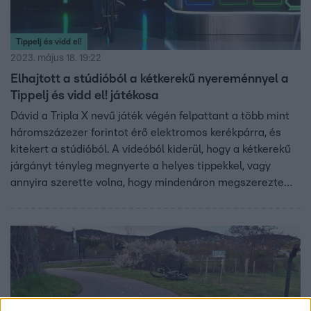
Tippelj és vidd el!
2023. május 18. 19:22
Elhajtott a stúdióból a kétkerekű nyereménnyel a
Tippelj és vidd el! játékosa
Dávid a Tripla X nevű játék végén felpattant a több mint
háromszázezer forintot érő elektromos kerékpárra, és
kitekert a stúdióból. A videóból kiderül, hogy a kétkerekű
járgányt tényleg megnyerte a helyes tippekkel, vagy
annyira szerette volna, hogy mindenáron megszerezte
Istenes Bencétől.