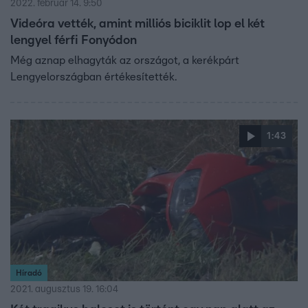
2022. február 14. 9:50
Videóra vették, amint milliós biciklit lop el két
lengyel férfi Fonyódon
Még aznap elhagyták az országot, a kerékpárt
Lengyelországban értékesítették.
1:43
Híradó
2021. augusztus 19. 16:04