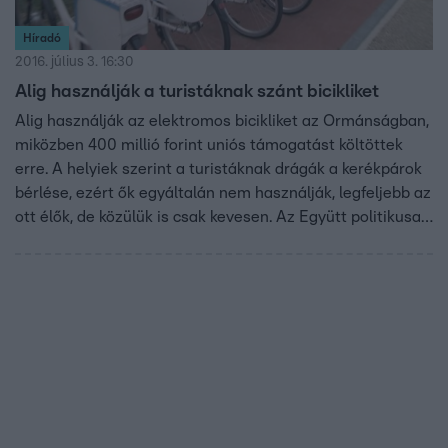
Híradó
2016. július 3. 16:30
Alig használják a turistáknak szánt bicikliket
Alig használják az elektromos bicikliket az Ormánságban,
miközben 400 millió forint uniós támogatást költöttek
erre. A helyiek szerint a turistáknak drágák a kerékpárok
bérlése, ezért ők egyáltalán nem használják, legfeljebb az
ott élők, de közülük is csak kevesen. Az Együtt politikusa
szerint az ormánsági program a fejlesztéspolitika csődjét
mutatja. A fejlesztés felelőse nem reagált.