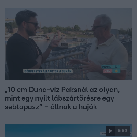
„10 cm Duna-víz Paksnál az olyan,
mint egy nyílt lábszártörésre egy
sebtapasz” – állnak a hajók
5:59