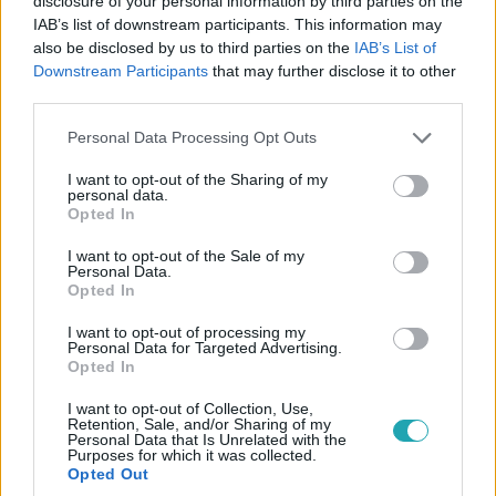
disclosure of your personal information by third parties on the
IAB’s list of downstream participants. This information may
also be disclosed by us to third parties on the
IAB’s List of
Downstream Participants
that may further disclose it to other
third parties.
Fókusz
Please note that this website/app uses one or more Google
Personal Data Processing Opt Outs
services and may gather and store information including but
2026. július 29. 5:30
not limited to your visit or usage behaviour. You may click to
I want to opt-out of the Sharing of my
Történelmi mélypontra süllyedt a Velencei-tó,
personal data.
grant or deny consent to Google and its third-party tags to
Opted In
bezártak több gárdonyi strandot
use your data for below specified purposes in below Google
Történelmi mélyponton a Velencei-tó és a Duna vízállása,
consent section.
I want to opt-out of the Sale of my
Personal Data.
miközben a Balatonnál is többszáz métert kell gyalogolni
Opted In
a sekély vízben.
I want to opt-out of processing my
Personal Data for Targeted Advertising.
Opted In
2:08
I want to opt-out of Collection, Use,
Retention, Sale, and/or Sharing of my
Personal Data that Is Unrelated with the
Purposes for which it was collected.
Opted Out