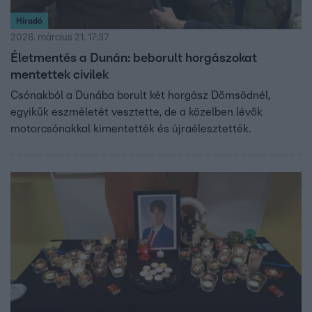
Híradó
2026. március 21. 17:37
Életmentés a Dunán: beborult horgászokat
mentettek civilek
Csónakból a Dunába borult két horgász Dömsödnél,
egyikük eszméletét vesztette, de a közelben lévők
motorcsónakkal kimentették és újraélesztették.