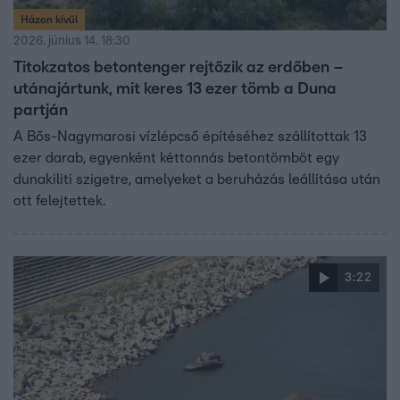
Házon kívül
2026. június 14. 18:30
Titokzatos betontenger rejtőzik az erdőben –
utánajártunk, mit keres 13 ezer tömb a Duna
partján
A Bős-Nagymarosi vízlépcső építéséhez szállítottak 13
ezer darab, egyenként kéttonnás betontömböt egy
dunakiliti szigetre, amelyeket a beruházás leállítása után
ott felejtettek.
3:22