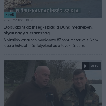
Híradó
2026. május 3. 16:34
Előbukkant az Ínség-szikla a Duna medrében,
olyan nagy a szárazság
A vízállás vasárnap mindössze 87 centiméter volt. Nem
jobb a helyzet más folyóknál és a tavaknál sem.
2:40