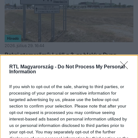
Híradó
2026. július 29. 16:44
Paksi atomerőmű: Leáll a 3-as blokk a Duna
alacsony vízállása miatt – Áramimport jöhet?
RTL Magyarország -
Do Not Process My Personal
Information
A Duna rekordalacsony vízállása miatt leállították a paksi
atomerőmű 3-as blokkját. A szakértő szerint az áram ára
jelentősen emelkedhet.
If you wish to opt-out of the sale, sharing to third parties, or
processing of your personal or sensitive information for
targeted advertising by us, please use the below opt-out
section to confirm your selection. Please note that after your
opt-out request is processed you may continue seeing
5:11
interest-based ads based on personal information utilized by
us or personal information disclosed to third parties prior to
your opt-out. You may separately opt-out of the further