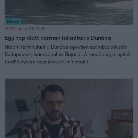
Híradó
2026. június 28. 16:35
Egy nap alatt hárman fulladtak a Dunába
Három férfi fulladt a Dunába egyetlen szombat délután
Budapesten, Iváncsánál és Bajánál. A rendőrség a kijelölt
fürdőhelyekre figyelmeztet mindenkit.