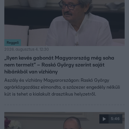
Reggeli
2026. augusztus 4. 12:30
„Ilyen kevés gabonát Magyarország még soha
nem termelt” – Raskó György szerint saját
hibánkból van vízhiány
Aszály és vízhiány Magyarországon: Raskó György
agrárközgazdász elmondta, a százezer engedély nélküli
kút is tehet a kialakult drasztikus helyzetről.
5:46