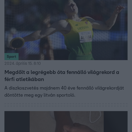
Sport
2024. április 15. 8:10
Megdőlt a legrégebb óta fennálló világrekord a
férfi atletikában
A diszkoszvetés majdnem 40 éve fennálló világrekordját
döntötte meg egy litván sportoló.