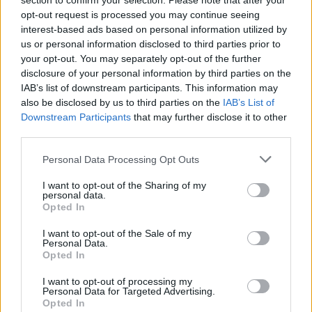
section to confirm your selection. Please note that after your
opt-out request is processed you may continue seeing
interest-based ads based on personal information utilized by
us or personal information disclosed to third parties prior to
your opt-out. You may separately opt-out of the further
disclosure of your personal information by third parties on the
IAB’s list of downstream participants. This information may
also be disclosed by us to third parties on the
IAB’s List of
Downstream Participants
that may further disclose it to other
third parties.
Fókusz
2022. április 22. 17:05
Please note that this website/app uses one or more Google
Personal Data Processing Opt Outs
services and may gather and store information including but
„Úgy voltam, hogy vagy sikerül, vagy nem” –
not limited to your visit or usage behaviour. You may click to
I want to opt-out of the Sharing of my
először mesélt a szívátültetéséről Fazekas Róbert
personal data.
grant or deny consent to Google and its third-party tags to
diszkoszvető
Opted In
use your data for below specified purposes in below Google
A sportolónál veleszületett szívrendellenességet
consent section.
I want to opt-out of the Sale of my
diagnosztizáltak, és egy német férfi szerve mentette meg
Personal Data.
Opted In
az életét.
I want to opt-out of processing my
Personal Data for Targeted Advertising.
Opted In