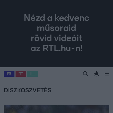
Nézd a kedvenc
műsoraid
rövid videóit
az RTL.hu-n!
Legfrissebb
RTL Híradó
Fókusz
Sztárhírek
Randi
Celeb vagyok, me
#
Babits Marcella
#
Szellő István
#
Most Wanted
#
Gallusz Niko
DISZKOSZVETÉS