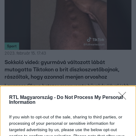
Sport
2023. február 15. 17:43
Sokkoló videó: gyurmává változott lábát
mutogatta Tiktokon a brit diszkoszvetőbajnok,
rászóltak, hogy azonnal menjen orvoshoz
Lawrence Okoye hatszor megnyomta hüvelykujjával jobb
lábszárát, mire hat kerek bemélyedés keletkezett a
RTL Magyarország -
Do Not Process My Personal
sípcsontja fölött a bőrén. A bizarr tünetek miatt végül
Information
orvoshoz fordult, és milyen jól tette.
If you wish to opt-out of the sale, sharing to third parties, or
processing of your personal or sensitive information for
targeted advertising by us, please use the below opt-out
5:08