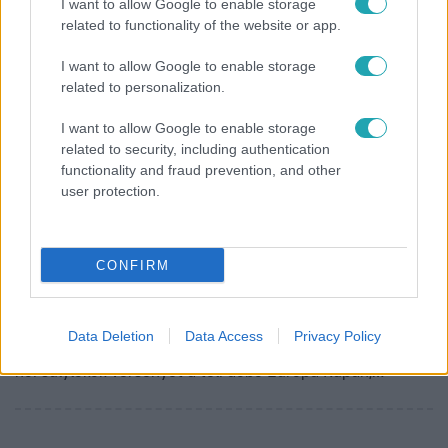
I want to allow Google to enable storage
related to functionality of the website or app.
I want to allow Google to enable storage
related to personalization.
I want to allow Google to enable storage
related to security, including authentication
functionality and fraud prevention, and other
Reggeli
user protection.
2018. március 13. 7:17
Márton Anita Magyarország első vb aranyérmét
szerezte atlétikában
CONFIRM
Gyönyörű eredményt ért el hazánk súlylökő, diszkoszvető
büszkesége a birminghami fedett pályás
világbajnokságon, ráadásul országos csúccsal. A vb cím
Data Deletion
Data Access
Privacy Policy
után újabb arannyal gazdagodott hétvégén: megnyerte a
női súlylökők versenyét a téli dobó Európa Kupán,
Portugáliában. Diszkoszvetésben pedig ötötdök helyen
végzett. Gratulálunk!