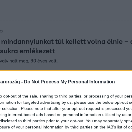
12
 mindannyiunkat túl kellett volna élnie 
rsukra emlékezett
valy halt meg, 60 éves volt.
arország -
Do Not Process My Personal Information
:26
to opt-out of the sale, sharing to third parties, or processing of your per
csak egy van, nem fogjuk őt pótolni a sz
formation for targeted advertising by us, please use the below opt-out s
uk elvesztéséről a Depeche Mode énekes
r selection. Please note that after your opt-out request is processed y
eing interest-based ads based on personal information utilized by us or
 sok dal a halálról? A jövőre Budapesten is fellépő Depeche Mo
disclosed to third parties prior to your opt-out. You may separately opt-
rsának, ha meghallgathatta volna az új albumot. Andy Fletche
losure of your personal information by third parties on the IAB’s list of