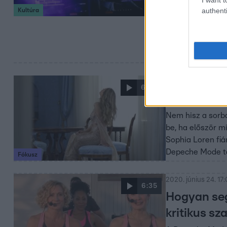
tagja
authenti
Kultúra
Az együttes
szintetizátorosa
alapítója 60 éves
2021. június 1. 17:45
6:05
Erdőhegyi 
Nem hisz a sorba
be, ha először m
Sophia Loren fiá
Depeche Mode tagj
Fókusz
2020. június 24. 17
6:35
Hogyan seg
kritikus s