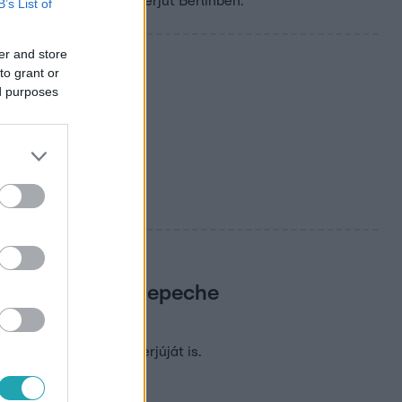
ak adott exkluzív interjút Berlinben.
B’s List of
er and store
to grant or
ed purposes
kezik vissza a Depeche
a zenész 2009-es interjúját is.