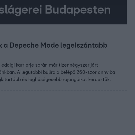
slágerei Budapesten
tak a Depeche Mode legelszántabb
ddigi karrierje során már tizennégyszer járt
ánkban. A legutóbbi bulira a belépő 260-szor annyiba
egkitartóbb és leghűségesebb rajongóikat kérdeztük.