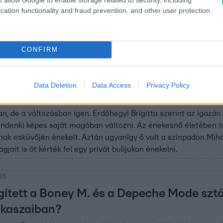
cation functionality and fraud prevention, and other user protection.
 és
 volt.
CONFIRM
Data Deletion
Data Access
Privacy Policy
Brigittának köszönhetően van már magya
n, de a változásban igen. Erdőhegyi Brigitta szerint az igazá
indenki képes saját magában változni. Az énekesnő életében tö
nak esküvőjén énekelt. Aztán ugyanígy ő volt a színpadon Mihai
ait is őt kérték fel egy privát bulijukon énekelni.
:05
ített a Boney M. és a Depeche Mode sztá
zakaszaiban?