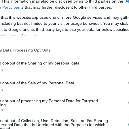
semmi nem enyhíti és nem is pótolhatja. Martin Gore a Fókuszn
. This information may also be disclosed by us to third parties on the
IA
Participants
that may further disclose it to other third parties.
 that this website/app uses one or more Google services and may gath
07
including but not limited to your visit or usage behaviour. You may click 
 to Google and its third-party tags to use your data for below specifi
mi okozta a Depeche
ogle consent section.
ntyűsének halálát
artin Gore közleményt adtak
l Data Processing Opt Outs
o opt-out of the Sharing of my personal data.
In
o opt-out of the Sale of my Personal Data.
25
In
em felejtettem el” – magyar barátja emlé
to opt-out of processing my Personal Data for Targeted
yt billentyűsére
ing.
In
 Fletcher magyar barátja mesél a világsztárról, és felidézzük 
o opt-out of Collection, Use, Retention, Sale, and/or Sharing
ersonal Data that Is Unrelated with the Purposes for which it
lected.