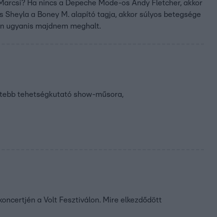
Marcsi? Ha nincs a Depeche Mode-os Andy Fletcher, akkor
s Sheyla a Boney M. alapító tagja, akkor súlyos betegsége
tán ugyanis majdnem meghalt.
ettebb tehetségkutató show-műsora,
oncertjén a Volt Fesztiválon. Mire elkezdődött