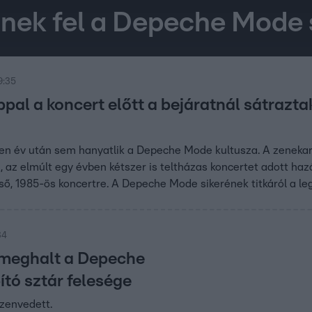
nek fel a Depeche Mode 
9:35
ppal a koncert előtt a bejáratnál sátraz
n év után sem hanyatlik a Depeche Mode kultusza. A zenekar e
az elmúlt egy évben kétszer is teltházas koncertet adott haz
első, 1985-ös koncertre. A Depeche Mode sikerének titkáról a l
34
 meghalt a Depeche
tó sztár felesége
zenvedett.