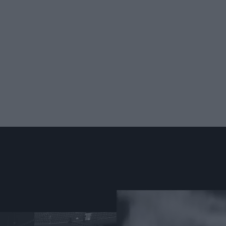
kolett
#
Időjárás
#
RTL műsor
#
Víz
#
Magyar Péter
#
Csillagjeg