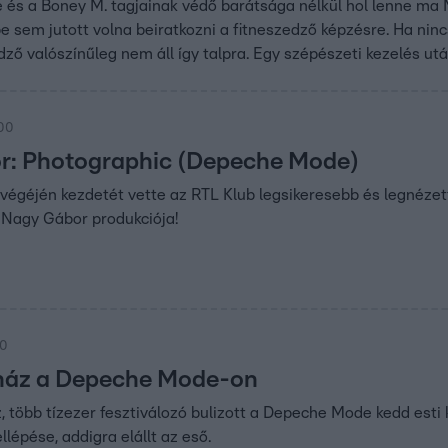
és a Boney M. tagjainak védő barátsága nélkül hol lenne ma 
 sem jutott volna beiratkozni a fitneszedző képzésre. Ha ninc
ző valószínűleg nem áll így talpra. Egy szépészeti kezelés u
:00
r: Photographic (Depeche Mode)
tvégéjén kezdetét vette az RTL Klub legsikeresebb és legnéz
 Nagy Gábor produkciója!
40
tház a Depeche Mode-on
 több tízezer fesztiválozó bulizott a Depeche Mode kedd esti k
lépése, addigra elállt az eső.