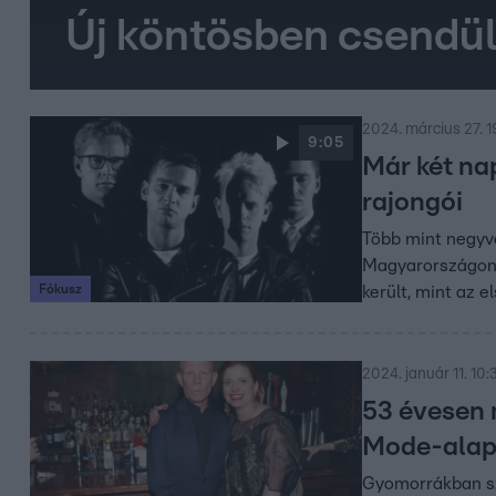
Új köntösben csendül
2024. március 27. 1
9:05
Már két na
rajongói
Több mint negyve
Magyarországon, 
Fókusz
került, mint az 
2024. január 11. 10:
53 évesen
Mode-alapí
Gyomorrákban s