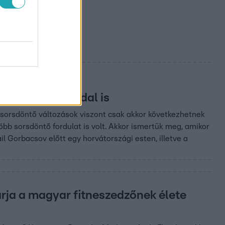
r James Bond dal is
n sorsdöntő változások viszont csak akkor következhetnek
bb sorsdöntő fordulat is volt. Akkor ismertük meg, amikor
l Gorbacsov előtt egy horvátországi esten, illetve a
rja a magyar fitneszedzőnek élete