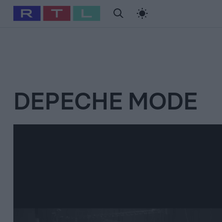
#
Babits Marcella
#
Szellő István
#
Most Wanted
#
Gallusz Ni
DEPECHE MODE