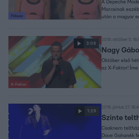
A Depeche Mode 
Marcsinak eszébe
Fókusz
után a magyar ed
2019. október 5. 18
3:06
Nagy Gábo
Október első hé
az X-Faktor! Íme
X-Faktor
2018. június 27. 16:
1:29
Szinte tel
Csaknem teltház,
Dave Gahanék fel