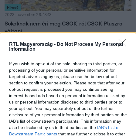
Híradó
2023. november 26. 18:13
Sokaknak nem éri meg CSOK-ról CSOK Pluszra
váltani
Alig lesz olyan, akinek megéri a régi CSOK-ról CSOK
RTL Magyarország -
Do Not Process My Personal
Pluszra váltani, ezt mondták az RTL Híradónak nyilatkozó
Information
szakértők. A két állami támogatás nem futhat együtt, így
csak az veheti igénybe az új CSOK-ot, aki a régi
If you wish to opt-out of the sale, sharing to third parties, or
szerződést lezárja, és a CSOK hitelét a
processing of your personal or sensitive information for
targeted advertising by us, please use the below opt-out
kamattámogatással együtt visszafizeti. Ráadásul a
section to confirm your selection. Please note that after your
vállalt, de meg nem született gyerekek után ilyenkor
opt-out request is processed you may continue seeing
büntetőkamatot is fizetni kell.
3:00
interest-based ads based on personal information utilized by
us or personal information disclosed to third parties prior to
your opt-out. You may separately opt-out of the further
disclosure of your personal information by third parties on the
IAB’s list of downstream participants. This information may
also be disclosed by us to third parties on the
IAB’s List of
Downstream Participants
that may further disclose it to other