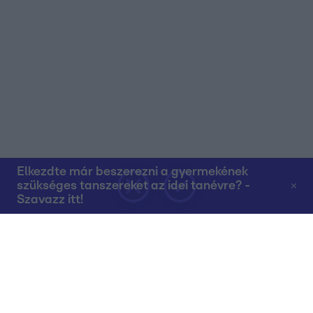
Elkezdte már beszerezni a gyermekének
szükséges tanszereket az idei tanévre? -
Szavazz itt!