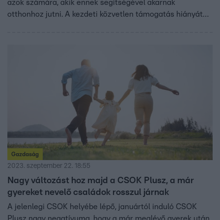
azok számára, akik ennek segítségével akarnak
otthonhoz jutni. A kezdeti közvetlen támogatás hiányát
később ellensúlyozza a nagy összegű hitelleírás a
gyermekek megszületésekor - derül ki a Bank360.hu
értékeléséből.
Gazdaság
2023. szeptember 22. 18:55
Nagy változást hoz majd a CSOK Plusz, a már
gyereket nevelő családok rosszul járnak
A jelenlegi CSOK helyébe lépő, januártól induló CSOK
Plusz nagy negatívuma, hogy a már meglévő gyerek után