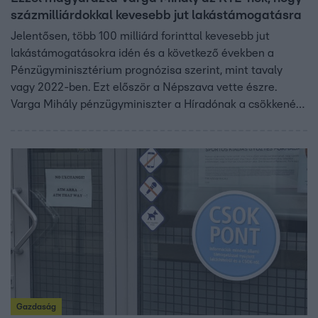
százmilliárdokkal kevesebb jut lakástámogatásra
Jelentősen, több 100 milliárd forinttal kevesebb jut
lakástámogatásokra idén és a következő években a
Pénzügyminisztérium prognózisa szerint, mint tavaly
vagy 2022-ben. Ezt először a Népszava vette észre.
Varga Mihály pénzügyminiszter a Híradónak a csökkenést
azzal magyarázta, hogy jelentősen csökkennek a
kamatok, így a költségvetésnek is kevesebbet kell majd a
meglévő hitelek kamattámogatására fordítani. A
Híradónak nyilatkozó elemzők szerint azonban az okok
közé tartozik az is, hogy a CSOK Plusz jóval kevesebb
igénylőt segíthet, mint az eddigi CSOK.
Gazdaság