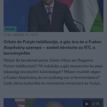
Híradó
2023. október 25. 19:33
Orbán és Putyin találkozója, a gáz ára és a Fudan
Alapítvány szerepe – ezeket kérdezte az RTL a
kormányinfón
Melyik fél kezdeményezte Orbán Viktor és Vlagyimir
Putyin találkozóját? Mi indokolja a gáz beszerzési és piaci
lakossági ára közötti különbséget? Milyen munkát végez
a Fudan Alapítvány, és mi szükség van a fenntartására?
Csák János kulturális és innovációs minisztert és Gulyás
Gergely Miniszterelnökséget vezető miniszter többek
között ezeket kérdezte a kormányinfón. Részletek a
videóban.
2:16