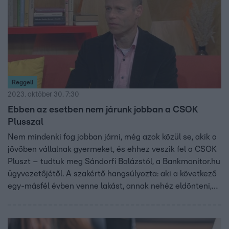
érződnek már most a CSOK Plusznak és kik
mozgathatják a piacot a következő hónapokban.
Reggeli
2023. október 30. 7:30
Ebben az esetben nem járunk jobban a CSOK
Plusszal
Nem mindenki fog jobban járni, még azok közül se, akik a
jövőben vállalnak gyermeket, és ehhez veszik fel a CSOK
Pluszt – tudtuk meg Sándorfi Balázstól, a Bankmonitor.hu
ügyvezetőjétől. A szakértő hangsúlyozta: aki a következő
egy-másfél évben venne lakást, annak nehéz eldönteni,
hogy most vágjon bele, vagy jövő január 1-től, hiszen a
részletszabályok még nem ismertek. Azt mondja, így is
van aki, az idei év feltételei mellett felvehető babaváróval