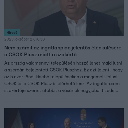
Híradó
2023. október 27. 16:53
Nem számít az ingatlanpiac jelentős élénkülésére
a CSOK Plusz miatt a szakértő
Az ország valamennyi településén hozzá lehet majd jutni
a szerdán bejelentett CSOK Pluszhoz. Ez azt jelenti, hogy
az 5 ezer főnél kisebb településeken a megemelt falusi
CSOK és a CSOK Plusz is elérhető lesz. Az ingatlan.com
szakértője szerint utóbbit a vásárlók nagyjából tizede
fogja igénybe venni, így a 2016-os, CSOK miatti
árrobbanásra nem kell számítani. A miniszterelnök az új
támogatásról azt mondta: azzal nem ösztönözni akarják a
gyerekvállalást, hanem segíteni az esetleges akadályok
elhárítását.