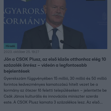
Híradó
2023. október 25. 19:27
Jön a CSOK Plusz, az első közös otthonhoz elég 10
százalék önrész – videón a legfontosabb
bejelentések
Gyerekszám függvényében 15 millió, 30 millió és 50 millió
forintos kedvezményes kamatozású hitelt vezet be a
kormány az ötezer fő feletti településeken – jelentette be
Csák János kulturális és innovációs miniszter szerda
este. A CSOK Plusz kamata 3 százalékos lesz. Az első
közös otthon esetében 10 százalékos önrész, ha nem első