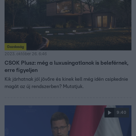
majd a kedvezményes hitel lehetőségével.
Gazdaság
2023. október 26. 6:46
CSOK Plusz: még a luxusingatlanok is beleférnek,
erre figyeljen
Kik járhatnak jól jövőre és kinek kell még idén csipkednie
magát az új rendszerben? Mutatjuk.
9:40