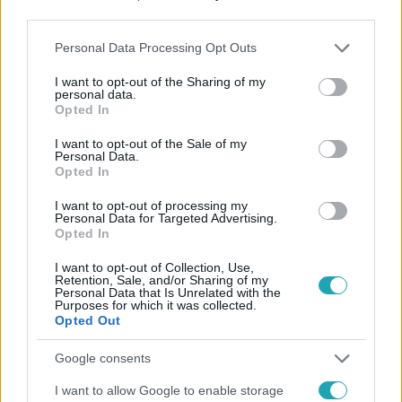
third parties.
Please note that this website/app uses one or more Google
Personal Data Processing Opt Outs
Híradó
services and may gather and store information including but
2023. november 24. 17:56
not limited to your visit or usage behaviour. You may click to
I want to opt-out of the Sharing of my
personal data.
CSOK Plusz: három százaléknál is alacsonyabb
grant or deny consent to Google and its third-party tags to
Opted In
use your data for below specified purposes in below Google
lehet a hitel kamata
consent section.
I want to opt-out of the Sale of my
Három százaléknál alacsonyabb is lehet a CSOK Plusz
Personal Data.
hitel kamata, igényléskor nem kell eladni a korábbi lakást,
Opted In
és első lakásnak számít majd az is, ha egy házaspár
I want to opt-out of processing my
tagjainak még nem volt közös otthon a nevükön. Számos
Personal Data for Targeted Advertising.
Opted In
részletet tisztáz a CSOK Plusz rendelet csütörtökön
megjelent tervezete. A társadalmi egyeztetés egy hétig
I want to opt-out of Collection, Use,
tart, a kormány honlapján december elsejéig mondhatja
Retention, Sale, and/or Sharing of my
Personal Data that Is Unrelated with the
el a véleményét bárki a tervekről.
Purposes for which it was collected.
Opted Out
Google consents
I want to allow Google to enable storage