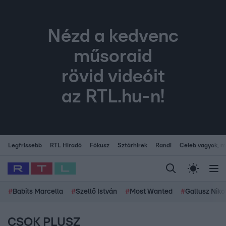
Nézd a kedvenc
műsoraid
rövid videóit
az RTL.hu-n!
Legfrissebb
RTL Híradó
Fókusz
Sztárhírek
Randi
Celeb vagyok, me
#
Babits Marcella
#
Szellő István
#
Most Wanted
#
Gallusz Niko
CSOK PLUSZ