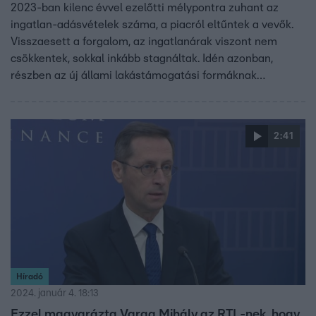
2023-ban kilenc évvel ezelőtti mélypontra zuhant az
ingatlan-adásvételek száma, a piacról eltűntek a vevők.
Visszaesett a forgalom, az ingatlanárak viszont nem
csökkentek, sokkal inkább stagnáltak. Idén azonban,
részben az új állami lakástámogatási formáknak
köszönhetően, lendületet kaphat az lakáspiac, és a
tavalyról elhalasztott 50-60 ezer ingatlan adásvétel a
következő években megjelenhet a piacon.
2:41
Híradó
2024. január 4. 18:13
Ezzel magyarázta Varga Mihály az RTL-nek, hogy