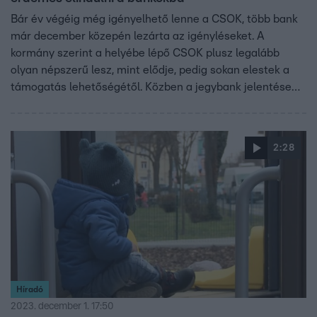
Bár év végéig még igényelhető lenne a CSOK, több bank
már december közepén lezárta az igényléseket. A
kormány szerint a helyébe lépő CSOK plusz legalább
olyan népszerű lesz, mint elődje, pedig sokan elestek a
támogatás lehetőségétől. Közben a jegybank jelentése
szerint rekordot döntött a magyarok hitelállománya
szeptemberben, sokan már a napi megélhetés
fedezésére vesznek fel kölcsönt. És a szakértők szerint
2:28
ezres nagyságrendben lehetnek olyan babaváró hitelek,
amelyeket nem tudnak törleszteni az igénylők.
Híradó
2023. december 1. 17:50