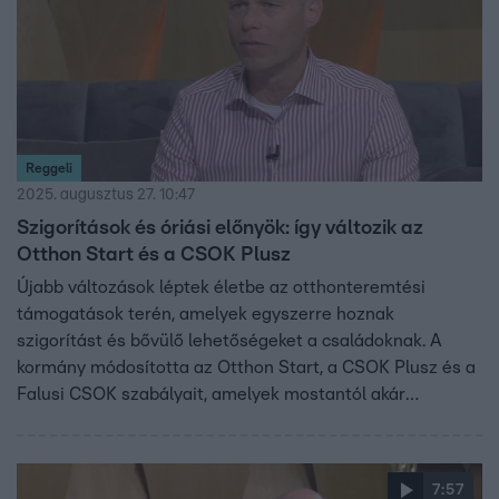
Reggeli
2025. augusztus 27. 10:47
Szigorítások és óriási előnyök: így változik az
Otthon Start és a CSOK Plusz
Újabb változások léptek életbe az otthonteremtési
támogatások terén, amelyek egyszerre hoznak
szigorítást és bővülő lehetőségeket a családoknak. A
kormány módosította az Otthon Start, a CSOK Plusz és a
Falusi CSOK szabályait, amelyek mostantól akár
kombinálhatók is. Sándorfi Balázs, a Bankmonitor
ügyvezetője szerint jelentős újítás, hogy adóstársként
már csak házastárs vagy szülő vonható be, testvér és
7:57