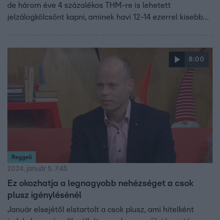
de három éve 4 százalékos THM-re is lehetett
jelzálogkölcsönt kapni, aminek havi 12-14 ezerrel kisebb
volt a törlesztőrészlete, mint a most felvehetőké. A csok
plusz hitel viszont erre is ráver néhány ezerrel forinttal –
derül ki a Bank360.hu összehasonlításából.
8:00
Reggeli
2024. január 5. 7:45
Ez okozhatja a legnagyobb nehézséget a csok
plusz igénylésénél
Január elsejétől elstartolt a csok plusz, ami hitelként