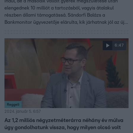
indul, de a második vállalt gyerek megszületése után
elengednek 10 milliót a tartozásból, vagyis átalakul
részben állami támogatássá. Sándorfi Balázs a
Bankmonitor ügyvezetője elárulta, kik járhatnak jól az új
konstrukcióval és mi okozhatja a házaspároknak a
legnagyobb nehézséget az új hitel igénylésénél.
6:47
Reggeli
2024. január 5. 6:57
Az 1,2 milliós négyzetméterárra néhány év múlva
úgy gondolhatunk vissza, hogy milyen olcsó volt