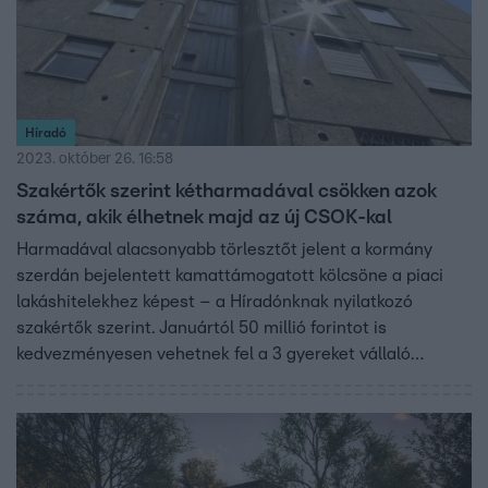
Híradó
2023. október 26. 16:58
Szakértők szerint kétharmadával csökken azok
száma, akik élhetnek majd az új CSOK-kal
Harmadával alacsonyabb törlesztőt jelent a kormány
szerdán bejelentett kamattámogatott kölcsöne a piaci
lakáshitelekhez képest – a Híradónknak nyilatkozó
szakértők szerint. Januártól 50 millió forintot is
kedvezményesen vehetnek fel a 3 gyereket vállaló
házaspárok, amiből 20 milliós tartozást engedhet el az
állam. Egy ilyen hitelhez viszont legalább nettó félmilliós
jövedelmet kell igazolnia egy családnak a Bankmonitor
szerint. A Portfólió úgy számol, a megszűnő CSOK-hoz
képest kétharmadával csökken azok száma, akik élhetnek