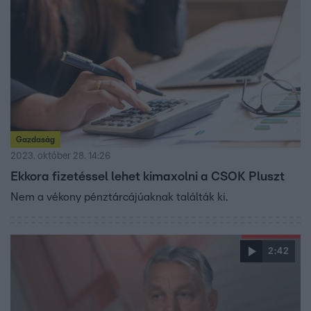
és CSOK-kal jobban jár, mint a jövő évtől igényelhető új
konstrukcióval. Még több részletért kattintson a videóra!
Gazdaság
2023. október 28. 14:26
Ekkora fizetéssel lehet kimaxolni a CSOK Pluszt
Nem a vékony pénztárcájúaknak találták ki.
2:42