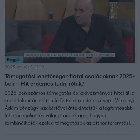
élettárs nem. Emellett a CSOK Plusz felső határa 100
millió forintra emelkedett, igazodva az Otthon Start
keretéhez.
Reggeli
2025. január 8. 12:19
Támogatási lehetőségek fiatal családoknak 2025-
ben – Mit érdemes tudni róluk?
2025-ben számos támogatás és kedvezményes hitel áll a
családalapítás előtt álló fiatalok rendelkezésére. Várkonyi
Ádám pénzügyi szakértővel áttekintettük a legfontosabb
lehetőségeket, és választ adunk arra, hogyan
kombinálhatók ezek a támogatások az otthonteremtési
célok érdekében.