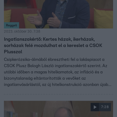
Reggeli
2023. október 30. 7:38
Ingatlanszakértő: Kertes házak, ikerházak,
sorházak felé mozdulhat el a kereslet a CSOK
Plusszal
Csipkerózsika-álmából ébresztheti fel a lakáspiacot a
CSOK Plusz Balogh László ingatlanszakértő szerint. Az
utóbbi időben a magas hitelkamatok, az infláció és a
bizonytalanság eltántorították a vevőket az
ingatlanvásárlástól, az új hitelkonstrukció azonban újabb
lökést adhat az ingatlanpiacnak. A CSOK Pluszra ugyan
kevesebben jogosultak, a felvehető támogatások összege
viszont magasabb, ráadásul úgy tűnik, nincs megszabva,
7:28
hogy használt vagy új lakás vásárlására fordítjuk az
összeget. Balogh László arról is beszélt, milyen hatásai