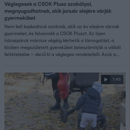
Véglegesek a CSOK Plusz szabályai,
megnyugodhatnak, akik január elejére várják
gyermeküket
Nem kell kapkodniuk azoknak, akik az év elejére várnak
gyermeket, és felvennék a CSOK Pluszt. Az ilyen
házaspárok március végéig kérhetik a támogatást, a
közben megszületett gyereküket beleszámítják a vállalt
feltételekbe – derül ki a végleges rendeletből. Azok a
párok viszont rosszul járnak, amelyek időközben elválnak.
1:45