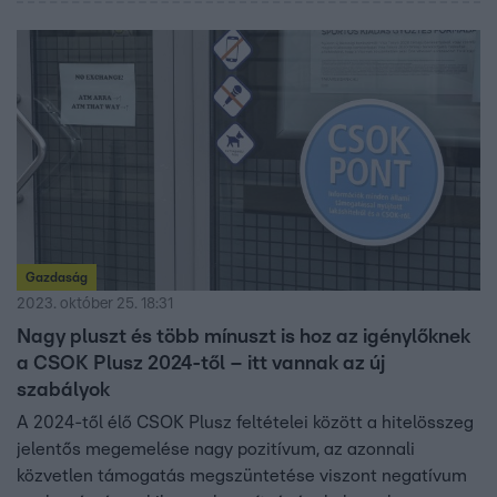
otthonról van szó, hanem felújításról vagy bővítésről,
akkor 20 százalék önrész szükséges.
Gazdaság
2023. október 25. 18:31
Nagy pluszt és több mínuszt is hoz az igénylőknek
a CSOK Plusz 2024-től – itt vannak az új
szabályok
A 2024-től élő CSOK Plusz feltételei között a hitelösszeg
jelentős megemelése nagy pozitívum, az azonnali
közvetlen támogatás megszüntetése viszont negatívum