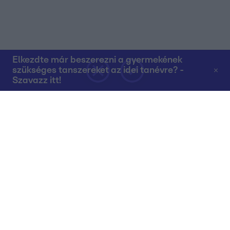
Elkezdte már beszerezni a gyermekének
szükséges tanszereket az idei tanévre? -
Szavazz itt!