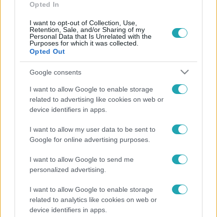
Opted In
I want to opt-out of Collection, Use,
Retention, Sale, and/or Sharing of my
Personal Data that Is Unrelated with the
Purposes for which it was collected.
Opted Out
Gazdaság
Google consents
2024. március 30. 12:40
I want to allow Google to enable storage
Milyen támogatás jár egy gyerek után?
related to advertising like cookies on web or
Összegyűjtöttük a tudnivalókat
device identifiers in apps.
Bár legtöbbször a nagycsaládosok vagy a több gyereket
I want to allow my user data to be sent to
nevelők támogatásairól esik szó, az egygyerekes
Google for online advertising purposes.
családoknak is jár támogatás. Mutatjuk, mit érdemes
tudni a csokról, a falusi csokról, a babaváró hitelről vagy
I want to allow Google to send me
éppen a családi pótlékról és az anyasági támogatásról.
personalized advertising.
I want to allow Google to enable storage
related to analytics like cookies on web or
device identifiers in apps.