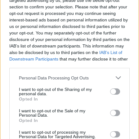
targeted advertising by us, please use the below opt-out
section to confirm your selection. Please note that after your
opt-out request is processed you may continue seeing
interest-based ads based on personal information utilized by
us or personal information disclosed to third parties prior to
Híradó
your opt-out. You may separately opt-out of the further
2024. július 29. 17:01
disclosure of your personal information by third parties on the
IAB’s list of downstream participants. This information may
Nem tudni, tényleg emeli-e a kormány a családi
also be disclosed by us to third parties on the
IAB’s List of
adókedvezményt
Downstream Participants
that may further disclose it to other
Még nem tudni, szerepel-e a jövő évi adótörvényekben a
third parties.
családi adókedvezmény ígért emelése – ezt ősszel
Please note that this website/app uses one or more Google
Personal Data Processing Opt Outs
nyújtja be a Pénzügyminisztérium a parlamentnek. Orbán
services and may gather and store information including but
Viktor a hétvégén jelentette be, hogy a 2025-ben két
not limited to your visit or usage behaviour. You may click to
I want to opt-out of the Sharing of my
lépcsőben megemelik a gyermekek után járó
personal data.
grant or deny consent to Google and its third-party tags to
Opted In
adókedvezményt. Igaz, ezt ahhoz a feltételhez kötötte, ha
use your data for below specified purposes in below Google
a háborúnak vége lesz. A Híradónak nyilatkozó
consent section.
I want to opt-out of the Sale of my
Personal Data.
adószakértő szerint indokolt lenne az emelés.
Opted In
I want to opt-out of processing my
Personal Data for Targeted Advertising.