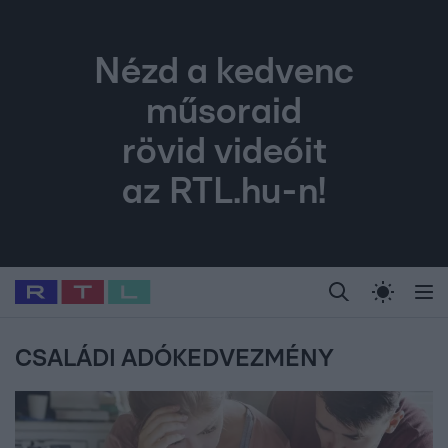
Nézd a kedvenc
műsoraid
rövid videóit
az RTL.hu-n!
Legfrissebb
RTL Híradó
Fókusz
Sztárhírek
Randi
Celeb vagyok, me
#
Babits Marcella
#
Szellő István
#
Most Wanted
#
Gallusz Niko
CSALÁDI ADÓKEDVEZMÉNY