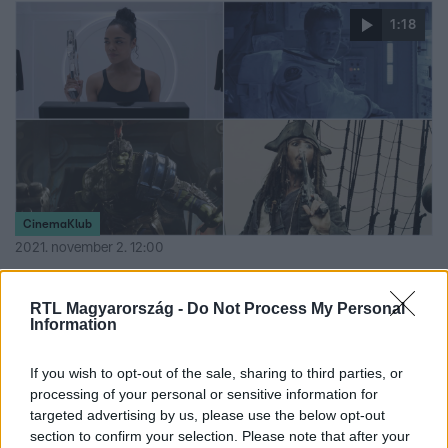
új, heti fikciós sorozatot láthatnak majd a
1:18
nézők, melyekből az egyik Zámbó Jimmy életét mutatja
be, a Keresztanyu alkotóitól érkezik a Hotel Margaret napi
széria, az RTL Most+-on pedig még idén látható lesz a
Sisi életét bemutató történelmi sorozat.
CinemaKlub
2021. november 2. 12:00
Blockbuster dömping az RTL Klub és a Film+
csatornáin!
RTL Magyarország -
Do Not Process My Personal
Information
2022-ben jön Godzilla2. – A szörnyek királya,
Joker, Mulan, Jégvarázs 1-2., Ad Astra, Hotel
If you wish to opt-out of the sale, sharing to third parties, or
Transylvania3., Jumanji-Vár a Jungel, Venom, Bosszúálló-
processing of your personal or sensitive information for
filmek, Aladdin. Felkészültél a kalandokra?
targeted advertising by us, please use the below opt-out
section to confirm your selection. Please note that after your