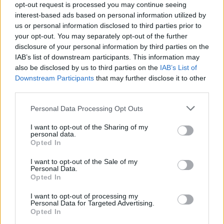
opt-out request is processed you may continue seeing
interest-based ads based on personal information utilized by
us or personal information disclosed to third parties prior to
your opt-out. You may separately opt-out of the further
disclosure of your personal information by third parties on the
IAB’s list of downstream participants. This information may
also be disclosed by us to third parties on the
IAB’s List of
Downstream Participants
that may further disclose it to other
third parties.
Please note that this website/app uses one or more Google
Personal Data Processing Opt Outs
services and may gather and store information including but
CinemaKlub
not limited to your visit or usage behaviour. You may click to
I want to opt-out of the Sharing of my
2018. január 17. 11:34
personal data.
grant or deny consent to Google and its third-party tags to
Opted In
Fény derült a Hangya és Darázs történetére!
use your data for below specified purposes in below Google
consent section.
I want to opt-out of the Sale of my
Egyre közelebb kerülünk a nyári Marvel-film
Personal Data.
bemutatójához, most pedig végre kaptunk egy kis infót a
Opted In
történetről egy dögös fotó kíséretében.
I want to opt-out of processing my
Personal Data for Targeted Advertising.
Opted In