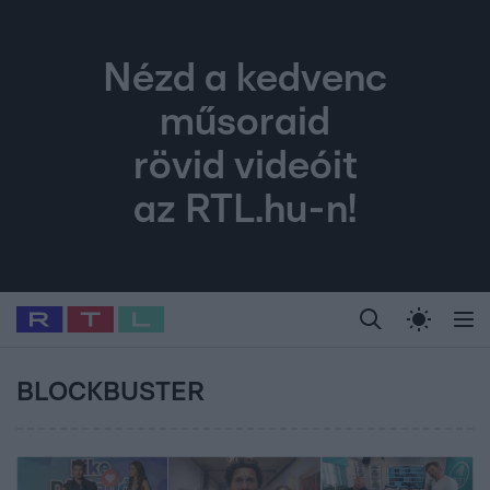
Nézd a kedvenc
műsoraid
rövid videóit
az RTL.hu-n!
Legfrissebb
RTL Híradó
Fókusz
Sztárhírek
Randi
Celeb vagyok, me
#
Babits Marcella
#
Szellő István
#
Most Wanted
#
Gallusz Niko
BLOCKBUSTER