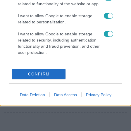
related to functionality of the website or app.
I want to allow Google to enable storage
related to personalization.
I want to allow Google to enable storage
related to security, including authentication
functionality and fraud prevention, and other
CinemaKlub
user protection.
2015. június 14. 14:58
Jurassic World – Így etetett be mindenkit a
nosztalgia
CONFIRM
Hatalmas sikereket ért el a mozikasszáknál, a folytatások
is ficánkolnak már, mégis a negyedik felvonás keserédes
próbálkozás, amelyben egyedül Chris Pratt képes
Data Deletion
Data Access
Privacy Policy
izgalmat okozni.