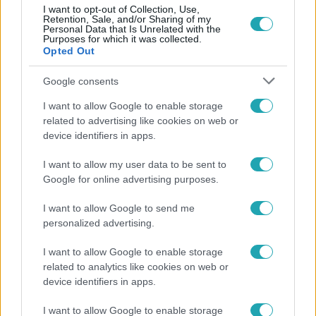
I want to opt-out of Collection, Use,
Retention, Sale, and/or Sharing of my
Personal Data that Is Unrelated with the
Purposes for which it was collected.
Opted Out
Google consents
I want to allow Google to enable storage
related to advertising like cookies on web or
device identifiers in apps.
CinemaKlub
I want to allow my user data to be sent to
2017. szeptember 13. 14:37
Google for online advertising purposes.
Eldőlt! J. J. Abrams rendezheti a Star Wars 9-et!
Ráadásul részben ő is írja a forgatókönyvet. Mi majd
I want to allow Google to send me
kiugrottunk a bőrünkből, mikor megtudtuk a hosszúra
personalized advertising.
nyúlt huzavona végeredményét. Ti mit szóltok hozzá?
I want to allow Google to enable storage
related to analytics like cookies on web or
device identifiers in apps.
I want to allow Google to enable storage