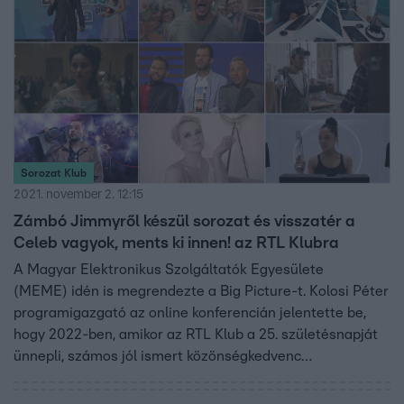
Sorozat Klub
2021. november 2. 12:15
Zámbó Jimmyről készül sorozat és visszatér a
Celeb vagyok, ments ki innen! az RTL Klubra
A Magyar Elektronikus Szolgáltatók Egyesülete
(MEME) idén is megrendezte a Big Picture-t. Kolosi Péter
programigazgató az online konferencián jelentette be,
hogy 2022-ben, amikor az RTL Klub a 25. születésnapját
ünnepli, számos jól ismert közönségkedvenc
mellett, a legendás műsorvezető párossal tér vissza a
képernyőre a Celeb vagyok, ments ki innen!. Három