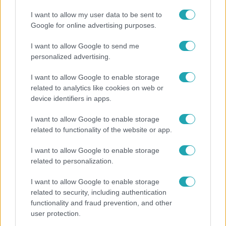
I want to allow my user data to be sent to
Google for online advertising purposes.
I want to allow Google to send me
personalized advertising.
I want to allow Google to enable storage
related to analytics like cookies on web or
CinemaKlub
device identifiers in apps.
2016. szeptember 15. 22:00
I want to allow Google to enable storage
Mit nézünk ma? - Péntek (09. 16.)
related to functionality of the website or app.
Otthoni mozizásra vágysz, de tanácstalan vagy, mit nézz?
I want to allow Google to enable storage
Nincs kedved több mint egy ezrest kiadni egy jó filmért?
related to personalization.
Semmit sem szeretnél jobban, mint, hogy ne kelljen
elhagynod a lakást? Miért is tennéd? Kuckózz be, kattints
I want to allow Google to enable storage
és az RTL csatornái segítenek élményekkel teli döntést
related to security, including authentication
hozni!
functionality and fraud prevention, and other
user protection.