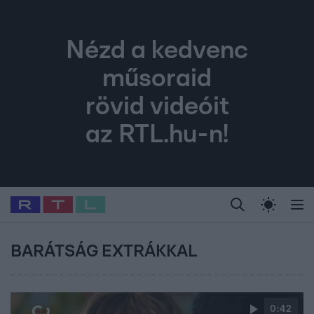
Nézd a kedvenc
műsoraid
rövid videóit
az RTL.hu-n!
Legfrissebb
RTL Híradó
Fókusz
Sztárhírek
Randi
Celeb vagyok, me
#
Babits Marcella
#
Szellő István
#
Most Wanted
#
Gallusz Niko
BARÁTSÁG EXTRÁKKAL
0:42