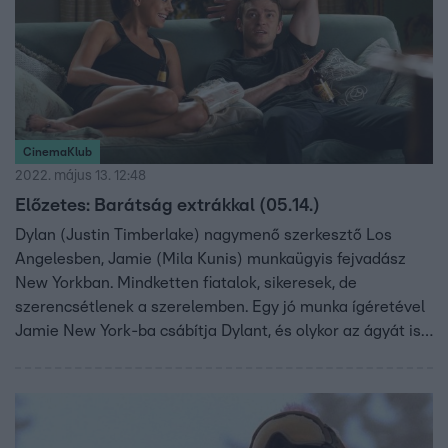
CinemaKlub
2022. május 13. 12:48
Előzetes: Barátság extrákkal (05.14.)
Dylan (Justin Timberlake) nagymenő szerkesztő Los
Angelesben, Jamie (Mila Kunis) munkaügyis fejvadász
New Yorkban. Mindketten fiatalok, sikeresek, de
szerencsétlenek a szerelemben. Egy jó munka ígéretével
Jamie New York-ba csábítja Dylant, és olykor az ágyát is
megosztja a sráccal. Az érzés kölcsönös, ám mindketten
félnek egy esetleges újabb csalódástól. A helyzet
tisztázása érdekében megállapodnak, hogy a kapcsolatuk
szerelemtől és más kötöttségektől mentes, pusztán