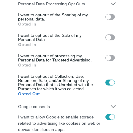
Please note that this website/app uses one or more Google
Personal Data Processing Opt Outs
services and may gather and store information including but
not limited to your visit or usage behaviour. You may click to
I want to opt-out of the Sharing of my
personal data.
grant or deny consent to Google and its third-party tags to
Opted In
use your data for below specified purposes in below Google
consent section.
I want to opt-out of the Sale of my
Personal Data.
Opted In
CinemaKlub
I want to opt-out of processing my
Personal Data for Targeted Advertising.
2016. október 15. 22:00
Opted In
Mit nézünk ma? - Vasárnap (10. 16.)
I want to opt-out of Collection, Use,
Otthoni mozizásra vágysz, de tanácstalan vagy, mit nézz?
Retention, Sale, and/or Sharing of my
Personal Data that Is Unrelated with the
Nincs kedved több mint egy ezrest kiadni egy jó filmért?
Purposes for which it was collected.
Semmit sem szeretnél jobban, mint, hogy ne kelljen
Opted Out
elhagynod a lakást? Miért is tennéd? Kuckózz be, kattints
Google consents
és az RTL csatornái segítenek élményekkel teli döntést
hozni!
I want to allow Google to enable storage
related to advertising like cookies on web or
device identifiers in apps.