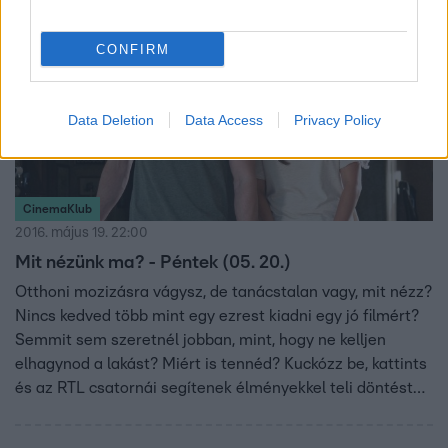
CONFIRM
Data Deletion
Data Access
Privacy Policy
CinemaKlub
2016. május 19. 22:00
Mit nézünk ma? - Péntek (05. 20.)
Otthoni mozizásra vágysz, de tanácstalan vagy, mit nézz?
Nincs kedved több mint egy ezrest kiadni egy jó filmért?
Semmit sem szeretnél jobban, mint, hogy ne kelljen
elhagynod a lakást? Miért is tennéd? Kuckózz be, kattints
és az RTL csatornái segítenek élményekkel teli döntést
hozni!