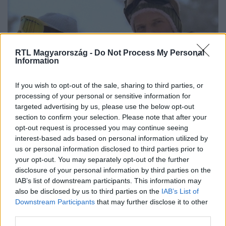
szexuális jellegű lesz. Ám más dolog ígérni valamit, és
más betartani.
RTL Magyarország -
Do Not Process My Personal
Information
If you wish to opt-out of the sale, sharing to third parties, or
CinemaKlub
processing of your personal or sensitive information for
2017. július 20. 22:00
targeted advertising by us, please use the below opt-out
Mit nézünk ma? - Péntek (07. 21.)
section to confirm your selection. Please note that after your
Otthoni mozizásra vágysz, de tanácstalan vagy, mit nézz?
opt-out request is processed you may continue seeing
interest-based ads based on personal information utilized by
Nincs kedved több mint egy ezrest kiadni egy jó filmért?
us or personal information disclosed to third parties prior to
Semmit sem szeretnél jobban, mint, hogy ne kelljen
your opt-out. You may separately opt-out of the further
elhagynod a lakást? Miért is tennéd? Kuckózz be, kattints
disclosure of your personal information by third parties on the
és az RTL csatornái segítenek élményekkel teli döntést
IAB’s list of downstream participants. This information may
hozni!
also be disclosed by us to third parties on the
IAB’s List of
Downstream Participants
that may further disclose it to other
third parties.