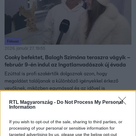
Fókusz
2026. január 27. 19:55
Cooky befektet, Balogh Szimóna teraszra vágyik –
február 9-én indul az Ingatlanvadászok új évada
Ezúttal is profi szakértők dolgoznak azon, hogy
megoldást találjanak a különböző igényekkel érkező
vevőknek, miközben egymással és az idővel is
versenyeznek.
RTL Magyarország -
Do Not Process My Personal
Information
If you wish to opt-out of the sale, sharing to third parties, or
processing of your personal or sensitive information for
targeted advertising by us, please use the below opt-out