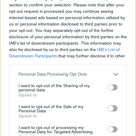
section to confirm your selection. Please note that after your
opt-out request is processed you may continue seeing
interest-based ads based on personal information utilized by
us or personal information disclosed to third parties prior to
your opt-out. You may separately opt-out of the further
disclosure of your personal information by third parties on the
IAB’s list of downstream participants. This information may
Bulvár
also be disclosed by us to third parties on the
IAB’s List of
2024. július 17. 9:22
Downstream Participants
that may further disclose it to other
Balogh Levente lánya szándékosan lépett más
third parties.
útra, mint milliárdos édesapja
Please note that this website/app uses one or more Google
Personal Data Processing Opt Outs
A háromdiplomás, pszichológusként is végzett Balogh
services and may gather and store information including but
Szimóna nem akart Balogh Levente árnyékában dolgozni,
not limited to your visit or usage behaviour. You may click to
I want to opt-out of the Sharing of my
personal data.
úgy döntött, iskolaorvosnak áll.
grant or deny consent to Google and its third-party tags to
Opted In
use your data for below specified purposes in below Google
consent section.
I want to opt-out of the Sale of my
Personal Data.
Opted In
11:00
I want to opt-out of processing my
Personal Data for Targeted Advertising.