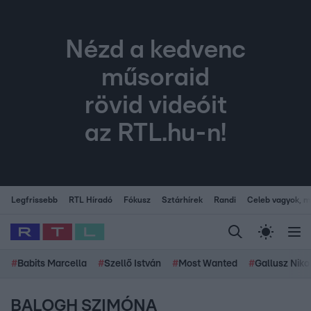
Nézd a kedvenc
műsoraid
rövid videóit
az RTL.hu-n!
Legfrissebb
RTL Híradó
Fókusz
Sztárhírek
Randi
Celeb vagyok, me
#
Babits Marcella
#
Szellő István
#
Most Wanted
#
Gallusz Niko
BALOGH SZIMÓNA