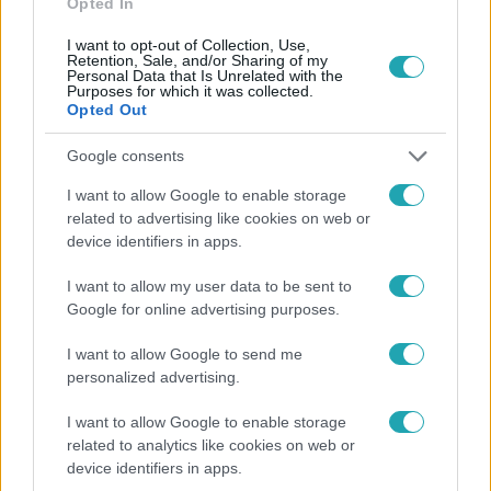
Opted In
I want to opt-out of Collection, Use,
Retention, Sale, and/or Sharing of my
Personal Data that Is Unrelated with the
Purposes for which it was collected.
Opted Out
Videó
Google consents
2024. március 16. 9:27
I want to allow Google to enable storage
Hány centi Balogh Levente? Mekkora a vagyona?
related to advertising like cookies on web or
És miért remélték, hogy pap lesz belőle?
device identifiers in apps.
Balogh Levente az rtl.hu kérésére megválaszolta azokat a
I want to allow my user data to be sent to
kérdéseket, amelyekre leggyakrabban keresnek rá vele
Google for online advertising purposes.
kapcsolatban az interneten. A Cápák között befektetője
videónkban beszélt első és második feleségéről, a
I want to allow Google to send me
szüleiről és a gyerekeiről, akik közül a legkisebb csak fél
personalized advertising.
évvel idősebb az unokájánál. Az álommelóban rövidesen
I want to allow Google to enable storage
újra asszisztenst kereső üzletember elmondta, milyen
related to analytics like cookies on web or
érzés volt három lány után fiús apukává válni, mesélt az
3:42
device identifiers in apps.
iskoláiról, a vagyonáról, a vállalkozásairól és az autóiról,