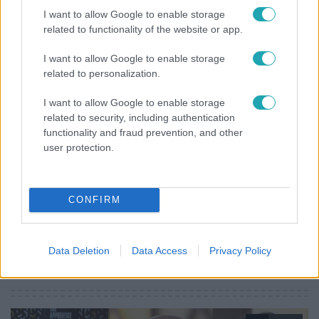
és hogy miért reménykedtek abban a nagyszülei, hogy a
I want to allow Google to enable storage
papi hivatást választja.
related to functionality of the website or app.
I want to allow Google to enable storage
related to personalization.
I want to allow Google to enable storage
related to security, including authentication
Az álommeló
functionality and fraud prevention, and other
2023. május 10. 15:21
user protection.
Balogh Levente lánya elszólta magát: Szerintem
apa nem is tudja, de anya előtt lebuktunk
CONFIRM
Az álommelóban Balogh Szimóna is feltűnt, aki büszkén
tekint édesapja népszerűségére. A pszichológusnak
tanuló lány kap hideget-meleget – vannak, akik azzal
Data Deletion
Data Access
Privacy Policy
vádolják, neki csak megszületni volt nehéz, azonban ezt
alaposan megcáfolta, amikor az rtl.hu-nak elmesélte,
milyen volt az ásványvízkirály gyermekeként felnőni. A
beszélgetés közben egy apró titok is kicsúszott a száján,