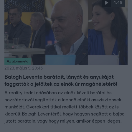
amiről még apukája, Balogh Levente sem tudott – eddig.
4:49
Az álommeló
2023. május 9. 20:45
Balogh Levente barátait, lányát és anyukáját
faggatták a jelöltek az elnök úr magánéletéről
A reality keddi adásában az elnök közeli barátai és
hozzátartozói segítették a leendő elnöki asszisztensek
munkáját. Gyerekkori titkai mellett többek között az is
kiderült Balogh Leventéről, hogy hogyan segített a bajba
jutott barátain, vagy hogy milyen, amikor éppen ideges.