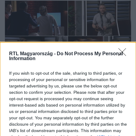
Lakatos István, aki rákérdezett Brigitta második
gyermekvállalására is. A kérdést hallva Leventének
meglepő mondat hagyta el a száját.
RTL Magyarország -
Do Not Process My Personal
Information
Cápák között
If you wish to opt-out of the sale, sharing to third parties, or
2023. február 12. 19:30
processing of your personal or sensitive information for
Befektetések és vadállatok a stúdióban – ez
targeted advertising by us, please use the below opt-out
történt a Cápák között hatodik adásában
section to confirm your selection. Please note that after your
opt-out request is processed you may continue seeing
Az üzleti showműsor hatodik adásában befektetések
interest-based ads based on personal information utilized by
kapcsán létrejött egy hármasfogat és egy duó – több
us or personal information disclosed to third parties prior to
Cápa ugyanis több vállalkozásból együttesen harapott ki
your opt-out. You may separately opt-out of the further
magának egy-egy szeletet, miközben az egyik pitch alatt
disclosure of your personal information by third parties on the
hangos dzsungellé változott az óceán, azaz a stúdió.
IAB’s list of downstream participants. This information may