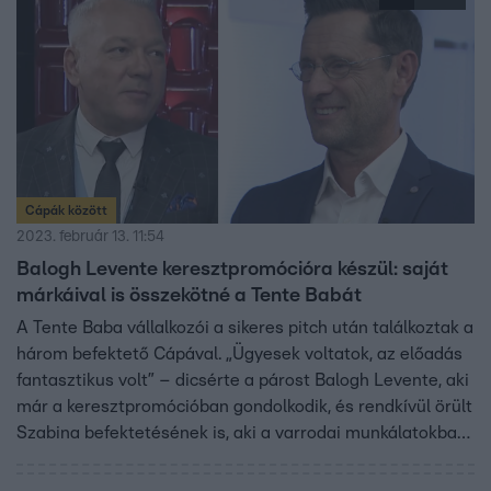
Cápák között
2023. február 13. 11:54
Balogh Levente keresztpromócióra készül: saját
márkáival is összekötné a Tente Babát
A Tente Baba vállalkozói a sikeres pitch után találkoztak a
három befektető Cápával. „Ügyesek voltatok, az előadás
fantasztikus volt” – dicsérte a párost Balogh Levente, aki
már a keresztpromócióban gondolkodik, és rendkívül örült
Szabina befektetésének is, aki a varrodai munkálatokban
tudja majd támogatni a vállalkozást. „Elsősorban nem a
termék miatt, hanem miattatok fektettem be” – mondta