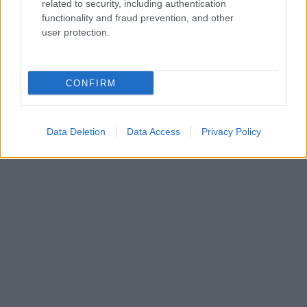
related to security, including authentication
gyerekruhák és kiegészítők gyártásával foglalkozó Tente
functionality and fraud prevention, and other
Baba vállalkozással érkezett a Cápák közöttbe. A 3,5
user protection.
millió forintos árbevételű cég tulajdonosai 10 százalék
tulajdonrészért 5 millió forintot kértek a befektetőktől,
hogy bővítsék textil raktárkészletüket, állandó varrónőt
CONFIRM
alkalmazzanak és növeljék marketing keretüket. A pitch
után Moldován András fantáziája elszabadult.
Data Deletion
Data Access
Privacy Policy