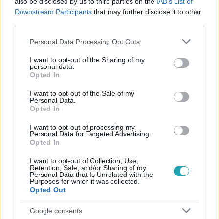
also be disclosed by us to third parties on the
IAB’s List of
Downstream Participants
that may further disclose it to other
third parties.
2:43
Please note that this website/app uses one or more Google
Personal Data Processing Opt Outs
services and may gather and store information including but
not limited to your visit or usage behaviour. You may click to
I want to opt-out of the Sharing of my
personal data.
grant or deny consent to Google and its third-party tags to
Opted In
use your data for below specified purposes in below Google
consent section.
I want to opt-out of the Sale of my
Personal Data.
Opted In
I want to opt-out of processing my
Cápák között
Personal Data for Targeted Advertising.
2023. február 12. 19:30
Opted In
A Cápák már az első pillanatban eldöntötték,
I want to opt-out of Collection, Use,
hogy beszállnak a gyerekruha bizniszbe
Retention, Sale, and/or Sharing of my
Personal Data that Is Unrelated with the
Purposes for which it was collected.
Balogh Levente, Lakatos István és Tomán Szabina is 2,5
Opted Out
millió forintot ajánlott a Tente Baba tulajdonosainak 5
százalék részesedésért cserébe, így Csukovics Brigitta és
Google consents
Fodor-Magyar Dorina három félajánlatot is kapott. A