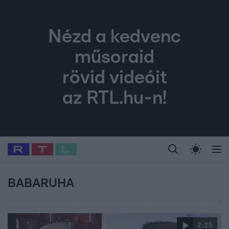
Nézd a kedvenc
műsoraid
rövid videóit
az RTL.hu-n!
Legfrissebb
RTL Híradó
Fókusz
Sztárhírek
Randi
Celeb vagyok, me
#
Babits Marcella
#
Szellő István
#
Most Wanted
#
Gallusz Niko
BABARUHA
2:25