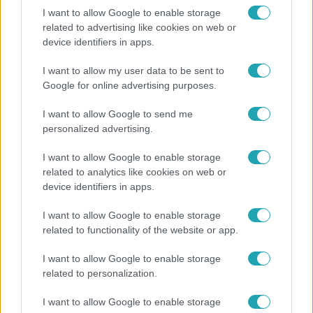
I want to allow Google to enable storage
babaruhák készítésével foglalkozó vállalkozók végül
related to advertising like cookies on web or
mindhárom befektető ajánlatát elfogadták, így még több
device identifiers in apps.
pénzzel is távoztak, mint ahogy eredetileg tervezték.
I want to allow my user data to be sent to
3:16
Google for online advertising purposes.
I want to allow Google to send me
personalized advertising.
I want to allow Google to enable storage
related to analytics like cookies on web or
device identifiers in apps.
Cápák között
I want to allow Google to enable storage
related to functionality of the website or app.
2023. február 12. 19:30
Moldován Andrást inspirálták a babaruhák: a
I want to allow Google to enable storage
Cápa fejben már leforgatta a Tente legújabb
related to personalization.
TikTok videóját
I want to allow Google to enable storage
Csukovics Brigitta és Fodor-Magyar Dorina a designer