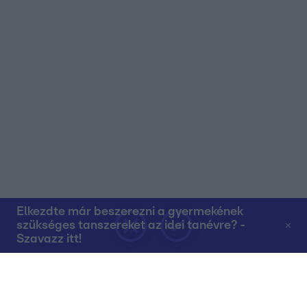
Elkezdte már beszerezni a gyermekének
szükséges tanszereket az idei tanévre? -
Szavazz itt!