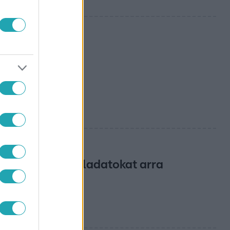
, ha
kiosztotta a feladatokat arra