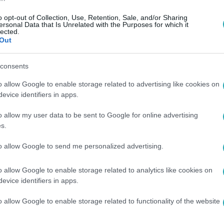
o opt-out of Collection, Use, Retention, Sale, and/or Sharing
ersonal Data that Is Unrelated with the Purposes for which it
lected.
. 14:22
Out
os London Bridge hadművelet – ez történik
 angol uralkodó
consents
o allow Google to enable storage related to advertising like cookies on
arra, hogyan kezelik a helyzetet.
evice identifiers in apps.
o allow my user data to be sent to Google for online advertising
s.
:00
to allow Google to send me personalized advertising.
észül az angol királynő? Már mindenkinek 
o allow Google to enable storage related to analytics like cookies on
ha ez bekövetkezik
evice identifiers in apps.
i akkor is érvényesek lesznek, ha ő már nem él.
o allow Google to enable storage related to functionality of the website