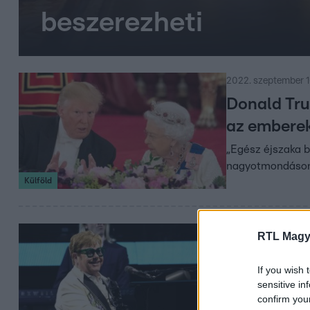
beszerezheti
2022. szeptember 1
Donald Trum
az emberek
„Egész éjszaka b
nagyotmondáson k
Külföld
2022. szeptember 10
RTL Magy
„Egész éle
If you wish 
emlékezett 
sensitive in
confirm you
Koncert közben a