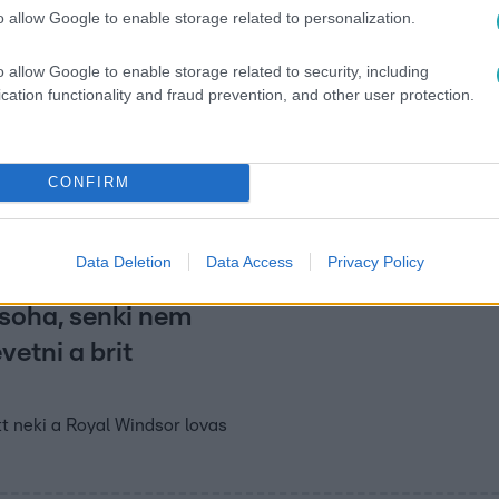
o allow Google to enable storage related to personalization.
4
rtak állítani az angol királynőnek, de vél
o allow Google to enable storage related to security, including
cation functionality and fraud prevention, and other user protection.
adhafinak sikerült
re a kezünket, és valljuk be, hogy mi is számtalanszor összeke
CONFIRM
Data Deletion
Data Access
Privacy Policy
22
soha, senki nem
vetni a brit
tt neki a Royal Windsor lovas