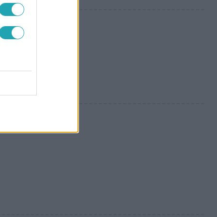
etlenül
vertük a két