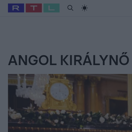
#
Babits Marcella
#
Szellő István
#
Most Wanted
#
Gallusz Ni
ANGOL KIRÁLYNŐ