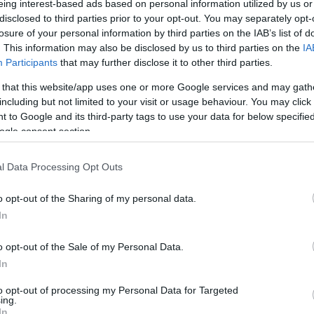
eing interest-based ads based on personal information utilized by us or
disclosed to third parties prior to your opt-out. You may separately opt-
losure of your personal information by third parties on the IAB’s list of
. This information may also be disclosed by us to third parties on the
IA
Participants
that may further disclose it to other third parties.
 18:31
 that this website/app uses one or more Google services and may gath
der Leyen részvétet nyilvánított II. Erzsé
including but not limited to your visit or usage behaviour. You may click 
 to Google and its third-party tags to use your data for below specifi
 törölte a posztját
ogle consent section.
l a dolog hátterében.
l Data Processing Opt Outs
o opt-out of the Sharing of my personal data.
. 18:20
In
rködött az angol királynő a Széchenyi
o opt-out of the Sale of my Personal Data.
an és az Operaházban
In
chív felvételek.
to opt-out of processing my Personal Data for Targeted
ing.
In