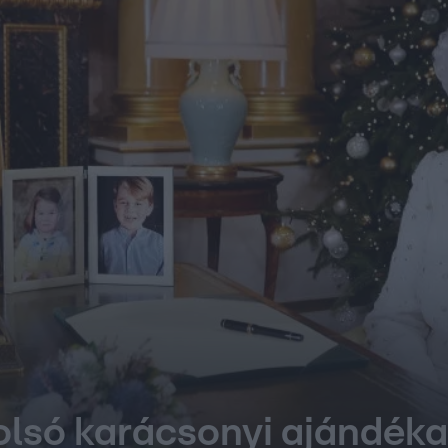
tolsó karácsonyi ajándéka