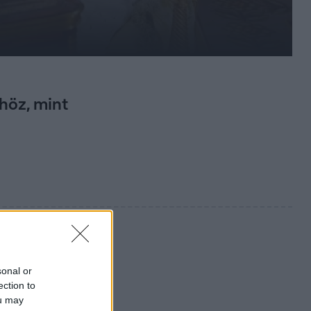
höz, mint
ó szavakkal
sonal or
ection to
ou may
ljük az életét”.