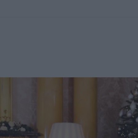
kolett
#
Időjárás
#
RTL műsor
#
Víz
#
Magyar Péter
#
Csillagjeg