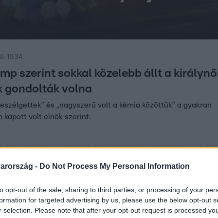
0. 18:34
p szerint sokkal közelebb állt a királynő
 gondolták volna
eszélgettek” és „nagyszerű volt a kémia közöttük” a gyakran
apott volt elnök szerint.
. 14:19
arország -
Do Not Process My Personal Information
temben velem volt” – Elton John meghat
to opt-out of the sale, sharing to third parties, or processing of your per
meg II. Erzsébetről
formation for targeted advertising by us, please use the below opt-out s
r selection. Please note that after your opt-out request is processed y
zt mondta a lovaggá ütött énekes: „ma éjszaka zenével ünnepe