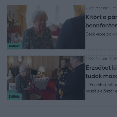
2022. február 18. 21
Kitört a pá
bennfente
Csak viccelt a ki
Külföld
2022. február 16. 20
Erzsébet k
tudok moz
II. Erzsébet brit
beszélt először 
Külföld