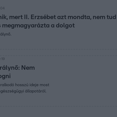
:04
nik, mert II. Erzsébet azt mondta, nem tu
s megmagyarázta a dolgot
rálynő.
:19
irálynő: Nem
ogni
 uralkodó hosszú ideje most
egészségügyi állapotáról.