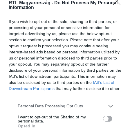
RTL Magyarország -
Do Not Process My Personal
Information
Itt állítsd be, hogy az RTL.hu az elsők között
legyen a Google-találatokban!
If you wish to opt-out of the sale, sharing to third parties, or
processing of your personal or sensitive information for
targeted advertising by us, please use the below opt-out
section to confirm your selection. Please note that after your
opt-out request is processed you may continue seeing
interest-based ads based on personal information utilized by
us or personal information disclosed to third parties prior to
your opt-out. You may separately opt-out of the further
disclosure of your personal information by third parties on the
IAB’s list of downstream participants. This information may
also be disclosed by us to third parties on the
IAB’s List of
Downstream Participants
that may further disclose it to other
Kövess minket, és értesülj a friss hírekről a
third parties.
Facebookon is!
Please note that this website/app uses one or more Google
Personal Data Processing Opt Outs
services and may gather and store information including but
Követem
not limited to your visit or usage behaviour. You may click to
I want to opt-out of the Sharing of my
personal data.
grant or deny consent to Google and its third-party tags to
Opted In
use your data for below specified purposes in below Google