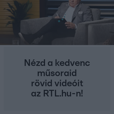
Nézd a kedvenc
műsoraid
rövid videóit
az RTL.hu-n!