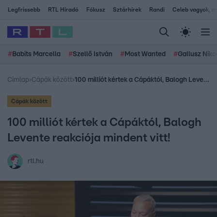
Legfrissebb
RTL Híradó
Fókusz
Sztárhírek
Randi
Celeb vagyok, me
#
Babits Marcella
#
Szellő István
#
Most Wanted
#
Gallusz Niko
Címlap
›
Cápák között
›
100 milliót kértek a Cápáktól, Balogh Levente reakciója mindent vitt!
Cápák között
100 milliót kértek a Cápáktól, Balogh
Levente reakciója mindent vitt!
rtl.hu