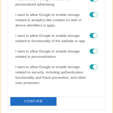
personalized advertising.
I want to allow Google to enable storage
related to analytics like cookies on web or
device identifiers in apps.
I want to allow Google to enable storage
related to functionality of the website or app.
Reggeli
I want to allow Google to enable storage
Öt gyereket neveltek fel közösen – szinte sosem
related to personalization.
mutatja meg férjét Ungár Anikó
I want to allow Google to enable storage
related to security, including authentication
functionality and fraud prevention, and other
2:56
user protection.
CONFIRM