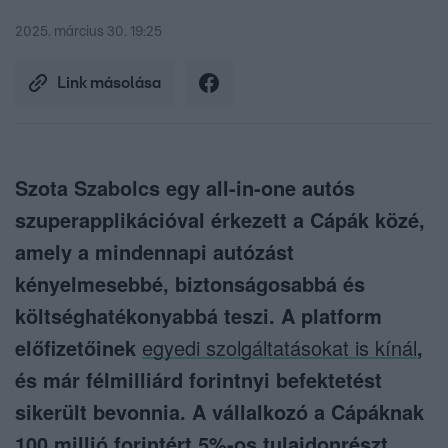
2025. március 30. 19:25
Link másolása
Szota Szabolcs egy all-in-one autós
szuperapplikációval érkezett a Cápák közé,
amely a mindennapi autózást
kényelmesebbé, biztonságosabbá és
költséghatékonyabbá teszi. A platform
előfizetőinek
egyedi szolgáltatásokat is kínál
,
és már félmilliárd forintnyi befektetést
sikerült bevonnia. A vállalkozó a Cápáknak
100 millió forintért 5%-os tulajdonrészt