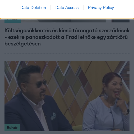
Data Deletion
Data Access
Privacy Policy
Híradó
Költségcsökkentés és kieső támogató szerződések
- ezekre panaszkodott a Fradi elnöke egy zártkörű
beszélgetésen
Bulvár