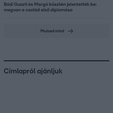
Bódi Guszti és Margó büszkén jelentették be:
megvan a család első diplomása
Mutasd mind
Címlapról ajánljuk