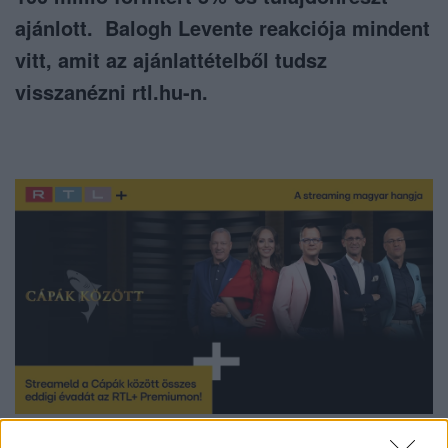
ajánlott. Balogh Levente reakciója mindent
vitt, amit az ajánlattételből tudsz
visszanézni rtl.hu-n.