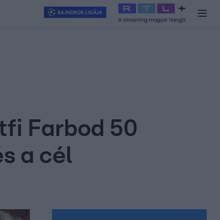
y
#
RTL+
#
Exek csatája 2026
#
Celeb vagyok, ments ki innen
#
H
tfi Farbod 50
s a cél