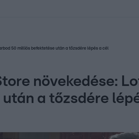
kolett
#
Időjárás
#
RTL műsor
#
Víz
#
Magyar Péter
#
Csillagjeg
rbod 50 milliós befektetése után a tőzsdére lépés a cél
Store növekedése: Lo
 után a tőzsdére lépé