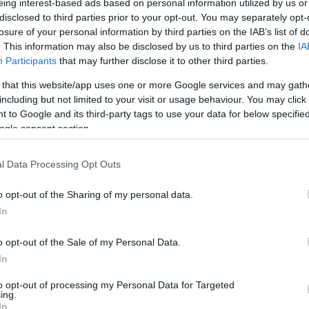
eing interest-based ads based on personal information utilized by us or
disclosed to third parties prior to your opt-out. You may separately opt-
losure of your personal information by third parties on the IAB’s list of
. This information may also be disclosed by us to third parties on the
IA
Participants
that may further disclose it to other third parties.
Link másolása
 that this website/app uses one or more Google services and may gath
including but not limited to your visit or usage behaviour. You may click 
 to Google and its third-party tags to use your data for below specifi
ogle consent section.
m Store-ba, a vállalkozás ugrásszerű
l Data Processing Opt Outs
közös sikereket értek el a kézfogás óta,
zélőjéből.
o opt-out of the Sharing of my personal data.
In
o opt-out of the Sale of my Personal Data.
In
to opt-out of processing my Personal Data for Targeted
ing.
In