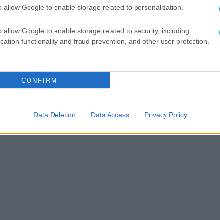
o allow Google to enable storage related to personalization.
o allow Google to enable storage related to security, including
cation functionality and fraud prevention, and other user protection.
CONFIRM
ORI
#
SLIM STORE
#
CÁPÁK KÖZÖTT EXTRA KIBESZÉLŐ
Data Deletion
Data Access
Privacy Policy