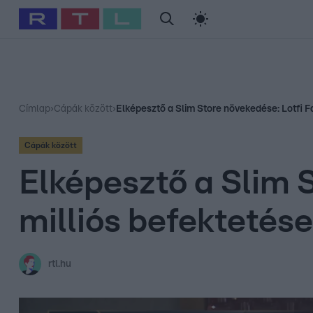
#
Babits Marcella
#
Szellő István
#
Most Wanted
#
Gallusz Ni
Címlap
›
Cápák között
›
Elképesztő a Slim Store növekedése: Lotfi Fa
Cápák között
Elképesztő a Slim 
milliós befektetése
rtl.hu