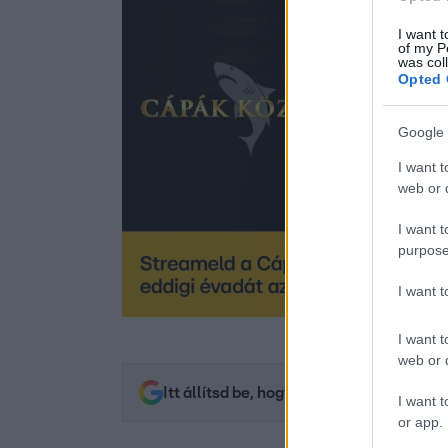
I want t
of my P
was col
Opted 
Google 
I want t
web or d
I want t
purpose
I want 
I want t
web or d
Itt állítsd be, hogy az RTL.hu az elsők 
I want t
or app.