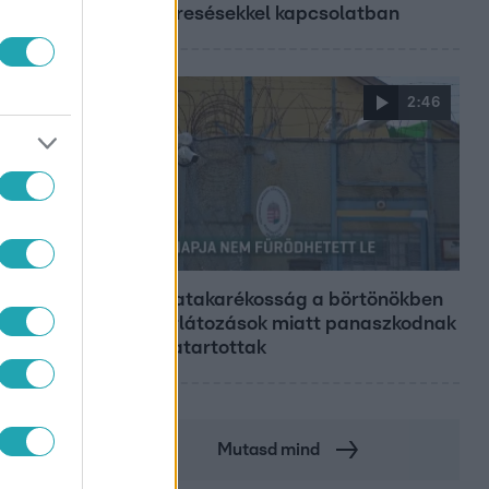
megkeresésekkel kapcsolatban
2:46
Híradó
Energiatakarékosság a börtönökben
is – korlátozások miatt panaszkodnak
a fogvatartottak
Mutasd mind