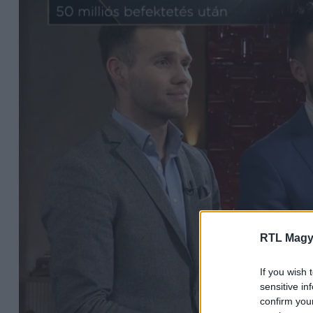
RTL Magy
If you wish 
sensitive in
confirm you