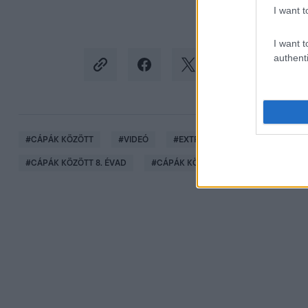
I want t
I want t
authenti
#
CÁPÁK KÖZÖTT
#
VIDEÓ
#
EXTRA VIDEÓK
#
SIKERSZT
#
CÁPÁK KÖZÖTT 8. ÉVAD
#
CÁPÁK KÖZÖT 2025