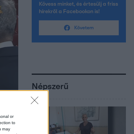
Kövess minket, és értesülj a friss
hírekről a Facebookon is!
Követem
Népszerű
sonal or
ection to
ou may