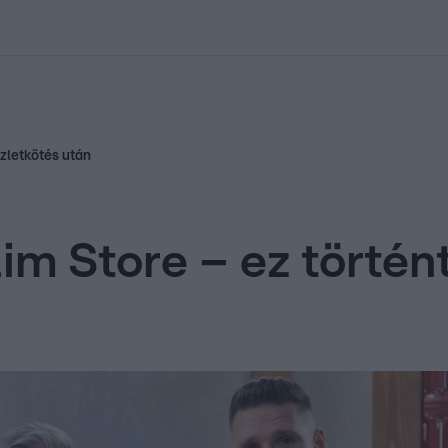
kolett
#
Időjárás
#
RTL műsor
#
Víz
#
Magyar Péter
#
Csillagjeg
üzletkötés után
lim Store – ez történ