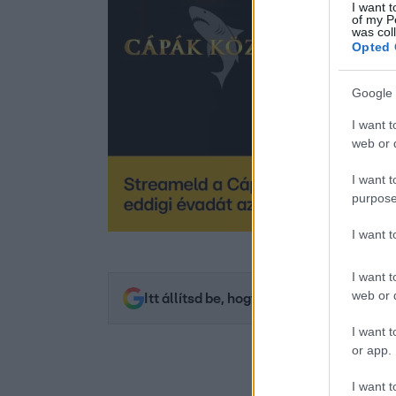
I want t
of my P
was col
Opted 
Google 
I want t
web or d
I want t
purpose
I want 
I want t
web or d
Itt állítsd be, hogy az RTL.hu az elsők 
I want t
or app.
I want t