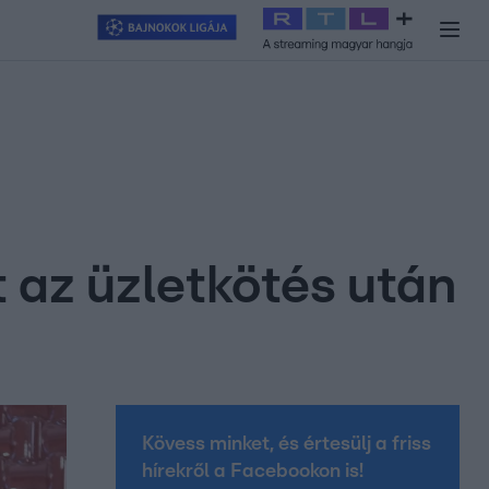
y
#
RTL+
#
Exek csatája 2026
#
Celeb vagyok, ments ki innen
#
H
t az üzletkötés után
Kövess minket, és értesülj a friss
hírekről a Facebookon is!