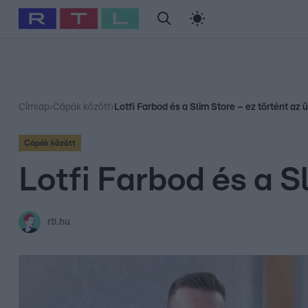
#
Babits Marcella
#
Szellő István
#
Most Wanted
#
Gallusz Ni
Címlap
›
Cápák között
›
Lotfi Farbod és a Slim Store – ez történt az 
Cápák között
Lotfi Farbod és a S
rtl.hu