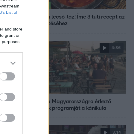
 downstream
Életmód
B’s List of
Kitört a lecsó-láz! Íme 3 tuti recept az
elkészítéséhez
er and store
to grant or
ed purposes
4:36
Fókusz
Átírta a Magyarországra érkező
turisták programját a kánikula
3:14