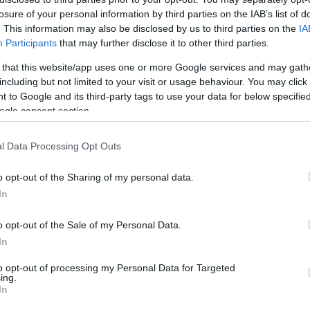
losure of your personal information by third parties on the IAB’s list of
. This information may also be disclosed by us to third parties on the
IA
Participants
that may further disclose it to other third parties.
Link másolása
 that this website/app uses one or more Google services and may gath
including but not limited to your visit or usage behaviour. You may click 
 to Google and its third-party tags to use your data for below specifi
ogle consent section.
 hogy legalább 20-30 évre tervez a Slim
átja a Cápa a siker kulcsát, kiderül a
l Data Processing Opt Outs
o opt-out of the Sharing of my personal data.
In
o opt-out of the Sale of my Personal Data.
In
to opt-out of processing my Personal Data for Targeted
ing.
In