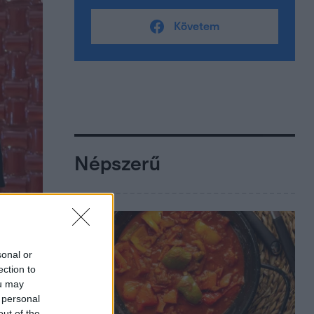
Követem
Népszerű
sonal or
ection to
ou may
 personal
out of the