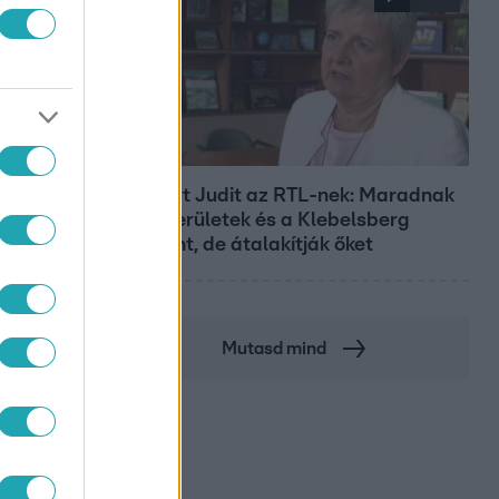
Híradó
Lannert Judit az RTL-nek: Maradnak
a tankerületek és a Klebelsberg
Központ, de átalakítják őket
Mutasd mind