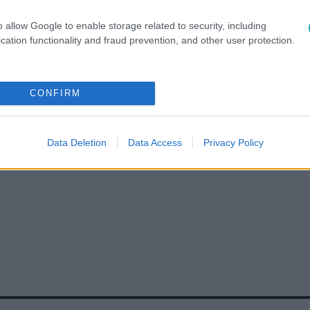
o allow Google to enable storage related to security, including
cation functionality and fraud prevention, and other user protection.
CONFIRM
#
CÁPÁK KÖZÖTT 8. ÉVAD
#
RTL CÁPÁK KÖZÖTT
#
CÁPATALI
Data Deletion
Data Access
Privacy Policy