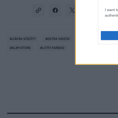
I want t
authenti
#
CÁPÁK KÖZÖTT
#
EXTRA VIDEÓK
#
CÁPÁK KÖZÖTT 2025
#
SLIM STORE
#
LOTFI FARBOD