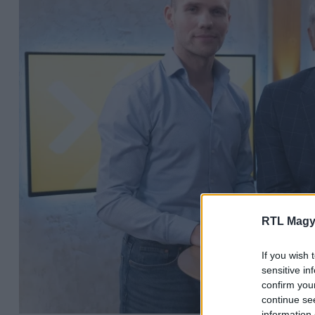
RTL Magy
If you wish 
sensitive in
confirm you
continue se
information 