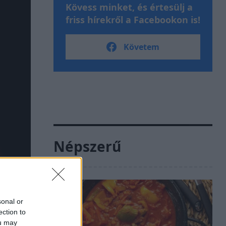
Kövess minket, és értesülj a
friss hírekről a Facebookon is!
Követem
Népszerű
sonal or
ection to
ou may