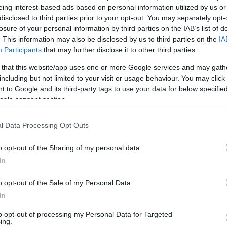
eing interest-based ads based on personal information utilized by us or
disclosed to third parties prior to your opt-out. You may separately opt-
losure of your personal information by third parties on the IAB’s list of
. This information may also be disclosed by us to third parties on the
IA
Participants
that may further disclose it to other third parties.
Link másolása
 that this website/app uses one or more Google services and may gath
including but not limited to your visit or usage behaviour. You may click 
 to Google and its third-party tags to use your data for below specifi
ogle consent section.
z RTL.hu-n a Cápák között üzleti kibeszélő
l Data Processing Opt Outs
hetjük a Mancsopell családi vállalkozás
 25%-os részesedést vállalt. Az epizódban
o opt-out of the Sharing of my personal data.
ációváltásának nehézségei és lehetőségei.
In
befektető a családi vállalkozás
o opt-out of the Sale of my Personal Data.
 a sikeres fejlődésben, kiderül a Cápák
In
ől.
to opt-out of processing my Personal Data for Targeted
ing.