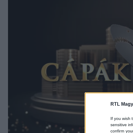
RTL Magy
If you wish 
sensitive in
confirm you