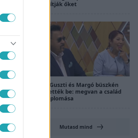
átalakítják őket
Bulvár
Bódig Guszti és Margó büszkén
jelentették be: megvan a család
első diplomása
Mutasd mind