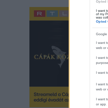
Opted 
I want t
of my P
was col
Opted 
Google 
I want t
web or d
I want t
purpose
I want 
I want t
web or d
I want t
or app.