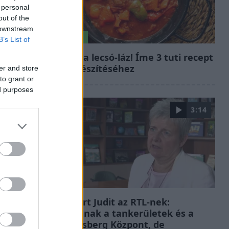
 personal
out of the
 downstream
Életmód
B’s List of
Kitört a lecsó-láz! Íme 3 tuti recept
az elkészítéséhez
er and store
to grant or
ed purposes
3:14
Híradó
Lannert Judit az RTL-nek:
Maradnak a tankerületek és a
Klebelsberg Központ, de