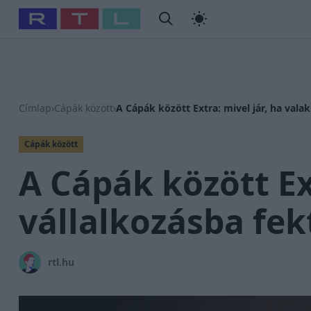
#
Babits Marcella
#
Szellő István
#
Most Wanted
#
Gallusz
Címlap
›
Cápák között
›
A Cápák között Extra: mivel jár, ha valak
Cápák között
A Cápák között Ext
vállalkozásba fek
rtl.hu