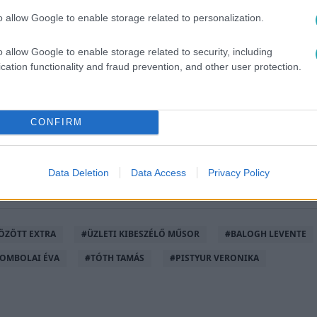
o allow Google to enable storage related to personalization.
sők között legyen a Google-találatokban!
o allow Google to enable storage related to security, including
cation functionality and fraud prevention, and other user protection.
CONFIRM
Data Deletion
Data Access
Privacy Policy
ÖZÖTT EXTRA
#
ÜZLETI KIBESZÉLŐ MŰSOR
#
BALOGH LEVENTE
GOMBOLAI ÉVA
#
TÓTH TAMÁS
#
PISTYUR VERONIKA