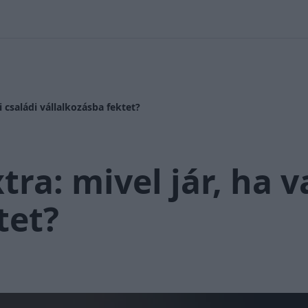
 Nikolett
#
Időjárás
#
RTL műsor
#
Víz
#
Magyar Péter
#
Csi
i családi vállalkozásba fektet?
ra: mivel jár, ha v
tet?