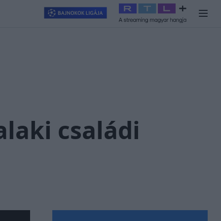
llagjegy
#
RTL+
#
Exek csatája 2026
#
Celeb vagyok, ments ki
alaki családi