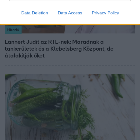
Data Deletion
Data Access
Privacy Policy
Híradó
Lannert Judit az RTL-nek: Maradnak a
tankerületek és a Klebelsberg Központ, de
átalakítják őket