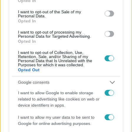
Opted In
use your data for below specified purposes in below Google
consent section.
I want to opt-out of the Sale of my
Personal Data.
Opted In
I want to opt-out of processing my
#
CÁPÁK KÖZÖTT
#
VIDEÓ
#
ADÁSRÉSZLETEK
Personal Data for Targeted Advertising.
Opted In
#
SIKERSZTORI
#
OKOSMESE
#
MAGYAR ATTILA
I want to opt-out of Collection, Use,
#
MESE
#
SZÍNHÁZ
#
LAKATOS ISTVÁN
Retention, Sale, and/or Sharing of my
Personal Data that Is Unrelated with the
Purposes for which it was collected.
Opted Out
Google consents
I want to allow Google to enable storage
related to advertising like cookies on web or
Népszerű
device identifiers in apps.
I want to allow my user data to be sent to
Google for online advertising purposes.