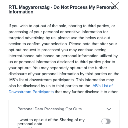
RTL Magyarország -
Do Not Process My Personal
Information
Itt állítsd be, hogy az RTL.hu az elsők között
legyen a Google-találatokban!
If you wish to opt-out of the sale, sharing to third parties, or
processing of your personal or sensitive information for
targeted advertising by us, please use the below opt-out
section to confirm your selection. Please note that after your
opt-out request is processed you may continue seeing
interest-based ads based on personal information utilized by
us or personal information disclosed to third parties prior to
your opt-out. You may separately opt-out of the further
disclosure of your personal information by third parties on the
IAB’s list of downstream participants. This information may
also be disclosed by us to third parties on the
IAB’s List of
Downstream Participants
that may further disclose it to other
third parties.
Kövess minket, és értesülj a friss hírekről a
Facebookon is!
Please note that this website/app uses one or more Google
Personal Data Processing Opt Outs
services and may gather and store information including but
not limited to your visit or usage behaviour. You may click to
I want to opt-out of the Sharing of my
Követem
personal data.
grant or deny consent to Google and its third-party tags to