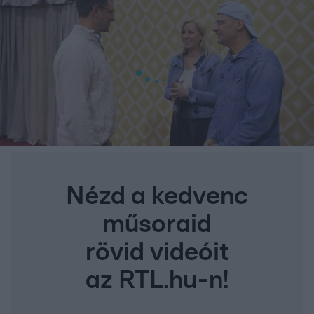
Nézd a kedvenc
műsoraid
rövid videóit
az RTL.hu-n!