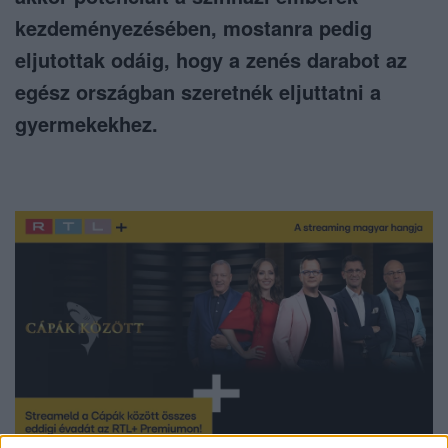
kezdeményezésében, mostanra pedig
eljutottak odáig, hogy a zenés darabot az
egész országban szeretnék eljuttatni a
gyermekekhez.