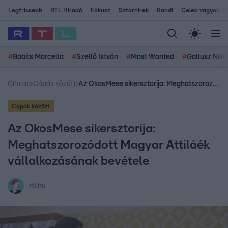
Legfrissebb
RTL Híradó
Fókusz
Sztárhírek
Randi
Celeb vagyok, me
#
Babits Marcella
#
Szellő István
#
Most Wanted
#
Gallusz Niko
Címlap
›
Cápák között
›
Az OkosMese sikersztorija: Meghatszorozódott Magyar Attiláék vállalkozásának bevétele
Cápák között
Az OkosMese sikersztorija:
Meghatszorozódott Magyar Attiláék
vállalkozásának bevétele
rtl.hu