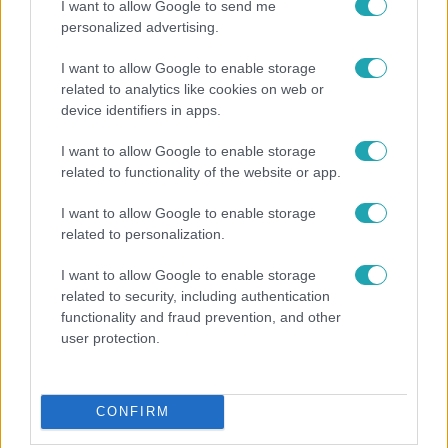
I want to allow Google to send me
personalized advertising.
I want to allow Google to enable storage
related to analytics like cookies on web or
device identifiers in apps.
I want to allow Google to enable storage
Reggeli
related to functionality of the website or app.
„Ha olyan ember keresne meg, akkor sem
I want to allow Google to enable storage
vállalnám!” – Détár Enikő megszólalt a politikai
related to personalization.
megkeresésekkel kapcsolatban
I want to allow Google to enable storage
related to security, including authentication
functionality and fraud prevention, and other
14:09
user protection.
CONFIRM