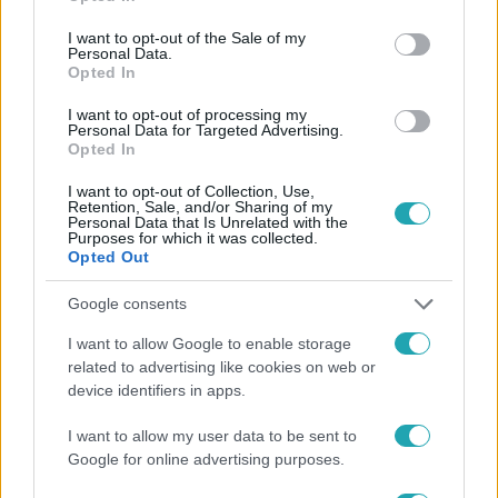
use your data for below specified purposes in below Google
consent section.
I want to opt-out of the Sale of my
Personal Data.
Opted In
I want to opt-out of processing my
Personal Data for Targeted Advertising.
#
CÁPÁK KÖZÖTT
#
VIDEÓ
#
ADÁSRÉSZLETEK
Opted In
#
YOURFLAME
#
BALOGH PETYA
#
GYERTYA
I want to opt-out of Collection, Use,
Retention, Sale, and/or Sharing of my
Personal Data that Is Unrelated with the
Purposes for which it was collected.
Opted Out
Google consents
I want to allow Google to enable storage
Népszerű
related to advertising like cookies on web or
device identifiers in apps.
I want to allow my user data to be sent to
Google for online advertising purposes.
17:24