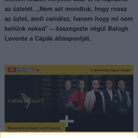
az üzletét. „Nem azt mondtuk, hogy rossz
az üzlet, amit csinálsz, hanem hogy mi nem
kellünk neked” – összegezte végül Balogh
Levente a Cápák álláspontját.