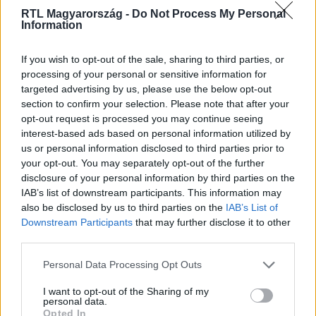
RTL Magyarország -
Do Not Process My Personal
Information
Itt állítsd be, hogy az RTL.hu az elsők között
If you wish to opt-out of the sale, sharing to third parties, or
legyen a Google-találatokban!
processing of your personal or sensitive information for
targeted advertising by us, please use the below opt-out
section to confirm your selection. Please note that after your
opt-out request is processed you may continue seeing
interest-based ads based on personal information utilized by
us or personal information disclosed to third parties prior to
your opt-out. You may separately opt-out of the further
disclosure of your personal information by third parties on the
IAB’s list of downstream participants. This information may
also be disclosed by us to third parties on the
IAB’s List of
Downstream Participants
that may further disclose it to other
third parties.
Kövess minket, és értesülj a friss hírekről a
Please note that this website/app uses one or more Google
Facebookon is!
Personal Data Processing Opt Outs
services and may gather and store information including but
not limited to your visit or usage behaviour. You may click to
I want to opt-out of the Sharing of my
personal data.
Követem
grant or deny consent to Google and its third-party tags to
Opted In