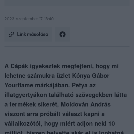
2023. szeptember 17. 18:40
Link másolása
A Cápák igyekeztek megfejteni, hogy mi
lehetne számukra üzlet Kónya Gábor
Yourflame márkájában. Petya az
illatgyertyákon található szövegekben látta
a termékek sikerét, Moldován András
viszont arra próbált választ kapni a
vállalkozótól, hogy miért adjon neki 10
milliót, hiszen helyette akár el is lophatná