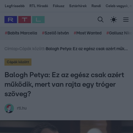
Legfrissebb
RTL Híradó
Fókusz
Sztárhírek
Randi
Celeb vagyok, me
#
Babits Marcella
#
Szellő István
#
Most Wanted
#
Gallusz Niko
Címlap
›
Cápák között
›
Balogh Petya: Ez az egész csak azért működik, mert van rajta egy tróger szöveg?
Cápák között
Balogh Petya: Ez az egész csak azért
működik, mert van rajta egy tróger
szöveg?
rtl.hu