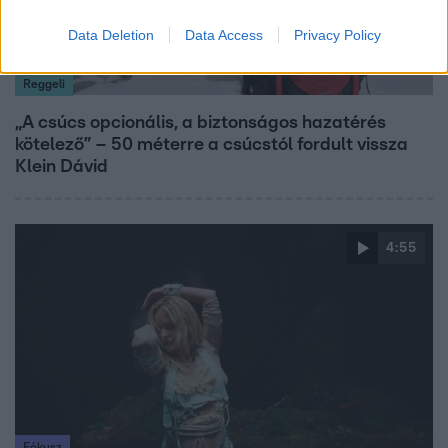
Data Deletion
Data Access
Privacy Policy
Reggeli
„A csúcs opcionális, a biztonságos hazatérés
kötelező” – 50 méterre a csúcstól fordult vissza
Klein Dávid
4:55
Fókusz