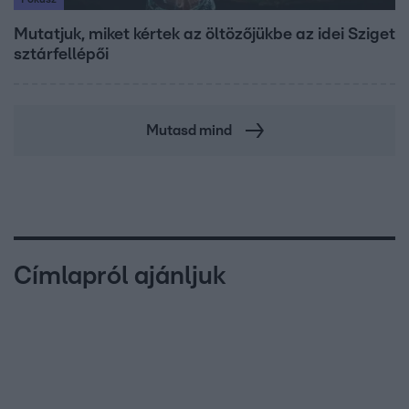
Mutatjuk, miket kértek az öltözőjükbe az idei Sziget
sztárfellépői
Mutasd mind
Címlapról ajánljuk