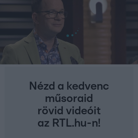
Nézd a kedvenc
műsoraid
rövid videóit
az RTL.hu-n!