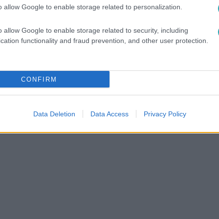
o allow Google to enable storage related to personalization.
o allow Google to enable storage related to security, including
cation functionality and fraud prevention, and other user protection.
CONFIRM
Data Deletion
Data Access
Privacy Policy
ONATE CSOKOLÁDÉ
#
CÁPA
#
CSOKI
#
VÁLLALKOZÁS