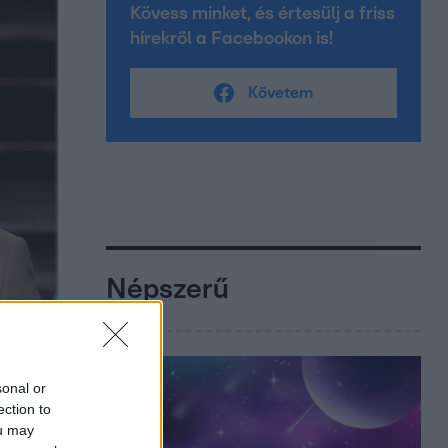
Kövess minket, és értesülj a friss
hírekről a Facebookon is!
Követem
Népszerű
sonal or
ection to
ou may