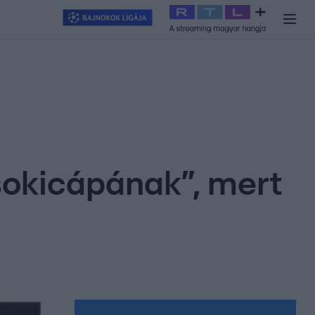
y
#
RTL+
#
Exek csatája 2026
#
Celeb vagyok, ments ki innen
#
H
sokicápának”, mert