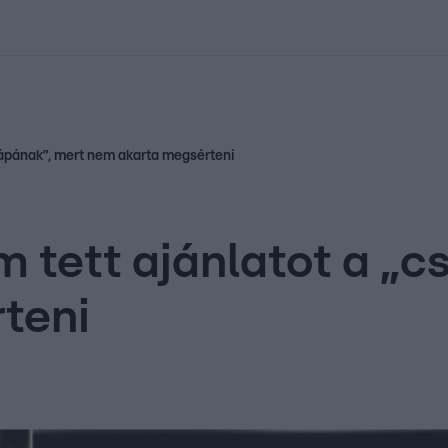
kolett
#
Időjárás
#
RTL műsor
#
Víz
#
Magyar Péter
#
Csillagjeg
cápának”, mert nem akarta megsérteni
 tett ajánlatot a „c
teni