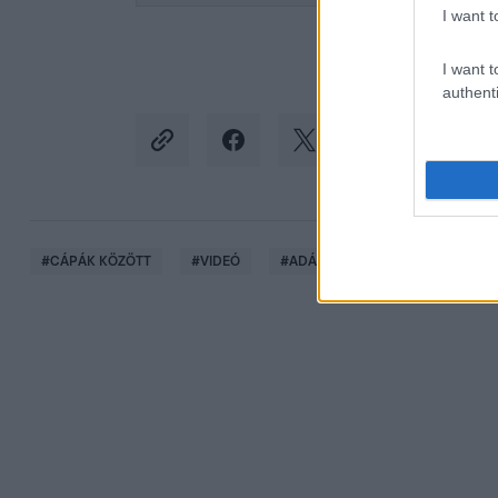
I want t
I want t
authenti
#
CÁPÁK KÖZÖTT
#
VIDEÓ
#
ADÁSRÉSZLETEK
#
PASSI