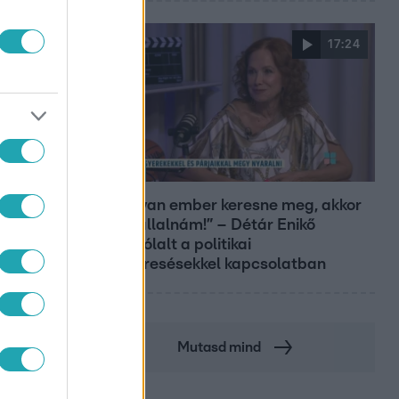
17:24
Reggeli
„Ha olyan ember keresne meg, akkor
sem vállalnám!” – Détár Enikő
megszólalt a politikai
megkeresésekkel kapcsolatban
Mutasd mind