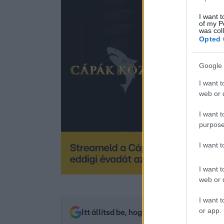
I want t
of my P
was col
Opted 
Google 
I want t
web or d
I want t
purpose
I want 
I want t
web or d
I want t
or app.
Itt állítsd be, hogy az RTL.hu az elsők 