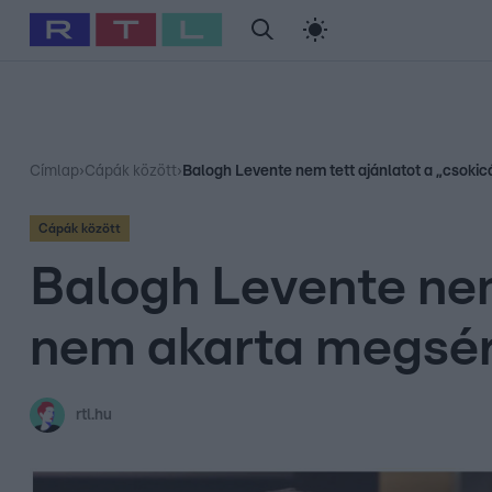
#
Babits Marcella
#
Szellő István
#
Most Wanted
#
Gallusz Ni
Címlap
›
Cápák között
›
Balogh Levente nem tett ajánlatot a „csoki
Cápák között
Balogh Levente nem
nem akarta megsér
rtl.hu