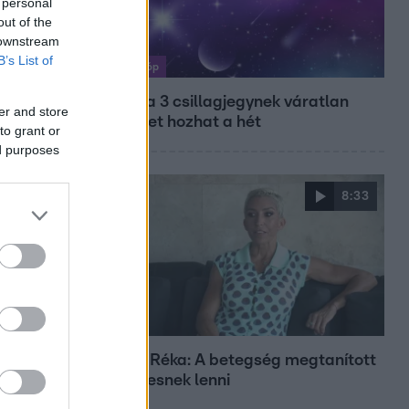
 personal
out of the
 downstream
B’s List of
Horoszkóp
Ennek a 3 csillagjegynek váratlan
er and store
sikereket hozhat a hét
to grant or
ed purposes
8:33
Fókusz
Rubint Réka: A betegség megtanított
türelmesnek lenni