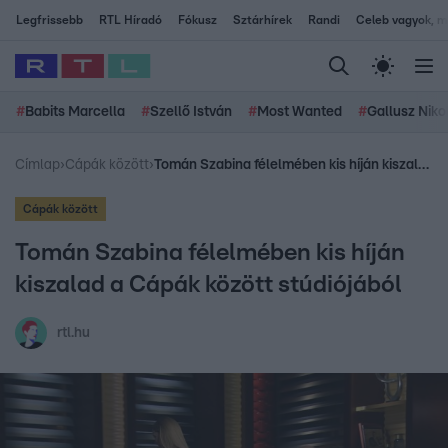
Legfrissebb
RTL Híradó
Fókusz
Sztárhírek
Randi
Celeb vagyok, me
#
Babits Marcella
#
Szellő István
#
Most Wanted
#
Gallusz Niko
Címlap
›
Cápák között
›
Tomán Szabina félelmében kis híján kiszalad a Cápák között stúdiójából
Cápák között
Tomán Szabina félelmében kis híján
kiszalad a Cápák között stúdiójából
rtl.hu