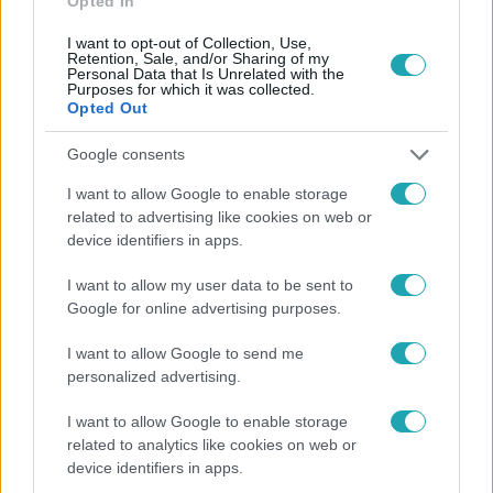
Opted In
I want to opt-out of Collection, Use,
Retention, Sale, and/or Sharing of my
Personal Data that Is Unrelated with the
Purposes for which it was collected.
Opted Out
Népszerű
Google consents
I want to allow Google to enable storage
related to advertising like cookies on web or
device identifiers in apps.
I want to allow my user data to be sent to
Google for online advertising purposes.
I want to allow Google to send me
personalized advertising.
I want to allow Google to enable storage
Bulvár
related to analytics like cookies on web or
device identifiers in apps.
Bódi Guszti és Margó büszkén jelentették be: