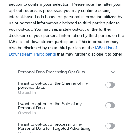
section to confirm your selection. Please note that after your
opt-out request is processed you may continue seeing
interest-based ads based on personal information utilized by
us or personal information disclosed to third parties prior to
Kövess minket, és értesülj a friss hírekről a
your opt-out. You may separately opt-out of the further
Facebookon is!
disclosure of your personal information by third parties on the
IAB’s list of downstream participants. This information may
also be disclosed by us to third parties on the
IAB’s List of
Követem
Downstream Participants
that may further disclose it to other
third parties.
Please note that this website/app uses one or more Google
Personal Data Processing Opt Outs
services and may gather and store information including but
not limited to your visit or usage behaviour. You may click to
I want to opt-out of the Sharing of my
personal data.
grant or deny consent to Google and its third-party tags to
#
CÁPÁK KÖZÖTT
#
TOMÁN SZABINA
Opted In
use your data for below specified purposes in below Google
consent section.
#
ADÁSRÉSZLETEK
#
FÉLELEM
#
FÓBIA
#
KÍGYÓ
I want to opt-out of the Sale of my
Personal Data.
#
5. ÉVAD
#
6. RÉSZ
Opted In
I want to opt-out of processing my
Personal Data for Targeted Advertising.