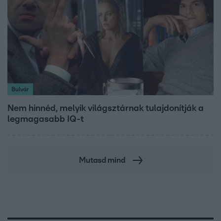
Bulvár
Nem hinnéd, melyik világsztárnak tulajdonítják a
legmagasabb IQ-t
Mutasd mind