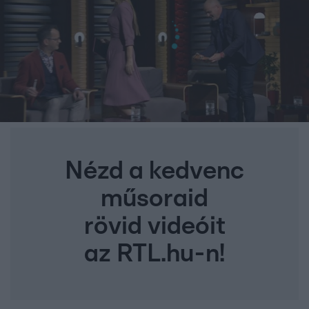
Nézd a kedvenc
műsoraid
rövid videóit
az RTL.hu-n!