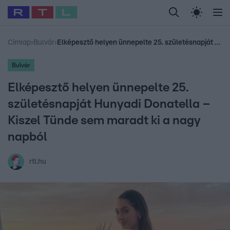
Legfrissebb
RTL Híradó
Fókusz
Sztárhírek
Randi
Celeb vagyok, me
#
Babits Marcella
#
Szellő István
#
Most Wanted
#
Gallusz Niko
Címlap
›
Bulvár
›
Elképesztő helyen ünnepelte 25. születésnapját Hunyadi Donatella – Kiszel Tünde sem maradt ki a nagy napból
Bulvár
Elképesztő helyen ünnepelte 25.
születésnapját Hunyadi Donatella –
Kiszel Tünde sem maradt ki a nagy
napból
rtl.hu