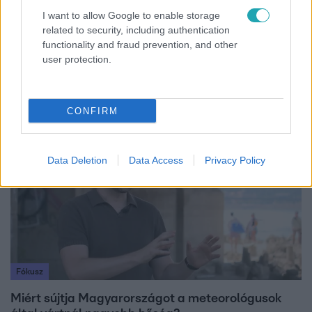
I want to allow Google to enable storage
related to security, including authentication
Híradó
functionality and fraud prevention, and other
user protection.
Az RTL Híradó riportja után renndőrök és
állatmentők hozták ki a magára hagyott kutyát
CONFIRM
6:00
Data Deletion
Data Access
Privacy Policy
Fókusz
Miért sújtja Magyarországot a meteorológusok