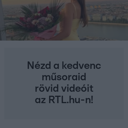
Nézd a kedvenc
műsoraid
rövid videóit
az RTL.hu-n!