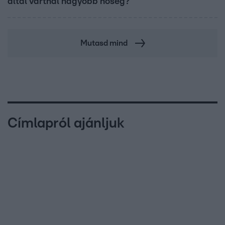
által vártnál nagyobb hőség?
Mutasd mind
Címlapról ajánljuk