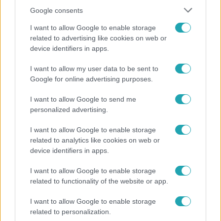
Google consents
I want to allow Google to enable storage
related to advertising like cookies on web or
device identifiers in apps.
I want to allow my user data to be sent to
Bulvár
Google for online advertising purposes.
Rubint Réka: A mai napig nem jött vissza a 100%-
I want to allow Google to send me
os tüdőkapacitásom
personalized advertising.
I want to allow Google to enable storage
related to analytics like cookies on web or
2:14
device identifiers in apps.
I want to allow Google to enable storage
related to functionality of the website or app.
I want to allow Google to enable storage
related to personalization.