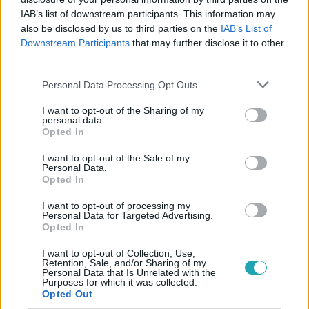
IAB’s list of downstream participants. This information may
also be disclosed by us to third parties on the
IAB’s List of
Downstream Participants
that may further disclose it to other
#
BULVÁR
#
RTL MŰSOR
#
MAI MŰSOR
third parties.
#
MŰSORÚJSÁG
#
HUNYADI DONATELLA
Please note that this website/app uses one or more Google
Personal Data Processing Opt Outs
#
SZÜLETÉSNAP
#
MOL CAMPUS
#
KISZEL TÜNDE
services and may gather and store information including but
not limited to your visit or usage behaviour. You may click to
I want to opt-out of the Sharing of my
personal data.
grant or deny consent to Google and its third-party tags to
Opted In
use your data for below specified purposes in below Google
consent section.
I want to opt-out of the Sale of my
Personal Data.
Opted In
I want to opt-out of processing my
Népszerű
Personal Data for Targeted Advertising.
Opted In
I want to opt-out of Collection, Use,
Retention, Sale, and/or Sharing of my
Personal Data that Is Unrelated with the
Purposes for which it was collected.
Opted Out