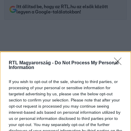
Itt állítsd be, hogy az RTL.hu az elsők között
legyen a Google-találatokban!
RTL Magyarország -
Do Not Process My Personal
Information
If you wish to opt-out of the sale, sharing to third parties, or
processing of your personal or sensitive information for
Kövess minket, és értesülj a friss hírekről a
targeted advertising by us, please use the below opt-out
Facebookon is!
section to confirm your selection. Please note that after your
opt-out request is processed you may continue seeing
Követem
interest-based ads based on personal information utilized by
us or personal information disclosed to third parties prior to
your opt-out. You may separately opt-out of the further
disclosure of your personal information by third parties on the