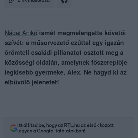
Link másolása
Nádai Anikó
ismét megmelengette követői
szívét: a műsorvezető ezúttal egy igazán
örömteli családi pillanatot osztott meg a
közösségi oldalán, amelynek főszereplője
legkisebb gyermeke, Alex. Ne hagyd ki az
elbűvölő jelenetet!
Itt állítsd be, hogy az RTL.hu az elsők között
legyen a Google-találatokban!