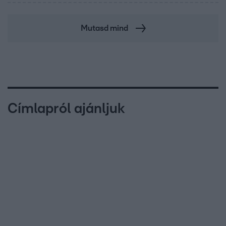
Mutasd mind
Címlapról ajánljuk