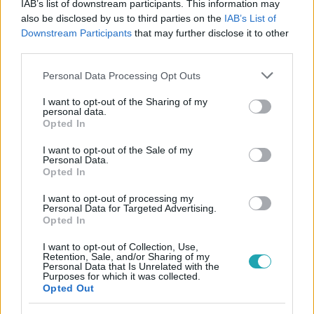
IAB’s list of downstream participants. This information may
#
BULVÁR
#
MAGYAR SZTÁROK
#
NÁDAI ANIKÓ
also be disclosed by us to third parties on the
IAB’s List of
#
RTL HÍRESSÉGEK
#
MAGYAR CELEBEK
#
CUKI
Downstream Participants
that may further disclose it to other
third parties.
#
VIDEÓ
#
GYEREK
#
TÁNC
#
MESE
Please note that this website/app uses one or more Google
Personal Data Processing Opt Outs
#
INSTAGRAM
services and may gather and store information including but
not limited to your visit or usage behaviour. You may click to
I want to opt-out of the Sharing of my
personal data.
grant or deny consent to Google and its third-party tags to
Opted In
use your data for below specified purposes in below Google
consent section.
I want to opt-out of the Sale of my
Personal Data.
Opted In
Népszerű
I want to opt-out of processing my
Personal Data for Targeted Advertising.
Opted In
I want to opt-out of Collection, Use,
Retention, Sale, and/or Sharing of my
Personal Data that Is Unrelated with the
Purposes for which it was collected.
Opted Out