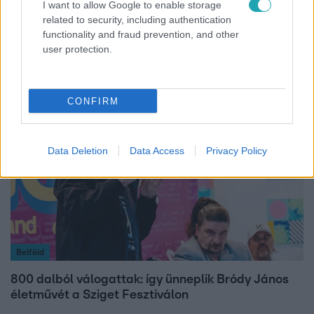
I want to allow Google to enable storage
Fókusz
related to security, including authentication
functionality and fraud prevention, and other
Rubint Réka: A betegség megtanított türelmesnek
user protection.
lenni
CONFIRM
Data Deletion
Data Access
Privacy Policy
Belföld
800 dalból válogattak: így ünneplik Bródy János
életművét a Sziget Fesztiválon