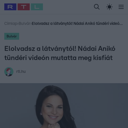
Legfrissebb
RTL Híradó
Fókusz
Sztárhírek
Randi
Celeb vagyok, me
#
Babits Marcella
#
Szellő István
#
Most Wanted
#
Gallusz Niko
Címlap
›
Bulvár
›
Elolvadsz a látványtól! Nádai Anikó tündéri videón mutatta meg kisfiát
Bulvár
Elolvadsz a látványtól! Nádai Anikó
tündéri videón mutatta meg kisfiát
rtl.hu