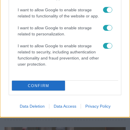
kötelező” – 50 méterre a csúcstól fordult vissza
I want to allow Google to enable storage
Klein Dávid
related to functionality of the website or app.
I want to allow Google to enable storage
related to personalization.
I want to allow Google to enable storage
related to security, including authentication
functionality and fraud prevention, and other
user protection.
CONFIRM
Életmód
Kitört a lecsó-láz! Íme 3 tuti recept az
Data Deletion
Data Access
Privacy Policy
elkészítéséhez