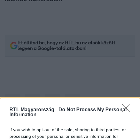
Itt állítsd be, hogy az RTL.hu az elsők között
legyen a Google-találatokban!
RTL Magyarország -
Do Not Process My Personal
Information
If you wish to opt-out of the sale, sharing to third parties, or
Kövess minket, és értesülj a friss hírekről a
processing of your personal or sensitive information for
Facebookon is!