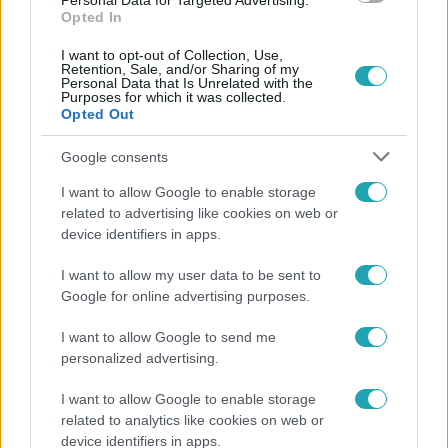
Personal Data for Targeted Advertising.
Opted In
I want to opt-out of Collection, Use,
Retention, Sale, and/or Sharing of my
Personal Data that Is Unrelated with the
Purposes for which it was collected.
Népszerű
Opted Out
Google consents
I want to allow Google to enable storage
14:09
related to advertising like cookies on web or
device identifiers in apps.
I want to allow my user data to be sent to
Google for online advertising purposes.
I want to allow Google to send me
personalized advertising.
I want to allow Google to enable storage
Reggeli
related to analytics like cookies on web or
device identifiers in apps.
„A csúcs opcionális, a biztonságos hazatérés