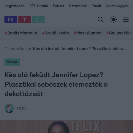
Legfrissebb
RTL Híradó
Fókusz
Sztárhírek
Randi
Celeb vagyok, me
#
Babits Marcella
#
Szellő István
#
Most Wanted
#
Gallusz Niko
Címlap
›
Bulvár
›
Kés alá feküdt Jennifer Lopez? Plasztikai sebészek elemezték a dekoltázsát
Bulvár
Kés alá feküdt Jennifer Lopez?
Plasztikai sebészek elemezték a
dekoltázsát
rtl.hu