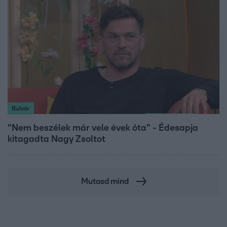
Bulvár
"Nem beszélek már vele évek óta" - Édesapja
kitagadta Nagy Zsoltot
Mutasd mind