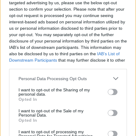
targeted advertising by us, please use the below opt-out
section to confirm your selection. Please note that after your
Követem
opt-out request is processed you may continue seeing
interest-based ads based on personal information utilized by
us or personal information disclosed to third parties prior to
your opt-out. You may separately opt-out of the further
disclosure of your personal information by third parties on the
IAB’s list of downstream participants. This information may
also be disclosed by us to third parties on the
IAB’s List of
#
BULVÁR
#
KÜLFÖLDI SZTÁROK
#
HOLLYWOOD
Downstream Participants
that may further disclose it to other
#
HÍRESSÉGEK
#
VILÁGSZTÁROK
#
JENNIFER LOPEZ
third parties.
#
PLASZTIKA
#
PLASZTIKAI SEBÉSZ
#
DEKOLTÁZS
Please note that this website/app uses one or more Google
Personal Data Processing Opt Outs
services and may gather and store information including but
#
BEAVATKOZÁS
#
MELLPLASZTIKA
not limited to your visit or usage behaviour. You may click to
I want to opt-out of the Sharing of my
personal data.
grant or deny consent to Google and its third-party tags to
#
PLASZTIKAI SEBÉSZET
#
VÖRÖS SZŐNYEG
Opted In
use your data for below specified purposes in below Google
#
OFFICE ROMANCE
#
DIVAT
#
NETFLIX
consent section.
I want to opt-out of the Sale of my
Personal Data.
#
CELEBRITY
Opted In
I want to opt-out of processing my