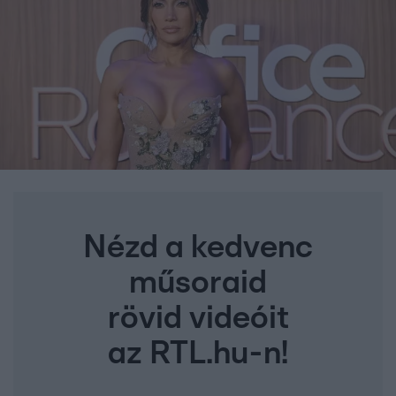
Nézd a kedvenc
műsoraid
rövid videóit
az RTL.hu-n!