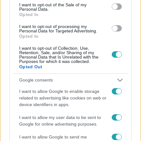
consent section.
I want to opt-out of the Sale of my
Personal Data.
Opted In
I want to opt-out of processing my
#
BULVÁR
#
MAGYAR SZTÁROK
#
SVÁBY ANDRÁS
Personal Data for Targeted Advertising.
Opted In
#
RTL HÍRESSÉGEK
#
MAGYAR CELEBEK
I want to opt-out of Collection, Use,
#
A LEGJOBB AJÁNLAT
#
2. ÉVAD
#
GYŰJTŐK
Retention, Sale, and/or Sharing of my
Personal Data that Is Unrelated with the
Purposes for which it was collected.
Opted Out
Google consents
I want to allow Google to enable storage
related to advertising like cookies on web or
Népszerű
device identifiers in apps.
I want to allow my user data to be sent to
Google for online advertising purposes.
17:24
I want to allow Google to send me