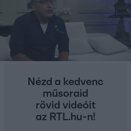
Nézd a kedvenc
műsoraid
rövid videóit
az RTL.hu-n!