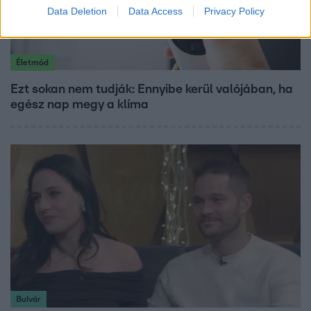
Data Deletion
Data Access
Privacy Policy
Életmód
Ezt sokan nem tudják: Ennyibe kerül valójában, ha
egész nap megy a klíma
Bulvár