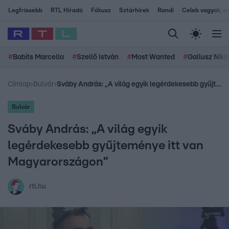
Legfrissebb
RTL Híradó
Fókusz
Sztárhírek
Randi
Celeb vagyok, me
#
Babits Marcella
#
Szellő István
#
Most Wanted
#
Gallusz Niko
Címlap
›
Bulvár
›
Sváby András: „A világ egyik legérdekesebb gyűjteménye itt van Magyarországon”
Bulvár
Sváby András: „A világ egyik
legérdekesebb gyűjteménye itt van
Magyarországon”
rtl.hu