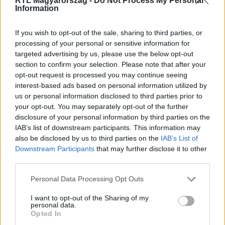
RTL Magyarország -
Do Not Process My Personal
Information
Itt állítsd be, hogy az RTL.hu az elsők között
legyen a Google-találatokban!
If you wish to opt-out of the sale, sharing to third parties, or
processing of your personal or sensitive information for
targeted advertising by us, please use the below opt-out
section to confirm your selection. Please note that after your
opt-out request is processed you may continue seeing
interest-based ads based on personal information utilized by
us or personal information disclosed to third parties prior to
your opt-out. You may separately opt-out of the further
disclosure of your personal information by third parties on the
IAB’s list of downstream participants. This information may
also be disclosed by us to third parties on the
IAB’s List of
Downstream Participants
that may further disclose it to other
third parties.
Kövess minket, és értesülj a friss hírekről a
Facebookon is!
Please note that this website/app uses one or more Google
Personal Data Processing Opt Outs
services and may gather and store information including but
not limited to your visit or usage behaviour. You may click to
I want to opt-out of the Sharing of my
Követem
personal data.
grant or deny consent to Google and its third-party tags to
Opted In
use your data for below specified purposes in below Google