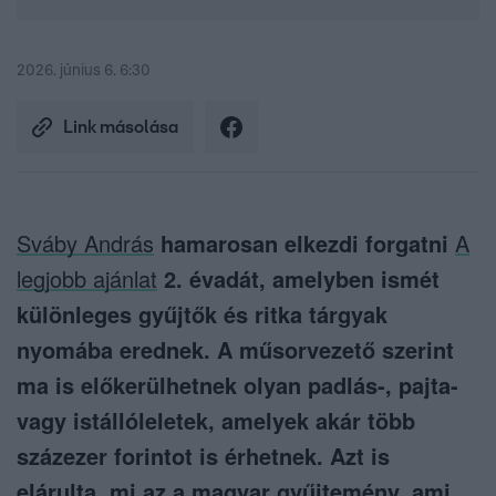
2026. június 6. 6:30
Link másolása
Sváby András
hamarosan elkezdi forgatni
A
legjobb ajánlat
2. évadát, amelyben ismét
különleges gyűjtők és ritka tárgyak
nyomába erednek. A műsorvezető szerint
ma is előkerülhetnek olyan padlás-, pajta-
vagy istállóleletek, amelyek akár több
százezer forintot is érhetnek. Azt is
elárulta, mi az a magyar gyűjtemény, ami