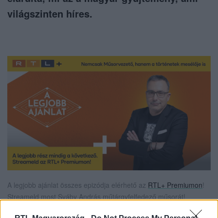
világszinten híres.
A legjobb ajánlat összes epizódja elérhető az
RTL+ Premiumon
!
Streameld most Sváby András műtárgyfelfedező műsorát!