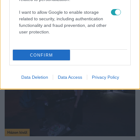
I want to allow Google to enable storage
related to security, including authentication
functionality and fraud prevention, and other
Bulvár
user protection.
"Nekem ő volt a herceg fehér lovon" - Széphalmi
Juliska nem bánja, hogy hozzáment Sánta Lacihoz
CONFIRM
10:54
Data Deletion
Data Access
Privacy Policy
Házon kívül