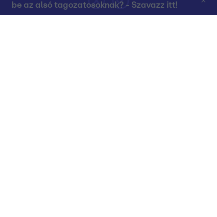
be az alsó tagozatosoknak? - Szavazz itt!
Rólunk
Teljes adások az RTL+-on
Műsorújság
Összes műsor
Műsorba jelentkezés