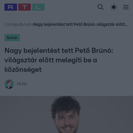
Legfrissebb
RTL Híradó
Fókusz
Sztárhírek
Randi
Celeb vagyok, me
#
Sebestyén Balázs
#
RTL műsor
#
Dj Oti
#
Gudel Takács Gábor
Címlap
›
Bulvár
›
Nagy bejelentést tett Pető Brúnó: világsztár előtt melegíti be a közönséget
Bulvár
Nagy bejelentést tett Pető Brúnó:
világsztár előtt melegíti be a
közönséget
rtl.hu