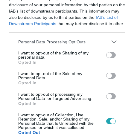
disclosure of your personal information by third parties on the
IAB’s list of downstream participants. This information may
also be disclosed by us to third parties on the
IAB’s List of
#
BULVÁR
#
MAGYAR SZTÁROK
#
RTL HÍRESSÉGEK
Downstream Participants
that may further disclose it to other
third parties.
#
MAGYAR CELEBEK
#
KONCERT
#
JASON DERULO
Please note that this website/app uses one or more Google
#
BUDAPEST
#
ZENE
#
TURNÉ
#
FELLÉPÉS
Personal Data Processing Opt Outs
services and may gather and store information including but
#
BRUNO X SPACC
#
BEJELENTÉS
not limited to your visit or usage behaviour. You may click to
I want to opt-out of the Sharing of my
personal data.
grant or deny consent to Google and its third-party tags to
Opted In
use your data for below specified purposes in below Google
consent section.
I want to opt-out of the Sale of my
Personal Data.
Opted In
I want to opt-out of processing my
Personal Data for Targeted Advertising.
Népszerű
Opted In
I want to opt-out of Collection, Use,
Retention, Sale, and/or Sharing of my
Personal Data that Is Unrelated with the
Purposes for which it was collected.
2:27
Opted Out