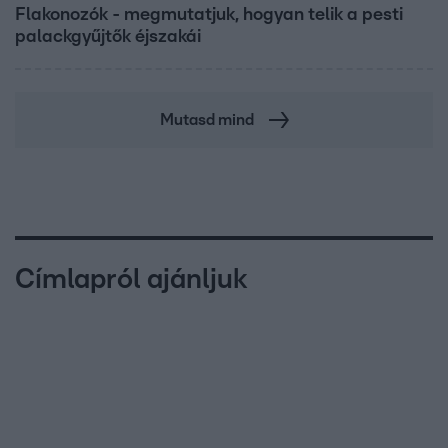
Flakonozók - megmutatjuk, hogyan telik a pesti
palackgyűjtők éjszakái
Mutasd mind
Címlapról ajánljuk