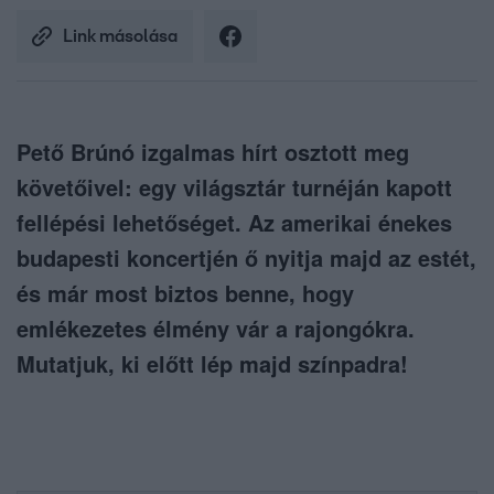
Link másolása
Pető Brúnó izgalmas hírt osztott meg
követőivel: egy világsztár turnéján kapott
fellépési lehetőséget. Az amerikai énekes
budapesti koncertjén ő nyitja majd az estét,
és már most biztos benne, hogy
emlékezetes élmény vár a rajongókra.
Mutatjuk, ki előtt lép majd színpadra!