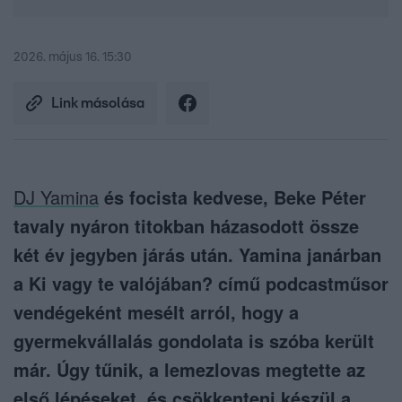
2026. május 16. 15:30
Link másolása
DJ Yamina
és focista kedvese, Beke Péter
tavaly nyáron titokban házasodott össze
két év jegyben járás után. Yamina janárban
a Ki vagy te valójában? című podcastműsor
vendégeként mesélt arról, hogy a
gyermekvállalás gondolata is szóba került
már. Úgy tűnik, a lemezlovas megtette az
első lépéseket, és csökkenteni készül a