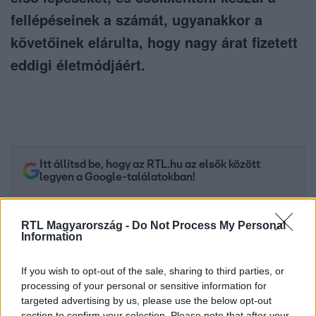
fellépéseinek a számát, ugyanakkor a
követőinek elárulta, hogy nagy árat fizetett
eddigi életmódjáért.
Itt állítsd be, hogy az RTL.hu az elsők között
legyen a Google-találatokban!
RTL Magyarország -
Do Not Process My Personal
Information
If you wish to opt-out of the sale, sharing to third parties, or
processing of your personal or sensitive information for
targeted advertising by us, please use the below opt-out
section to confirm your selection. Please note that after your