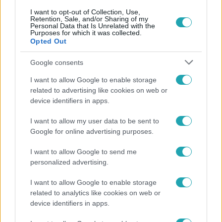
I want to opt-out of Collection, Use,
Retention, Sale, and/or Sharing of my
Personal Data that Is Unrelated with the
Purposes for which it was collected.
Népszerű
Opted Out
Google consents
I want to allow Google to enable storage
related to advertising like cookies on web or
device identifiers in apps.
I want to allow my user data to be sent to
Google for online advertising purposes.
I want to allow Google to send me
personalized advertising.
Bulvár
I want to allow Google to enable storage
related to analytics like cookies on web or
"Nekem ő volt a herceg fehér lovon" - Széphalmi
device identifiers in apps.
Juliska nem bánja, hogy hozzáment Sánta Lacihoz