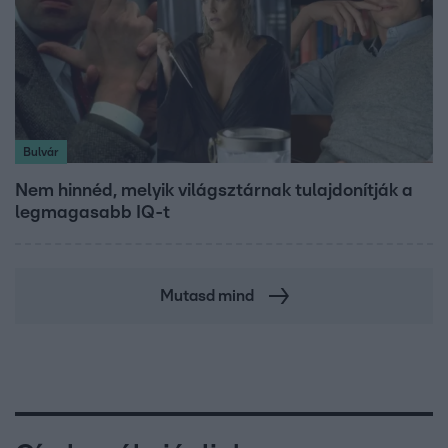
Bulvár
Nem hinnéd, melyik világsztárnak tulajdonítják a
legmagasabb IQ-t
Mutasd mind