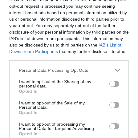
opt-out request is processed you may continue seeing
interest-based ads based on personal information utilized by
us or personal information disclosed to third parties prior to
Kövess minket, és értesülj a friss hírekről a
your opt-out. You may separately opt-out of the further
Facebookon is!
disclosure of your personal information by third parties on the
IAB’s list of downstream participants. This information may
Követem
also be disclosed by us to third parties on the
IAB’s List of
Downstream Participants
that may further disclose it to other
third parties.
Please note that this website/app uses one or more Google
Personal Data Processing Opt Outs
services and may gather and store information including but
not limited to your visit or usage behaviour. You may click to
I want to opt-out of the Sharing of my
personal data.
#
BULVÁR
#
MAGYAR SZTÁROK
#
DJ YAMINA
grant or deny consent to Google and its third-party tags to
Opted In
use your data for below specified purposes in below Google
#
RTL HÍRESSÉGEK
#
MAGYAR CELEBEK
#
BEKE PÉTER
consent section.
I want to opt-out of the Sale of my
Personal Data.
#
GYERMEKVÁLLALÁS
#
HORMONHÁZTARTÁS
Opted In
I want to opt-out of processing my
Personal Data for Targeted Advertising.
Opted In