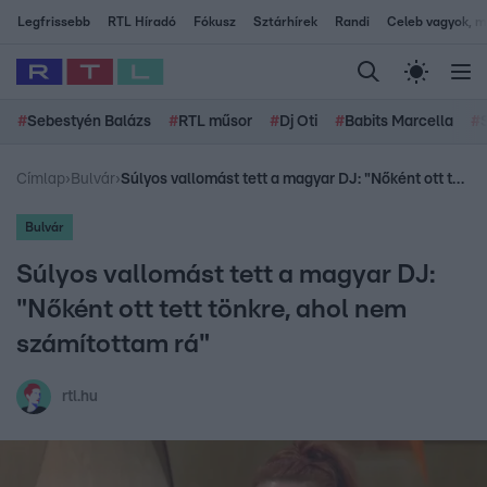
Legfrissebb
RTL Híradó
Fókusz
Sztárhírek
Randi
Celeb vagyok, me
#
Sebestyén Balázs
#
RTL műsor
#
Dj Oti
#
Babits Marcella
#
Címlap
›
Bulvár
›
Súlyos vallomást tett a magyar DJ: "Nőként ott tett tönkre, ahol nem számítottam rá"
Bulvár
Súlyos vallomást tett a magyar DJ:
"Nőként ott tett tönkre, ahol nem
számítottam rá"
rtl.hu