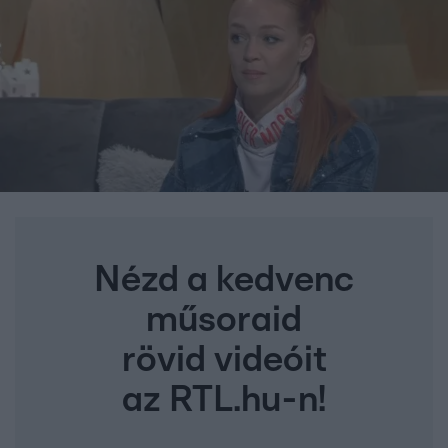
Nézd a kedvenc
műsoraid
rövid videóit
az RTL.hu-n!