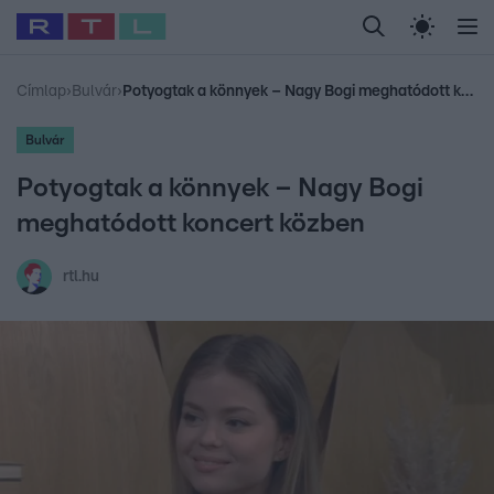
Legfrissebb
RTL Híradó
Fókusz
Sztárhírek
Randi
Celeb vagyok, me
#
Babits Marcella
#
Szellő István
#
Most Wanted
#
Gallusz Niko
Címlap
›
Bulvár
›
Potyogtak a könnyek – Nagy Bogi meghatódott koncert közben
Bulvár
Potyogtak a könnyek – Nagy Bogi
meghatódott koncert közben
rtl.hu