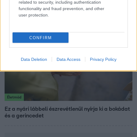
related to security, including authentication
Mindössze 214-en élnek a borsodi zsákfaluban,
functionality and fraud prevention, and other
ahol egyetlen játszótér jelenti a nyári szünetet
user protection.
CONFIRM
Data Deletion
Data Access
Privacy Policy
Életmód
Ez a nyári lábbeli észrevétlenül nyírja ki a bokádat
és a gerincedet