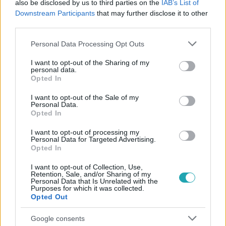
also be disclosed by us to third parties on the
IAB’s List of
#
SÍRÁS
#
KÖNNYEK
#
KÖZÖNSÉG
#
RAJONGÓ
Downstream Participants
that may further disclose it to other
#
MEGHATÓ
third parties.
Please note that this website/app uses one or more Google
Personal Data Processing Opt Outs
services and may gather and store information including but
not limited to your visit or usage behaviour. You may click to
I want to opt-out of the Sharing of my
personal data.
grant or deny consent to Google and its third-party tags to
Opted In
use your data for below specified purposes in below Google
consent section.
I want to opt-out of the Sale of my
Personal Data.
Népszerű
Opted In
I want to opt-out of processing my
Personal Data for Targeted Advertising.
Opted In
14:09
I want to opt-out of Collection, Use,
Retention, Sale, and/or Sharing of my
Personal Data that Is Unrelated with the
Purposes for which it was collected.
Opted Out
Google consents