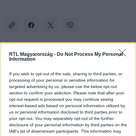
Kövess minket, és értesülj a friss hírekről a
RTL Magyarország -
Do Not Process My Personal
Information
Facebookon is!
If you wish to opt-out of the sale, sharing to third parties, or
Követem
processing of your personal or sensitive information for
targeted advertising by us, please use the below opt-out
section to confirm your selection. Please note that after your
opt-out request is processed you may continue seeing
interest-based ads based on personal information utilized by
us or personal information disclosed to third parties prior to
your opt-out. You may separately opt-out of the further
#
BULVÁR
#
MAGYAR SZTÁROK
#
RTL HÍRESSÉGEK
disclosure of your personal information by third parties on the
#
MAGYAR CELEBEK
#
NAGY BOGI
#
KONCERT
IAB’s list of downstream participants. This information may