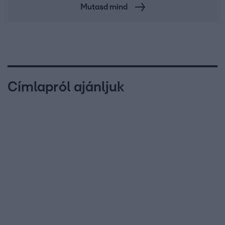
Mutasd mind
Címlapról ajánljuk