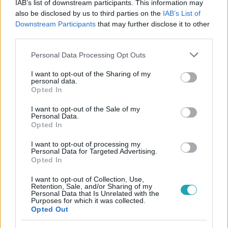
IAB’s list of downstream participants. This information may
#
BULVÁR
#
MAGYAR SZTÁROK
#
RTL HÍRESSÉGEK
also be disclosed by us to third parties on the
IAB’s List of
#
MAGYAR CELEBEK
#
KISS ÁDÁM
#
MVM DOME
Downstream Participants
that may further disclose it to other
third parties.
#
ELŐADÁS
#
SHOWDER KLUB
#
HUMOR
Please note that this website/app uses one or more Google
Personal Data Processing Opt Outs
#
ELEK PÉTER
#
GITÁR
#
PRODUKCIÓ
services and may gather and store information including but
not limited to your visit or usage behaviour. You may click to
I want to opt-out of the Sharing of my
personal data.
grant or deny consent to Google and its third-party tags to
Opted In
use your data for below specified purposes in below Google
consent section.
I want to opt-out of the Sale of my
Personal Data.
Opted In
Népszerű
I want to opt-out of processing my
Personal Data for Targeted Advertising.
Opted In
I want to opt-out of Collection, Use,
Retention, Sale, and/or Sharing of my
6:41
Personal Data that Is Unrelated with the
Purposes for which it was collected.
Opted Out