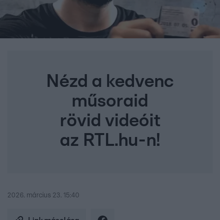
Nézd a kedvenc
műsoraid
rövid videóit
az RTL.hu-n!
2026. március 23. 15:40