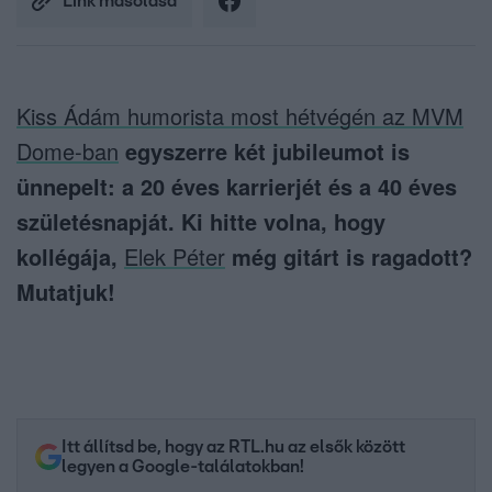
Link másolása
Kiss Ádám humorista most hétvégén az MVM
Dome-ban
egyszerre két jubileumot is
ünnepelt: a 20 éves karrierjét és a 40 éves
születésnapját. Ki hitte volna, hogy
kollégája,
Elek Péter
még gitárt is ragadott?
Mutatjuk!
Itt állítsd be, hogy az RTL.hu az elsők között
legyen a Google-találatokban!