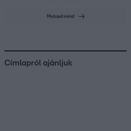
Mutasd mind
Címlapról ajánljuk