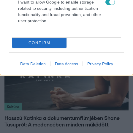
I want to allow Google to enable storage
Horoszkóp
related to security, including authentication
functionality and fraud prevention, and other
Ennek a 3 csillagjegynek sorsfordító találkozást
user protection.
hozhat az augusztus
CONFIRM
Data Deletion
Data Access
Privacy Policy
Kultúra
Hosszú Katinka a dokumentumfilmjében Shane
Tusupról: A medencében minden működött