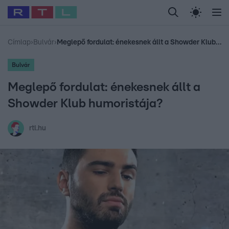
Legfrissebb
RTL Híradó
Fókusz
Sztárhírek
Randi
Celeb vagyok, me
#
Babits Marcella
#
Szellő István
#
Most Wanted
#
Gallusz Niko
Címlap
›
Bulvár
›
Meglepő fordulat: énekesnek állt a Showder Klub humoristája?
Bulvár
Meglepő fordulat: énekesnek állt a
Showder Klub humoristája?
rtl.hu