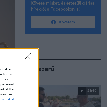
Kövess minket, és értesülj a friss
hírekről a Facebookon is!
Követem
Népszerű
sonal or
ection to
ou may
 personal
out of the
21:40
 downstream
B’s List of