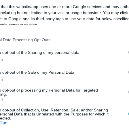
 that this website/app uses one or more Google services and may gath
including but not limited to your visit or usage behaviour. You may click 
 to Google and its third-party tags to use your data for below specifi
ogle consent section.
Link másolása
l Data Processing Opt Outs
o opt-out of the Sharing of my personal data.
In
pülés után végre tényleg révbe ért:
 a közelgő dátum kapcsán pedig érzelmes
o opt-out of the Sale of my Personal Data.
In
sztotta meg gondolatait.
to opt-out of processing my Personal Data for Targeted
ing.
In
o opt-out of Collection, Use, Retention, Sale, and/or Sharing
ersonal Data that Is Unrelated with the Purposes for which it
között legyen a Google-találatokban!
lected.
Out