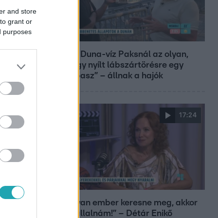
er and store
to grant or
ed purposes
Reggeli
„10 cm Duna-víz Paksnál az olyan,
mint egy nyílt lábszártörésre egy
sebtapasz” – állnak a hajók
17:24
Reggeli
„Ha olyan ember keresne meg, akkor
sem vállalnám!” – Détár Enikő