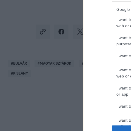
Google 
I want t
web or d
I want t
purpose
I want 
#
BULVÁR
#
MAGYAR SZTÁROK
#
MOLNÁR GUSZTÁV
#
I want t
#
KISLÁNY
web or d
I want t
or app.
I want t
I want t
authenti