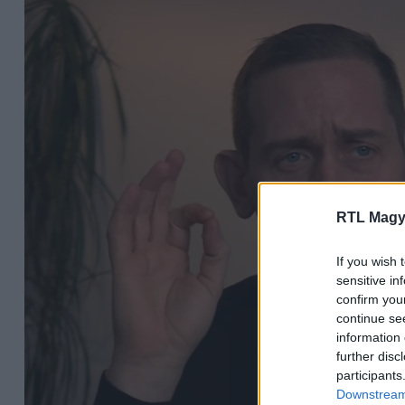
RTL Magy
If you wish 
sensitive in
confirm you
continue se
information 
further disc
participants
Downstream 