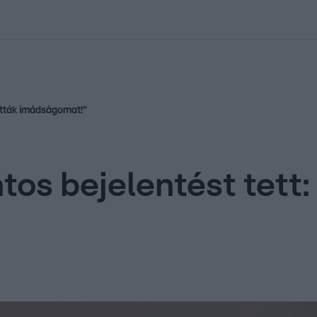
kolett
#
Időjárás
#
RTL műsor
#
Víz
#
Magyar Péter
#
Csillagjeg
atták imádságomat!"
tos bejelentést tett