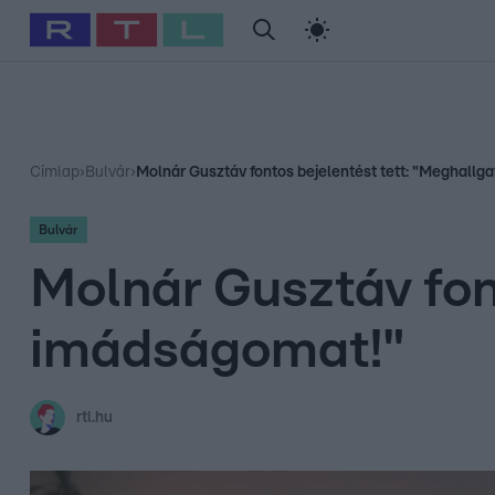
#
Babits Marcella
#
Szellő István
#
Most Wanted
#
Gallusz Ni
Címlap
›
Bulvár
›
Molnár Gusztáv fontos bejelentést tett: "Meghallg
Bulvár
Molnár Gusztáv fon
imádságomat!"
rtl.hu