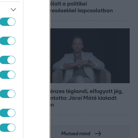
megszólalt a politikai
megkeresésekkel kapcsolatban
Bulvár
Pluszpénzes légkondi, elfogyott jég,
zöld rántotta: Járai Máté kiakadt
Siófokon
Mutasd mind