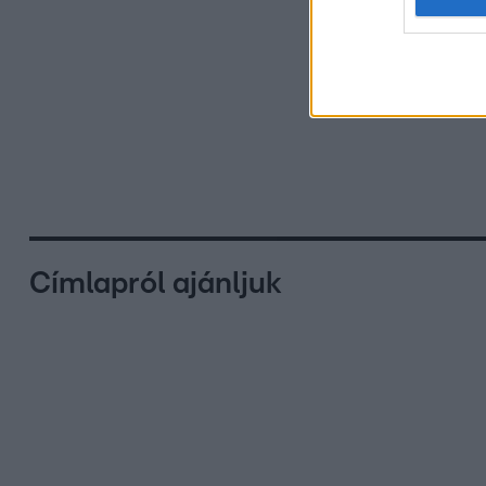
Címlapról ajánljuk