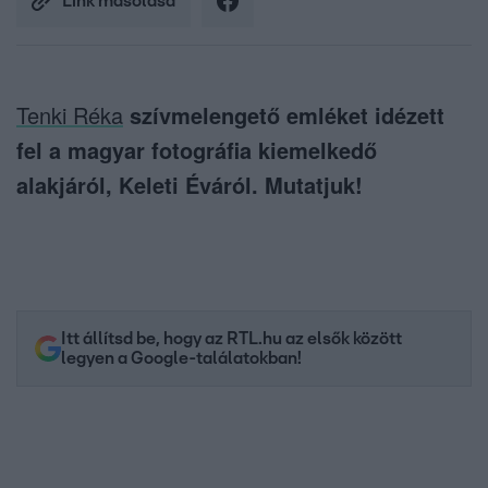
Link másolása
Tenki Réka
szívmelengető emléket idézett
fel a magyar fotográfia kiemelkedő
alakjáról, Keleti Éváról. Mutatjuk!
Itt állítsd be, hogy az RTL.hu az elsők között
legyen a Google-találatokban!