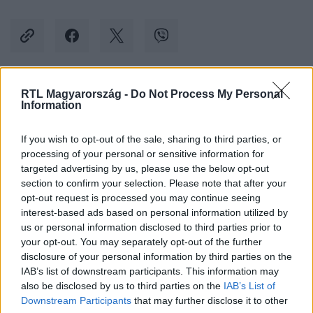
RTL Magyarország -
Do Not Process My Personal
Kövess minket, és értesülj a friss hírekről a
Information
Facebookon is!
If you wish to opt-out of the sale, sharing to third parties, or
processing of your personal or sensitive information for
Követem
targeted advertising by us, please use the below opt-out
section to confirm your selection. Please note that after your
opt-out request is processed you may continue seeing
interest-based ads based on personal information utilized by
us or personal information disclosed to third parties prior to
your opt-out. You may separately opt-out of the further
#
BULVÁR
#
MAGYAR SZTÁROK
#
TENKI RÉKA
disclosure of your personal information by third parties on the
IAB’s list of downstream participants. This information may
#
RTL HÍRESSÉGEK
#
MAGYAR CELEBEK
#
BÚCSÚ
also be disclosed by us to third parties on the
IAB’s List of
#
KELETI ÉVA
#
EMLÉK
Downstream Participants
that may further disclose it to other