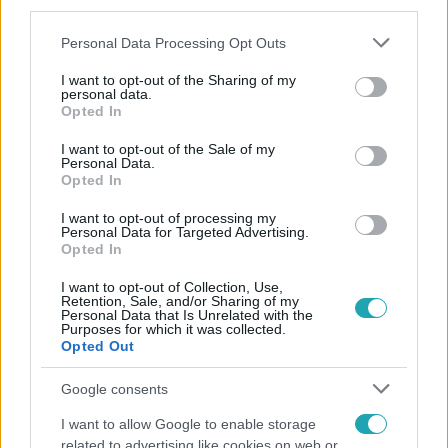
third parties.
Please note that this website/app uses one or more Google
Personal Data Processing Opt Outs
services and may gather and store information including but
not limited to your visit or usage behaviour. You may click to
I want to opt-out of the Sharing of my
personal data.
grant or deny consent to Google and its third-party tags to
Opted In
use your data for below specified purposes in below Google
consent section.
Népszerű
I want to opt-out of the Sale of my
Personal Data.
Opted In
I want to opt-out of processing my
Personal Data for Targeted Advertising.
21:40
Opted In
I want to opt-out of Collection, Use,
Retention, Sale, and/or Sharing of my
Personal Data that Is Unrelated with the
Purposes for which it was collected.
Opted Out
Google consents
I want to allow Google to enable storage
related to advertising like cookies on web or
Reggeli