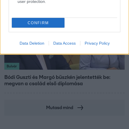
user protection.
CONFIRM
Data Deletion
Data Access
Privacy Policy
Bulvár
Bódi Guszti és Margó büszkén jelentették be:
megvan a család első diplomása
Mutasd mind