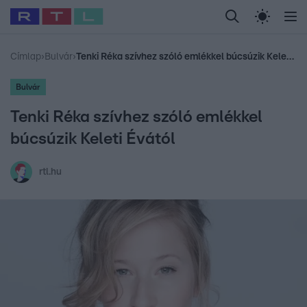
Legfrissebb
RTL Híradó
Fókusz
Sztárhírek
Randi
Celeb vagyok, me
#
Babits Marcella
#
Szellő István
#
Most Wanted
#
Gallusz Niko
Címlap
›
Bulvár
›
Tenki Réka szívhez szóló emlékkel búcsúzik Keleti Évától
Bulvár
Tenki Réka szívhez szóló emlékkel
búcsúzik Keleti Évától
rtl.hu