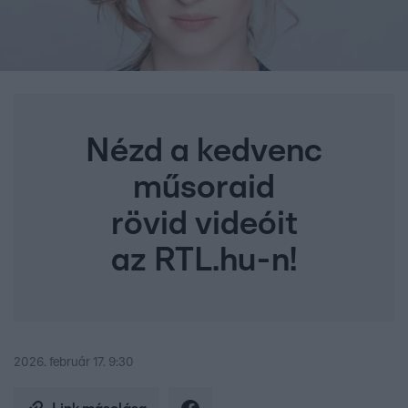
Nézd a kedvenc
műsoraid
rövid videóit
az RTL.hu-n!
2026. február 17. 9:30