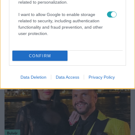
related to personalization.
I want to allow Google to enable storage
related to security, including authentication
functionality and fraud prevention, and other
Bulvár
user protection.
A fiataloknak üzent Majka: „Hagyjátok ezt abba,
ez nagyon ciki!”
CONFIRM
Data Deletion
Data Access
Privacy Policy
Bulvár