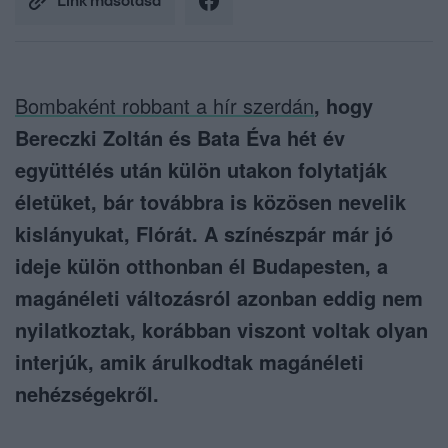
Link másolása
Bombaként robbant a hír szerdán
, hogy
Bereczki Zoltán és Bata Éva hét év
együttélés után külön utakon folytatják
életüket, bár továbbra is közösen nevelik
kislányukat, Flórát. A színészpár már jó
ideje külön otthonban él Budapesten, a
magánéleti változásról azonban eddig nem
nyilatkoztak, korábban viszont voltak olyan
interjúk, amik árulkodtak magánéleti
nehézségekről.