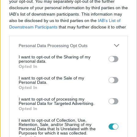
your opt-out. You may separately opt-out of the further
disclosure of your personal information by third parties on the
IAB’s list of downstream participants. This information may
also be disclosed by us to third parties on the
IAB’s List of
Downstream Participants
that may further disclose it to other
third parties.
#
BULVÁR
#
MAGYAR SZTÁROK
#
RTL HÍRESSÉGEK
Please note that this website/app uses one or more Google
Personal Data Processing Opt Outs
services and may gather and store information including but
#
MAGYAR CELEBEK
#
BERECZKI ZOLTÁN
#
VÁLÁS
not limited to your visit or usage behaviour. You may click to
I want to opt-out of the Sharing of my
personal data.
grant or deny consent to Google and its third-party tags to
Opted In
use your data for below specified purposes in below Google
consent section.
I want to opt-out of the Sale of my
Personal Data.
Opted In
I want to opt-out of processing my
Personal Data for Targeted Advertising.
Népszerű
Opted In
I want to opt-out of Collection, Use,
Retention, Sale, and/or Sharing of my
Personal Data that Is Unrelated with the
Purposes for which it was collected.
17:24