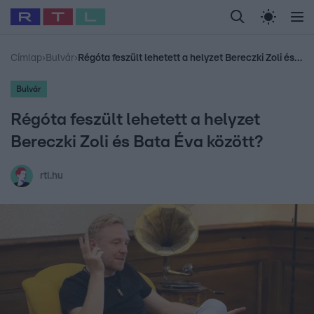
Legfrissebb
RTL Híradó
Fókusz
Sztárhírek
Randi
Celeb vagyok, me
#
Babits Marcella
#
Szellő István
#
Most Wanted
#
Gallusz Niko
Címlap
›
Bulvár
›
Régóta feszült lehetett a helyzet Bereczki Zoli és Bata Éva között?
Bulvár
Régóta feszült lehetett a helyzet
Bereczki Zoli és Bata Éva között?
rtl.hu