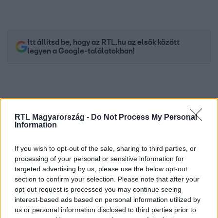
Itt állítsd be, hogy az RTL.hu az elsők között
legyen a Google-találatokban!
RTL Magyarország -
Do Not Process My Personal
Information
If you wish to opt-out of the sale, sharing to third parties, or
processing of your personal or sensitive information for
targeted advertising by us, please use the below opt-out
Kövess minket, és értesülj a friss hírekről a
section to confirm your selection. Please note that after your
opt-out request is processed you may continue seeing
Facebookon is!
interest-based ads based on personal information utilized by
us or personal information disclosed to third parties prior to
Követem