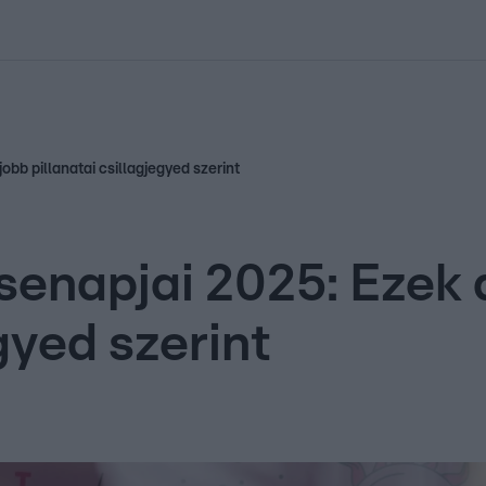
kolett
#
Időjárás
#
RTL műsor
#
Víz
#
Magyar Péter
#
Csillagjeg
b pillanatai csillagjegyed szerint
enapjai 2025: Ezek 
gyed szerint