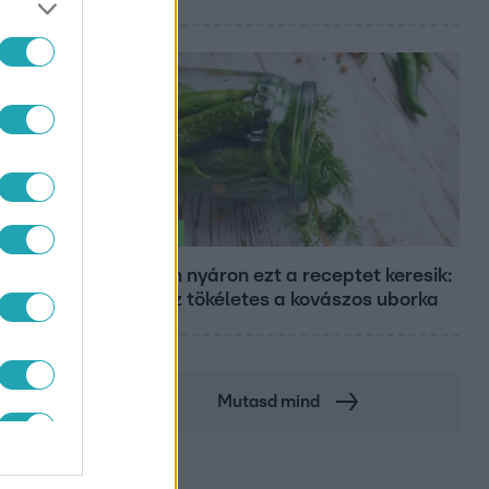
Életmód
IA
Minden nyáron ezt a receptet keresik:
így lesz tökéletes a kovászos uborka
Mutasd mind