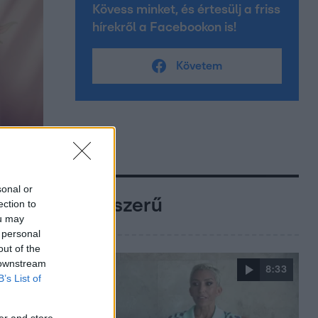
Kövess minket, és értesülj a friss
hírekről a Facebookon is!
Követem
sonal or
Népszerű
ection to
ou may
 personal
out of the
 downstream
8:33
B’s List of
er and store