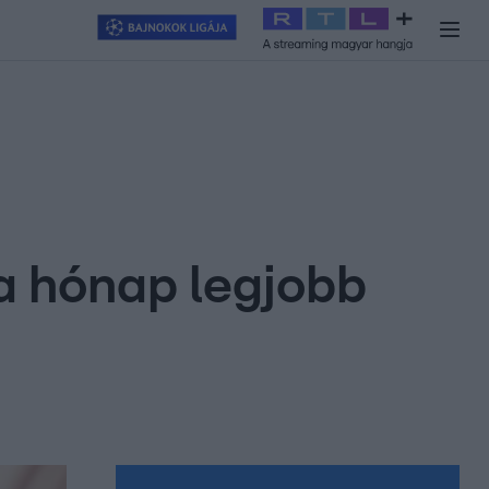
y
#
RTL+
#
Exek csatája 2026
#
Celeb vagyok, ments ki innen
#
H
a hónap legjobb