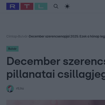
#
Babits Marcella
#
Szellő István
#
Most Wanted
#
Gallusz Ni
Címlap
›
Bulvár
›
December szerencsenapjai 2025: Ezek a hónap legjob
Bulvár
December szerencs
pillanatai csillagje
rtl.hu