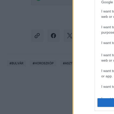
Google 
I want t
web or d
I want t
purpose
I want 
I want t
web or d
#
BULVÁR
#
HOROSZKÓP
#
ASZTROLÓGIA
#
CSILLAGJ
I want t
or app.
I want t
I want t
authenti