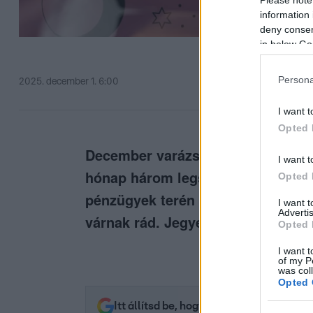
information 
deny consent
in below Go
Persona
2025. december 1. 6:00
I want t
Opted 
December varázslatos energiákat 
I want t
hónap három legszebb szerencsen
Opted 
pénzügyek terén meglepetések, örö
I want 
Advertis
várnak rád. Jegyezd fel ezeket a n
Opted 
I want t
of my P
was col
Opted 
Itt állítsd be, hogy az RTL.hu az elsők 