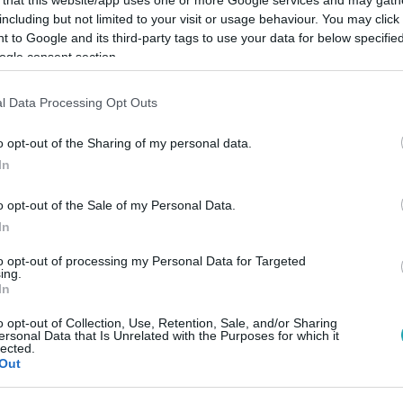
including but not limited to your visit or usage behaviour. You may click 
 to Google and its third-party tags to use your data for below specifi
ogle consent section.
l Data Processing Opt Outs
Link másolása
o opt-out of the Sharing of my personal data.
In
hoz minden csillagjegynek! Fedezd fel a
o opt-out of the Sale of my Personal Data.
apját, amikor a szerelem, a munka és a
In
mteli pillanatok és inspiráló lehetőségek
to opt-out of processing my Personal Data for Targeted
ing.
apokat, és használd ki a pozitív energiákat!
In
o opt-out of Collection, Use, Retention, Sale, and/or Sharing
ersonal Data that Is Unrelated with the Purposes for which it
lected.
Out
között legyen a Google-találatokban!