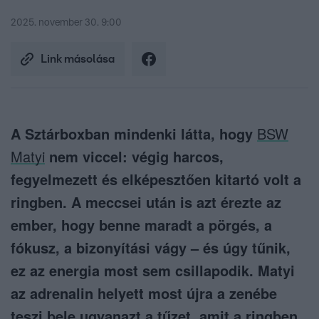
2025. november 30. 9:00
Link másolása
A Sztárboxban mindenki látta, hogy
BSW
Matyi
nem viccel: végig harcos,
fegyelmezett és elképesztően kitartó volt a
ringben. A meccsei után is azt érezte az
ember, hogy benne maradt a pörgés, a
fókusz, a bizonyítási vágy – és úgy tűnik,
ez az energia most sem csillapodik. Matyi
az adrenalin helyett most újra a zenébe
teszi bele ugyanazt a tűzet, amit a ringben