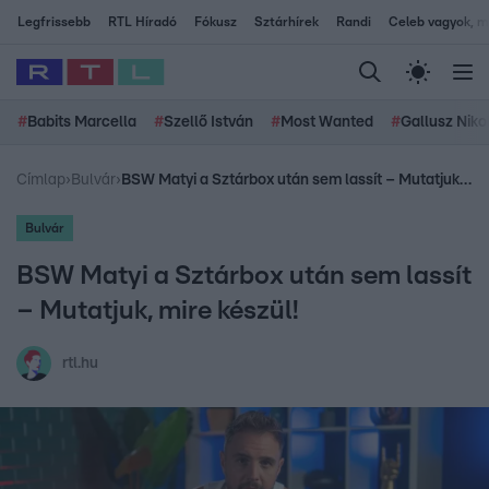
Legfrissebb
RTL Híradó
Fókusz
Sztárhírek
Randi
Celeb vagyok, me
#
Babits Marcella
#
Szellő István
#
Most Wanted
#
Gallusz Niko
Címlap
›
Bulvár
›
BSW Matyi a Sztárbox után sem lassít – Mutatjuk, mire készül!
Bulvár
BSW Matyi a Sztárbox után sem lassít
– Mutatjuk, mire készül!
rtl.hu