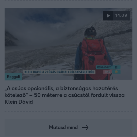
14:09
Reggeli
„A csúcs opcionális, a biztonságos hazatérés
kötelező” – 50 méterre a csúcstól fordult vissza
Klein Dávid
Mutasd mind