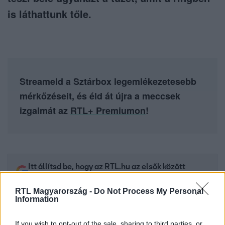
is láthattunk tőle.
Streameld a Sztárbox legemlékezetesebb
mérkőzéseit, és éld át újra a meccsek
izgalmát az
RTL+ Premiumon
!
Itt állítsd be, hogy az RTL.hu az elsők között
legyen a Google-találatokban!
RTL Magyarország -
Do Not Process My Personal
Information
If you wish to opt-out of the sale, sharing to third parties, or