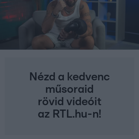
Nézd a kedvenc
műsoraid
rövid videóit
az RTL.hu-n!