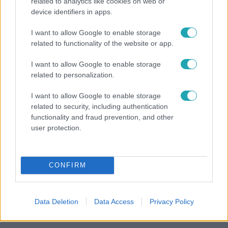
related to analytics like cookies on web or
Reggeli
device identifiers in apps.
Átvonul a hidegfront az országon – így alakul a
I want to allow Google to enable storage
hőmérséklet a hét második felében
related to functionality of the website or app.
I want to allow Google to enable storage
related to personalization.
I want to allow Google to enable storage
related to security, including authentication
functionality and fraud prevention, and other
user protection.
CONFIRM
Bulvár
Már nagymama, de a fiai is kész férfiak: friss fotón
Data Deletion
Data Access
Privacy Policy
Szandi fiai