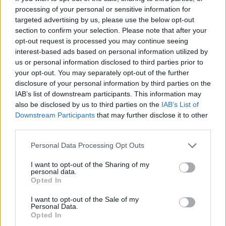
processing of your personal or sensitive information for
targeted advertising by us, please use the below opt-out
section to confirm your selection. Please note that after your
opt-out request is processed you may continue seeing
interest-based ads based on personal information utilized by
us or personal information disclosed to third parties prior to
your opt-out. You may separately opt-out of the further
Kövess minket, és értesülj a friss hírekről a
disclosure of your personal information by third parties on the
IAB’s list of downstream participants. This information may
Facebookon is!
also be disclosed by us to third parties on the
IAB’s List of
Downstream Participants
that may further disclose it to other
Követem
third parties.
Please note that this website/app uses one or more Google
Personal Data Processing Opt Outs
services and may gather and store information including but
not limited to your visit or usage behaviour. You may click to
I want to opt-out of the Sharing of my
personal data.
grant or deny consent to Google and its third-party tags to
Opted In
use your data for below specified purposes in below Google
#
BULVÁR
#
MAGYAR SZTÁROK
#
BSW MATYI
consent section.
I want to opt-out of the Sale of my
Personal Data.
#
RTL HÍRESSÉGEK
#
MAGYAR CELEBEK
#
SZTÁRBOX
Opted In
#
TENERIFE
#
STÚDIÓ
#
ZENE
#
KONCERT