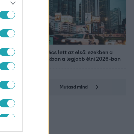
Nagyvilág
Nem Bécs lett az első: ezekben a
városokban a legjobb élni 2026-ban
Mutasd mind