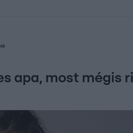
kolett
#
Időjárás
#
RTL műsor
#
Víz
#
Magyar Péter
#
Csillagjeg
idi
s apa, most mégis ri