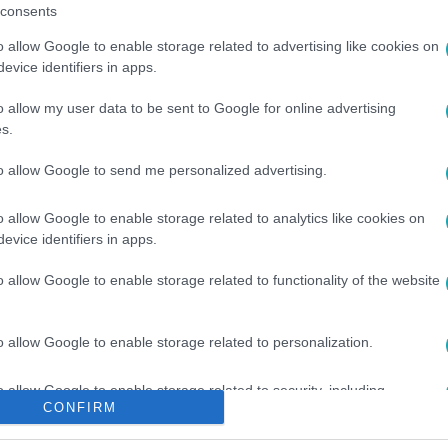
consents
o allow Google to enable storage related to advertising like cookies on
evice identifiers in apps.
között legyen a Google-találatokban!
o allow my user data to be sent to Google for online advertising
s.
to allow Google to send me personalized advertising.
o allow Google to enable storage related to analytics like cookies on
evice identifiers in apps.
o allow Google to enable storage related to functionality of the website
o allow Google to enable storage related to personalization.
X 2025
#
ZENEKAR
#
BUDAPEST
#
NOÉ VIKTOR
o allow Google to enable storage related to security, including
CONFIRM
cation functionality and fraud prevention, and other user protection.