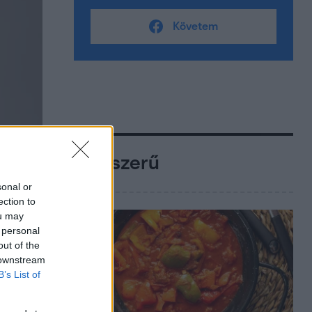
Követem
Népszerű
sonal or
ection to
ou may
 personal
out of the
 downstream
B’s List of