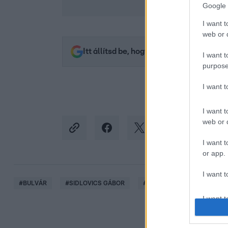
Google 
I want t
web or d
Itt állítsd be, hogy az RTL.hu az elsők 
I want t
purpose
I want 
I want t
web or d
I want t
or app.
I want t
#
BULVÁR
#
SIDLOVICS GÁBOR
#
SZTÁRBOX
#
SZTÁRBO
I want t
authenti