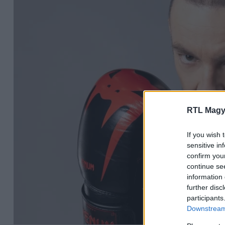
RTL Magy
If you wish 
sensitive in
confirm you
continue se
information 
further disc
participants
Downstream 