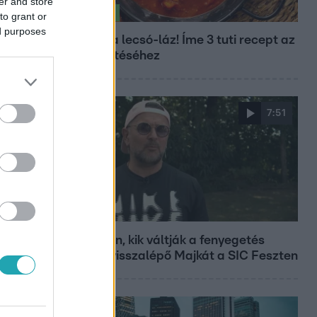
er and store
Életmód
to grant or
ed purposes
Kitört a lecsó-láz! Íme 3 tuti recept az
elkészítéséhez
7:51
Fókusz
Megvan, kik váltják a fenyegetés
miatt visszalépő Majkát a SIC Feszten