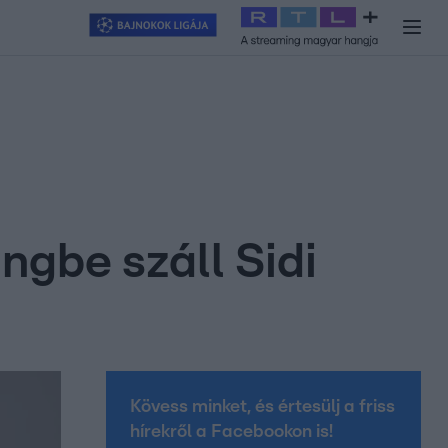
y
#
RTL+
#
Exek csatája 2026
#
Celeb vagyok, ments ki innen
#
H
ngbe száll Sidi
Kövess minket, és értesülj a friss
hírekről a Facebookon is!