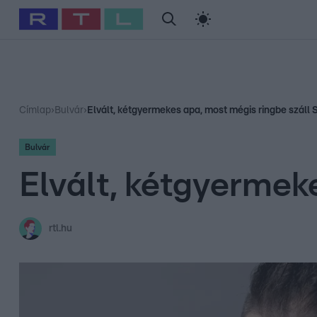
#
Babits Marcella
#
Szellő István
#
Most Wanted
#
Gallusz Ni
Címlap
›
Bulvár
›
Elvált, kétgyermekes apa, most mégis ringbe száll S
Bulvár
Elvált, kétgyermeke
rtl.hu