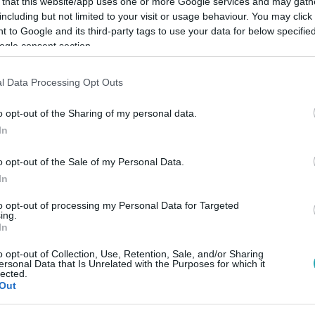
 that this website/app uses one or more Google services and may gath
including but not limited to your visit or usage behaviour. You may click 
 to Google and its third-party tags to use your data for below specifi
Link másolása
ogle consent section.
l Data Processing Opt Outs
di új kihívás elé néz: idén a Sztárboxban
o opt-out of the Sharing of my personal data.
In
 Noé Viktor lesz az ellenfele. Zenei
onyíthat, miközben családja is támogatja
o opt-out of the Sale of my Personal Data.
In
to opt-out of processing my Personal Data for Targeted
ing.
In
o opt-out of Collection, Use, Retention, Sale, and/or Sharing
ersonal Data that Is Unrelated with the Purposes for which it
etesebb mérkőzéseit, és éld át újra a
lected.
Out
miumon
!