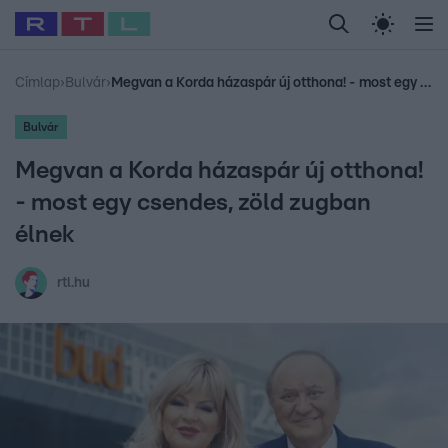
Legfrissebb
RTL Híradó
Fókusz
Sztárhírek
Randi
Celeb vagyok, me
#
Sebestyén Balázs
#
RTL műsor
#
Dj Oti
#
Babits Marcella
#
Címlap
›
Bulvár
›
Megvan a Korda házaspár új otthona! - most egy csendes, zöld zugban élnek
Bulvár
Megvan a Korda házaspár új otthona!
- most egy csendes, zöld zugban
élnek
rtl.hu