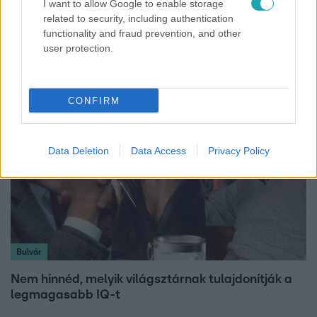
I want to allow Google to enable storage
Életmód
related to security, including authentication
functionality and fraud prevention, and other
Ez a nyári lábbeli észrevétlenül nyírja ki a bokádat
user protection.
és a gerincedet
CONFIRM
Data Deletion
Data Access
Privacy Policy
Bulvár
Nem hinnéd, melyik világsztárnak tulajdonítják a
legmagasabb IQ-t