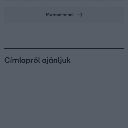
Mutasd mind
Címlapról ajánljuk