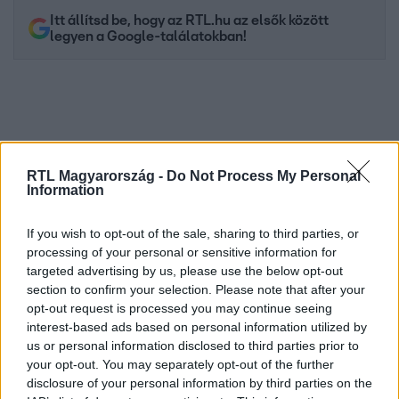
Itt állítsd be, hogy az RTL.hu az elsők között
legyen a Google-találatokban!
RTL Magyarország -
Do Not Process My Personal
Information
If you wish to opt-out of the sale, sharing to third parties, or
processing of your personal or sensitive information for
Kövess minket, és értesülj a friss hírekről a
targeted advertising by us, please use the below opt-out
section to confirm your selection. Please note that after your
Facebookon is!
opt-out request is processed you may continue seeing
interest-based ads based on personal information utilized by
Követem
us or personal information disclosed to third parties prior to
your opt-out. You may separately opt-out of the further
disclosure of your personal information by third parties on the