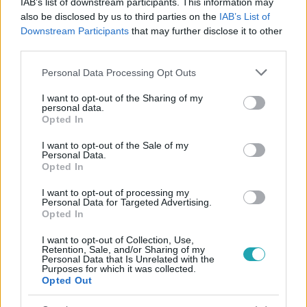
IAB’s list of downstream participants. This information may
also be disclosed by us to third parties on the
IAB’s List of
Downstream Participants
that may further disclose it to other
third parties.
#
BULVÁR
#
BALÁZS KLÁRI
#
KORDA GYÖRGY
Please note that this website/app uses one or more Google
#
ÚJBUDA
#
KÖLTÖZÉS
#
BUDAPEST
Personal Data Processing Opt Outs
services and may gather and store information including but
not limited to your visit or usage behaviour. You may click to
I want to opt-out of the Sharing of my
personal data.
grant or deny consent to Google and its third-party tags to
Opted In
use your data for below specified purposes in below Google
consent section.
I want to opt-out of the Sale of my
Personal Data.
Opted In
Népszerű
I want to opt-out of processing my
Personal Data for Targeted Advertising.
Opted In
I want to opt-out of Collection, Use,
Retention, Sale, and/or Sharing of my
Personal Data that Is Unrelated with the
Purposes for which it was collected.
Opted Out