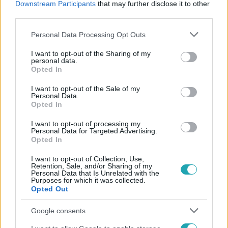
#
BULVÁR
#
TÖRŐCSIK DANI
#
TETOVÁLÁS
Downstream Participants
that may further disclose it to other
third parties.
Please note that this website/app uses one or more Google
Personal Data Processing Opt Outs
services and may gather and store information including but
not limited to your visit or usage behaviour. You may click to
I want to opt-out of the Sharing of my
personal data.
grant or deny consent to Google and its third-party tags to
Opted In
use your data for below specified purposes in below Google
consent section.
I want to opt-out of the Sale of my
Népszerű
Personal Data.
Opted In
I want to opt-out of processing my
Personal Data for Targeted Advertising.
Opted In
I want to opt-out of Collection, Use,
Retention, Sale, and/or Sharing of my
Personal Data that Is Unrelated with the
Purposes for which it was collected.
Opted Out
Google consents