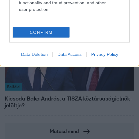
functionality and fraud prevention, and other
user protection.
CONFIRM
Data Deletion
Data Access
Privacy Policy
Belföld
Kicsoda Baka András, a TISZA köztársaságielnök-
jelöltje?
Mutasd mind