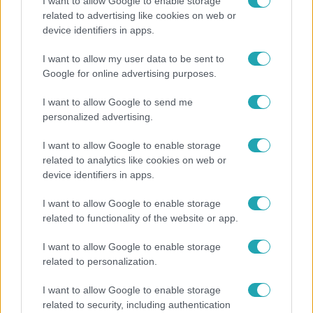
I want to allow Google to enable storage
related to advertising like cookies on web or
Bulvár
device identifiers in apps.
"Nem beszélek már vele évek óta" - Édesapja
kitagadta Nagy Zsoltot
I want to allow my user data to be sent to
Google for online advertising purposes.
I want to allow Google to send me
2:56
personalized advertising.
I want to allow Google to enable storage
related to analytics like cookies on web or
device identifiers in apps.
I want to allow Google to enable storage
related to functionality of the website or app.
I want to allow Google to enable storage
Híradó
related to personalization.
Költségcsökkentés és kieső támogató szerződések
I want to allow Google to enable storage
- ezekre panaszkodott a Fradi elnöke egy zártkörű
related to security, including authentication
beszélgetésen