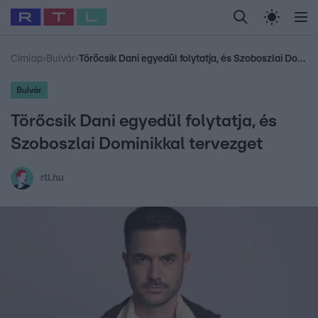
Legfrissebb
RTL Híradó
Fókusz
Sztárhírek
Randi
Celeb vagyok, me
#
Babits Marcella
#
Szellő István
#
Most Wanted
#
Gallusz Niko
Címlap
›
Bulvár
›
Törőcsik Dani egyedül folytatja, és Szoboszlai Dominikkal tervezget
Bulvár
Törőcsik Dani egyedül folytatja, és
Szoboszlai Dominikkal tervezget
rtl.hu