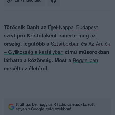
Link másolása
Törőcsik Danit az
Éjjel-Nappal Budapest
szívtipró Kristófaként ismerte meg az
ország, legutóbb a
Sztárboxban
és
Az Árulók
– Gyilkosság a kastélyban
című műsorokban
láthatta a közönség. Most a
Reggeliben
mesélt az életéről.
Itt állítsd be, hogy az RTL.hu az elsők között
legyen a Google-találatokban!