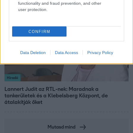
functionality and fraud prevention, and other
user protection.
3:14
CONFIRM
Data Deletion
Data Access
Privacy Policy
Híradó
Lannert Judit az RTL-nek: Maradnak a
tankerületek és a Klebelsberg Központ, de
átalakítják őket
Mutasd mind