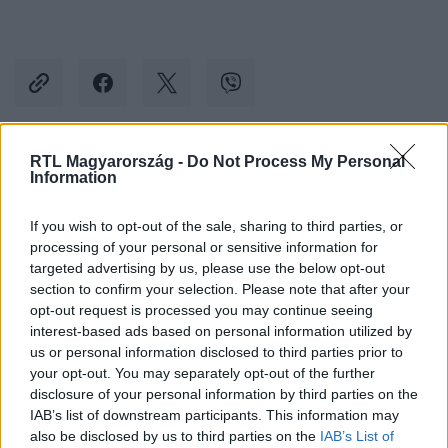
RTL Magyarország -
Do Not Process My Personal
Kövess minket, és értesülj a friss hírekről a
Information
Facebookon is!
If you wish to opt-out of the sale, sharing to third parties, or
processing of your personal or sensitive information for
Követem
targeted advertising by us, please use the below opt-out
section to confirm your selection. Please note that after your
opt-out request is processed you may continue seeing
interest-based ads based on personal information utilized by
us or personal information disclosed to third parties prior to
your opt-out. You may separately opt-out of the further
#
BULVÁR
#
HAVAS HENRIK
#
SZILÁGYI JÁNOS
disclosure of your personal information by third parties on the
IAB’s list of downstream participants. This information may
#
SZÜLETÉSNAP
#
JÓKÍVÁNSÁG
#
MÉDIA
also be disclosed by us to third parties on the
IAB’s List of