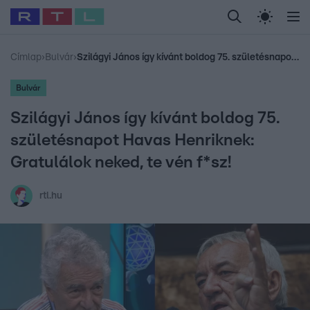
Legfrissebb
RTL Híradó
Fókusz
Sztárhírek
Randi
Celeb vagyok, me
#
Babits Marcella
#
Szellő István
#
Most Wanted
#
Gallusz Niko
Címlap
›
Bulvár
›
Szilágyi János így kívánt boldog 75. születésnapot Havas Henriknek: Gratulálok neked, te vén f*sz!
Bulvár
Szilágyi János így kívánt boldog 75.
születésnapot Havas Henriknek:
Gratulálok neked, te vén f*sz!
rtl.hu