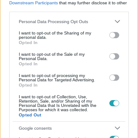
Downstream Participants
that may further disclose it to other
#
ÉVFORDULÓ
#
KARRIER
third parties.
Please note that this website/app uses one or more Google
Personal Data Processing Opt Outs
services and may gather and store information including but
not limited to your visit or usage behaviour. You may click to
I want to opt-out of the Sharing of my
personal data.
grant or deny consent to Google and its third-party tags to
Opted In
use your data for below specified purposes in below Google
consent section.
I want to opt-out of the Sale of my
Népszerű
Personal Data.
Opted In
I want to opt-out of processing my
Personal Data for Targeted Advertising.
Opted In
I want to opt-out of Collection, Use,
Retention, Sale, and/or Sharing of my
Personal Data that Is Unrelated with the
Purposes for which it was collected.
Opted Out
Google consents