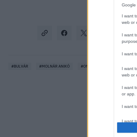
Google 
I want t
web or d
I want t
purpose
I want 
#
BULVÁR
#
MOLNÁR ANIKÓ
#
ONLY FANS
#
ÉDESANYA
I want t
web or d
I want t
or app.
I want t
I want t
authenti