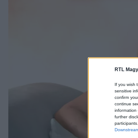
RTL Magy
If you wish 
sensitive in
confirm you
continue se
information 
further disc
participants
Downstream 