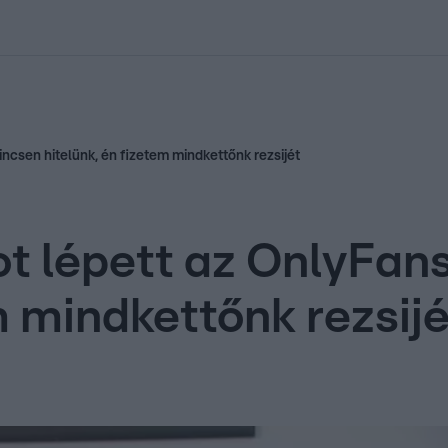
kolett
#
Időjárás
#
RTL műsor
#
Víz
#
Magyar Péter
#
Csillagjeg
ncsen hitelünk, én fizetem mindkettőnk rezsijét
t lépett az OnlyFan
m mindkettőnk rezsijé