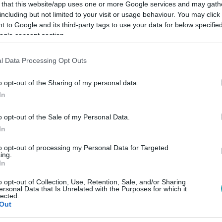
 that this website/app uses one or more Google services and may gath
including but not limited to your visit or usage behaviour. You may click 
 to Google and its third-party tags to use your data for below specifi
ogle consent section.
Link másolása
l Data Processing Opt Outs
o opt-out of the Sharing of my personal data.
In
lon való karrierépítéssel, hogy
o opt-out of the Sale of my Personal Data.
sítson. Ez végre sikerült – mondta Molnár
In
to opt-out of processing my Personal Data for Targeted
ing.
In
o opt-out of Collection, Use, Retention, Sale, and/or Sharing
ersonal Data that Is Unrelated with the Purposes for which it
lected.
között legyen a Google-találatokban!
Out