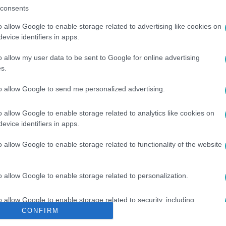
consents
o allow Google to enable storage related to advertising like cookies on
evice identifiers in apps.
o allow my user data to be sent to Google for online advertising
s.
to allow Google to send me personalized advertising.
#
NYUGDÍJ
#
EROTIKUS TARTALOM
o allow Google to enable storage related to analytics like cookies on
evice identifiers in apps.
o allow Google to enable storage related to functionality of the website
o allow Google to enable storage related to personalization.
o allow Google to enable storage related to security, including
cation functionality and fraud prevention, and other user protection.
CONFIRM