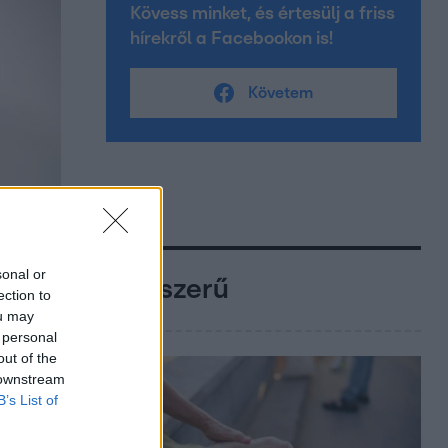
Kövess minket, és értesülj a friss
hírekről a Facebookon is!
Követem
sonal or
Népszerű
ection to
ou may
 personal
out of the
 downstream
B’s List of