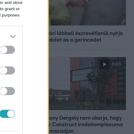
er and store
to grant or
ed purposes
Életmód
Ez a nyári lábbeli észrevétlenül nyírja
ki a bokádat és a gerincedet
3:03
Híradó
Karácsony Gergely nem akarja, hogy
a Bayer Construct irodakomplexuma
üresen maradjon