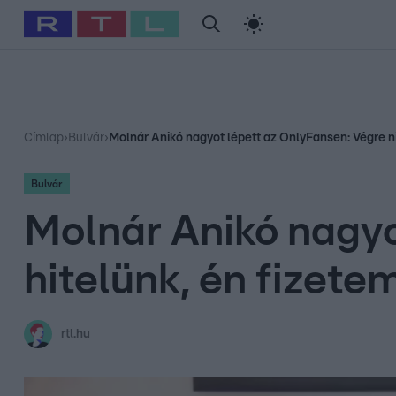
#
Babits Marcella
#
Szellő István
#
Most Wanted
#
Gallusz Ni
Címlap
›
Bulvár
›
Molnár Anikó nagyot lépett az OnlyFansen: Végre ni
Bulvár
Molnár Anikó nagyo
hitelünk, én fizete
rtl.hu