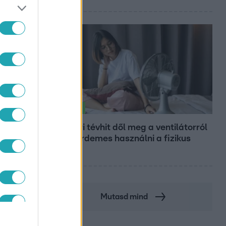
Életmód
Gyakori tévhit dől meg a ventilátorról
– így érdemes használni a fizikus
szerint
Mutasd mind