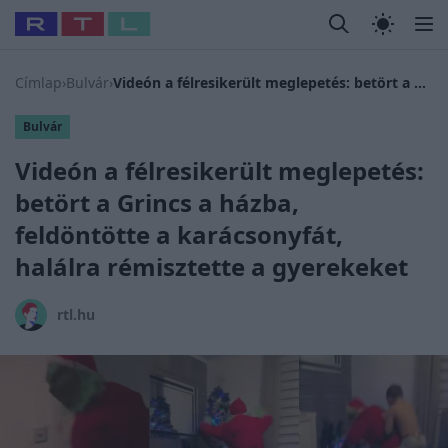
Legfrissebb
RTL Híradó
Fókusz
Sztárhírek
Randi
Celeb vagyok
#
Babits Marcella
#
Szellő István
#
Most Wanted
#
Gallusz N
Címlap
›
Bulvár
›
Videón a félresikerült meglepetés: betört a Grincs a házba, feldöntötte a karácsonyfát, halálra rémisztette a gyerekeket
Bulvár
Videón a félresikerült meglepetés:
betört a Grincs a házba,
feldöntötte a karácsonyfát,
halálra rémisztette a gyerekeket
rtl.hu