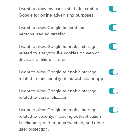
I want to allow my user data to be sent to
„Ha olyan ember keresne meg, akkor sem
Google for online advertising purposes.
vállalnám!” – Détár Enikő megszólalt a
politikai megkeresésekkel kapcsolatban
I want to allow Google to send me
personalized advertising.
I want to allow Google to enable storage
related to analytics like cookies on web or
device identifiers in apps.
I want to allow Google to enable storage
related to functionality of the website or app.
I want to allow Google to enable storage
related to personalization.
Bulvár
I want to allow Google to enable storage
related to security, including authentication
Otthagyta a rádiózást, most óceánjáró hajón
functionality and fraud prevention, and other
dolgozik Garami Gábor
user protection.