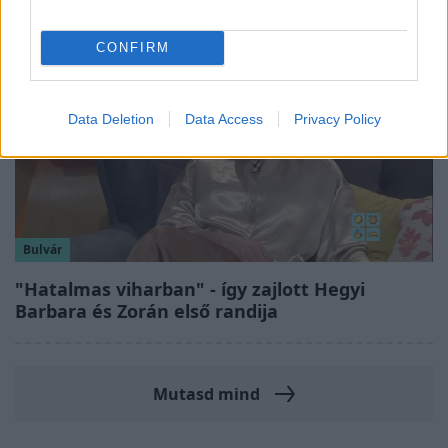
CONFIRM
Data Deletion
Data Access
Privacy Policy
Bulvár
"Hatalmas viharban" - így zajlott Hegyi
Barbara és Zorán első randija
Mutasd mind