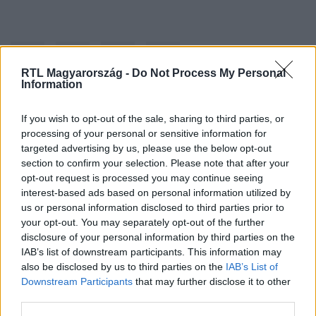
RTL Magyarország -
Do Not Process My Personal
Information
If you wish to opt-out of the sale, sharing to third parties, or
Kövess minket, és értesülj a friss
processing of your personal or sensitive information for
hírekről a Facebookon is!
targeted advertising by us, please use the below opt-out
section to confirm your selection. Please note that after your
Követem
opt-out request is processed you may continue seeing
interest-based ads based on personal information utilized by
us or personal information disclosed to third parties prior to
your opt-out. You may separately opt-out of the further
disclosure of your personal information by third parties on the
IAB’s list of downstream participants. This information may
also be disclosed by us to third parties on the
IAB’s List of
#
BULVÁR
#
GRINCS
#
KARÁCSONY
Downstream Participants
that may further disclose it to other
third parties.
#
KARÁCSONYFA
#
VICC
#
VIDEÓ