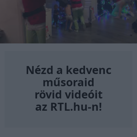
Nézd a kedvenc műsoraid rövi
Nézd a kedvenc
műsoraid
rövid videóit
az RTL.hu-n!