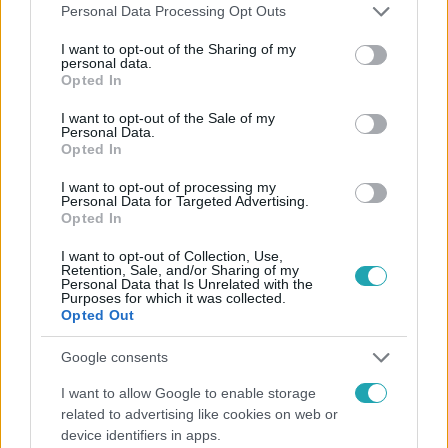
Please note that this website/app uses one or more Google
Personal Data Processing Opt Outs
services and may gather and store information including but
not limited to your visit or usage behaviour. You may click to
I want to opt-out of the Sharing of my
personal data.
grant or deny consent to Google and its third-party tags to
Opted In
use your data for below specified purposes in below Google
consent section.
I want to opt-out of the Sale of my
Personal Data.
Népszerű
Opted In
I want to opt-out of processing my
Personal Data for Targeted Advertising.
Opted In
17:24
I want to opt-out of Collection, Use,
Retention, Sale, and/or Sharing of my
Personal Data that Is Unrelated with the
Purposes for which it was collected.
Opted Out
Google consents
I want to allow Google to enable storage
related to advertising like cookies on web or
device identifiers in apps.
Reggeli