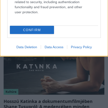
related to security, including authentication
Híradó
functionality and fraud prevention, and other
user protection.
Az RTL Híradó riportja után renndőrök és
állatmentők hozták ki a magára hagyott
kutyát
CONFIRM
Data Deletion
Data Access
Privacy Policy
Kultúra
Hosszú Katinka a dokumentumfilmjében
Shane Tusupról: A medencében minden