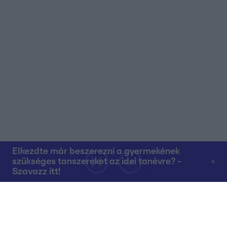
Elkezdte már beszerezni a gyermekének
szükséges tanszereket az idei tanévre? -
Szavazz itt!