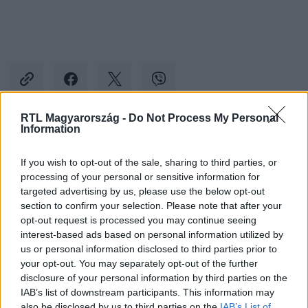
RTL Magyarország -
Do Not Process My Personal
Information
Kövess minket, és értesülj a friss hírekről a
Facebookon is!
If you wish to opt-out of the sale, sharing to third parties, or
processing of your personal or sensitive information for
targeted advertising by us, please use the below opt-out
Követem
section to confirm your selection. Please note that after your
opt-out request is processed you may continue seeing
interest-based ads based on personal information utilized by
us or personal information disclosed to third parties prior to
your opt-out. You may separately opt-out of the further
disclosure of your personal information by third parties on the
#
BULVÁR
#
KENDALL JENNER
#
BUGYI
IAB’s list of downstream participants. This information may
also be disclosed by us to third parties on the
IAB’s List of