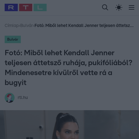
Legfrissebb
RTL Híradó
Fókusz
Sztárhírek
Randi
Celeb vagyok, me
#
Babits Marcella
#
Szellő István
#
Most Wanted
#
Gallusz Niko
Címlap
›
Bulvár
›
Fotó: Miből lehet Kendall Jenner teljesen áttetsző ruhája, pukifóliából? Mindenesetre kívülről vette rá a bugyit
Bulvár
Fotó: Miből lehet Kendall Jenner
teljesen áttetsző ruhája, pukifóliából?
Mindenesetre kívülről vette rá a
bugyit
rtl.hu