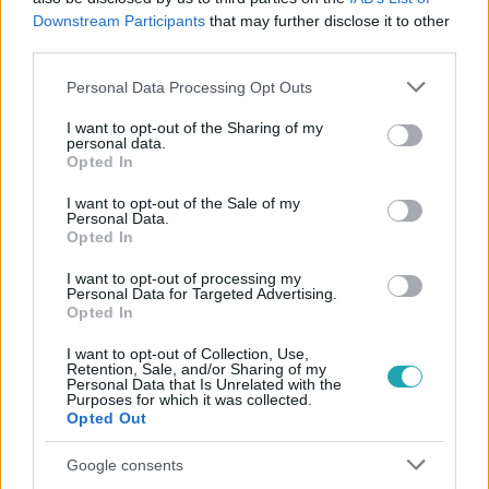
#
MET GALA
Downstream Participants
that may further disclose it to other
third parties.
Please note that this website/app uses one or more Google
Personal Data Processing Opt Outs
services and may gather and store information including but
not limited to your visit or usage behaviour. You may click to
I want to opt-out of the Sharing of my
personal data.
grant or deny consent to Google and its third-party tags to
Opted In
use your data for below specified purposes in below Google
Népszerű
consent section.
I want to opt-out of the Sale of my
Personal Data.
Opted In
I want to opt-out of processing my
Personal Data for Targeted Advertising.
6:35
Opted In
I want to opt-out of Collection, Use,
Retention, Sale, and/or Sharing of my
Personal Data that Is Unrelated with the
Purposes for which it was collected.
Opted Out
Google consents