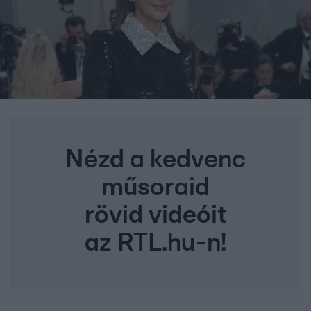
Nézd a kedvenc
műsoraid
rövid videóit
az RTL.hu-n!