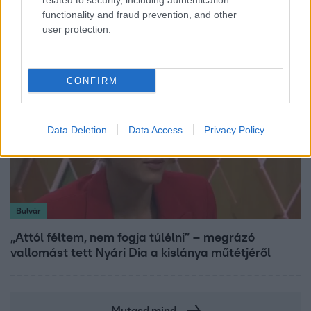
related to security, including authentication
korlátozások miatt panaszkodnak a
functionality and fraud prevention, and other
fogvatartottak
user protection.
CONFIRM
Data Deletion
Data Access
Privacy Policy
Bulvár
„Attól féltem, nem fogja túlélni” – megrázó
vallomást tett Nyári Dia a kislánya műtétjéről
Mutasd mind