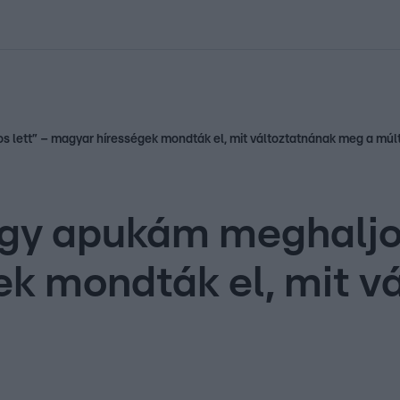
kolett
#
Időjárás
#
RTL műsor
#
Víz
#
Magyar Péter
#
Csillagjeg
 lett” – magyar hírességek mondták el, mit változtatnának meg a múl
y apukám meghaljon,
ek mondták el, mit v