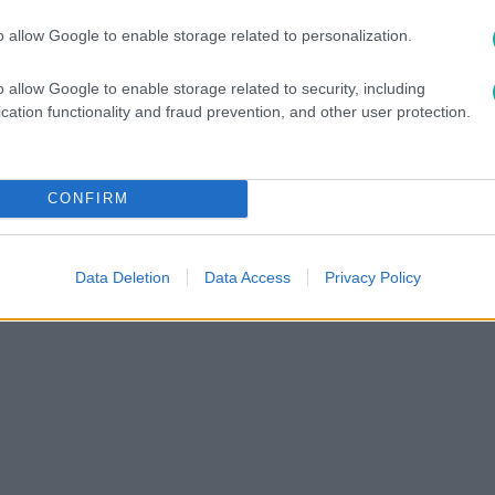
o allow Google to enable storage related to personalization.
o allow Google to enable storage related to security, including
cation functionality and fraud prevention, and other user protection.
CONFIRM
ABA
#
PELLER MARIANN
#
NYÁRI DIA
#
LUKÁCS MIKI
#
MÚLT
#
VÁLTOZÁS
#
VILÁGHÁBORÚ
#
HITLER
Data Deletion
Data Access
Privacy Policy
TRA
#
EXTRA VIDEÓ
#
MA