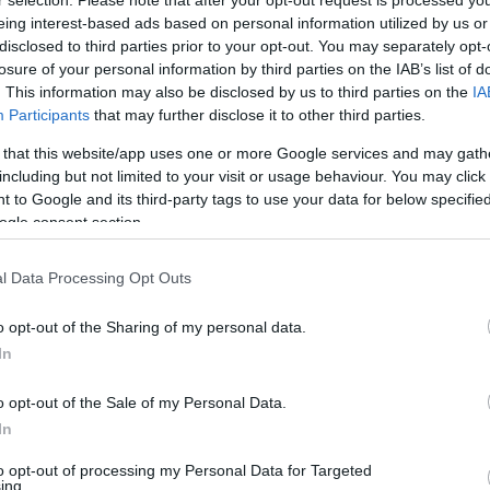
eing interest-based ads based on personal information utilized by us or
disclosed to third parties prior to your opt-out. You may separately opt-
losure of your personal information by third parties on the IAB’s list of
. This information may also be disclosed by us to third parties on the
IA
Participants
that may further disclose it to other third parties.
 that this website/app uses one or more Google services and may gath
including but not limited to your visit or usage behaviour. You may click 
Link másolása
 to Google and its third-party tags to use your data for below specifi
ogle consent section.
l Data Processing Opt Outs
.hu-nak, ha tudta volna, mire készül
o opt-out of the Sharing of my personal data.
olna. Peller Mariann és Nyári Dia számára
In
ták őket, Mariannt öt-hat évig kiközösítették
olába vitték a szülei. Rajtuk kívül még
o opt-out of the Sale of my Personal Data.
In
Erika, Papp Gergely és Lukács Miki is
to opt-out of processing my Personal Data for Targeted
ing.