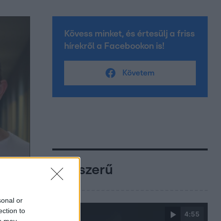
Kövess minket, és értesülj a friss
hírekről a Facebookon is!
Követem
Népszerű
sonal or
ection to
4:55
ou may