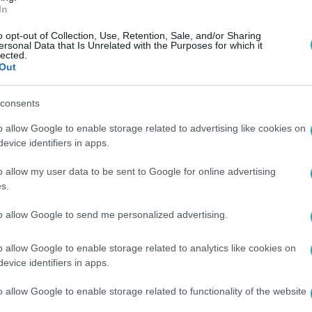
In
o opt-out of Collection, Use, Retention, Sale, and/or Sharing
ersonal Data that Is Unrelated with the Purposes for which it
lected.
Out
isbe kerültél, nem látod a kitutat, ne add fel!
 telefonszámot. Az Országos Kríziskezelő és
consents
társai is készen állnak, hogy segítsenek a
o allow Google to enable storage related to advertising like cookies on
arországról ingyenesen elérhető a következő
evice identifiers in apps.
lefon: 06 80 20 55 20 (ingyenesen hívható) E-
o allow my user data to be sent to Google for online advertising
s.
to allow Google to send me personalized advertising.
o allow Google to enable storage related to analytics like cookies on
evice identifiers in apps.
között legyen a Google-találatokban!
o allow Google to enable storage related to functionality of the website