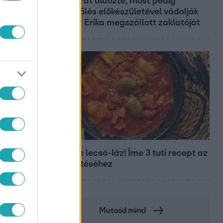
Éveken át üldözte, most pedig
emberölés előkészületével vádolják
Renner Erika megszállott zaklatóját
Életmód
Kitört a lecsó-láz! Íme 3 tuti recept az
elkészítéséhez
Mutasd mind