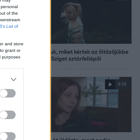
 personal
out of the
 downstream
B’s List of
Fókusz
er and store
to grant or
Mutatjuk, miket kértek az öltözőjükbe
ed purposes
az idei Sziget sztárfellépői
3:15
Híradó