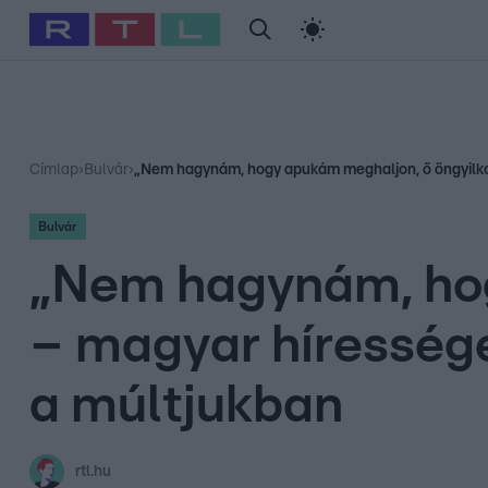
#
Babits Marcella
#
Szellő István
#
Most Wanted
#
Gallusz Ni
Címlap
›
Bulvár
›
„Nem hagynám, hogy apukám meghaljon, ő öngyilkos
Bulvár
„Nem hagynám, hog
– magyar híresség
a múltjukban
rtl.hu