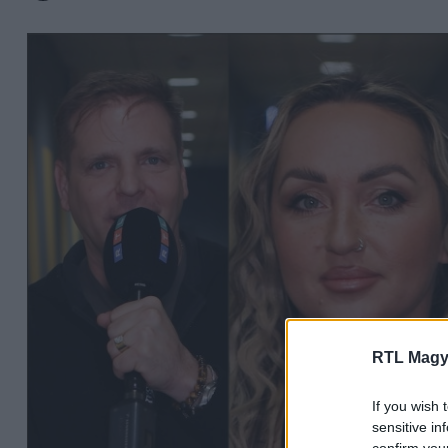
RTL Magy
If you wish 
sensitive in
confirm you