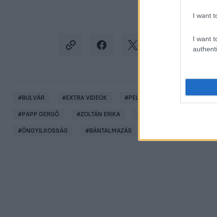
I want t
I want t
authenti
#
BULVÁR
#
EXTRA VIDEÓK
#
PELLER ANNA
#
KAJDI CS
#
PAPP GERGŐ
#
ZOLTÁN ERIKA
#
NAGYVÁRADI NELLI
#
ÖNGYILKOSSÁG
#
BÁNTALMAZÁS
#
VALLOMÁS
#
EX